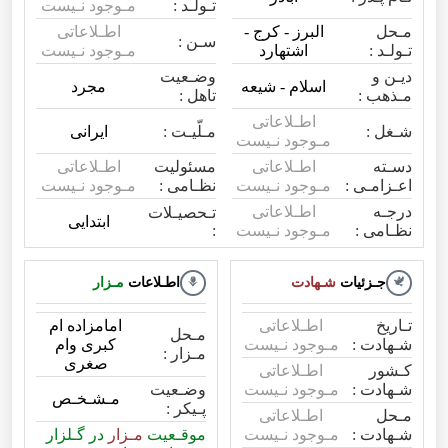
تـولـد :
مـوجود نـیست
مـحل
البرز - کرج -
اطـلاعاتی
سـن :
تـولـد :
اشتهارد
مـوجود نـیست
دیـن و
وضـعیت
اسلام - شیعه
مجرد
مـذهب :
تاهل :
اطـلاعاتی
شـغل :
مـلّیـت :
ایرانی
مـوجود نـیست
دسـته
اطـلاعاتی
مسئولیت
اطـلاعاتی
اعـزامـی :
مـوجود نـیست
نظـامی :
مـوجود نـیست
درجـه
اطـلاعاتی
تـحصیـلات
ابتدایی
:
نظـامی :
مـوجود نـیست
جـزئیات
شـهادت
اطـلاعات
مـزار
تـاریخ
اطـلاعاتی
امامزاده ام
مـحل
شـهادت :
مـوجود نـیست
کبری وام
مـزار :
صغری
کـشور
اطـلاعاتی
شـهادت :
مـوجود نـیست
وضـعیت
مـشـخـص
پـیکر :
مـحل
اطـلاعاتی
شـهادت :
مـوجود نـیست
موقـعیت
مـزار
در گـلزار