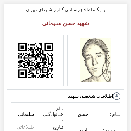
پـایـگاه اطـلاع رسـانـی گـلزار شـهدای تـهران
شهید حسن سلیمانی
اطـلاعـات شـخصـی شـهیـد
نـام
نــام :
حسن
سلیمانی
خـانوادگـی
:
تـاریخ
اطـلاعاتی
نـام پـدر :
اباذر