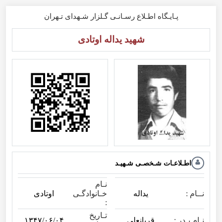
پـایـگاه اطـلاع رسـانـی گـلزار شـهدای تـهران
شهید یداله اوتادی
اطـلاعـات شـخصـی شـهیـد
نـام
نــام :
یداله
اوتادی
خـانوادگـی
:
تـاریخ
نـام پـدر :
قربانعلی
۱۳۴۷/۰۶/۰۴