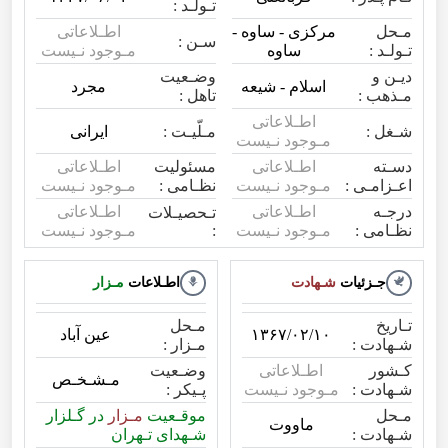
تـولـد :
مـحل
مرکزی - ساوه -
اطـلاعاتی
سـن :
تـولـد :
ساوه
مـوجود نـیست
دیـن و
وضـعیت
اسلام - شیعه
مجرد
مـذهب :
تاهل :
اطـلاعاتی
شـغل :
مـلّیـت :
ایرانی
مـوجود نـیست
دسـته
اطـلاعاتی
مسئولیت
اطـلاعاتی
اعـزامـی :
مـوجود نـیست
نظـامی :
مـوجود نـیست
درجـه
اطـلاعاتی
اطـلاعاتی
تـحصیـلات
:
نظـامی :
مـوجود نـیست
مـوجود نـیست
جـزئیات
شـهادت
اطـلاعات
مـزار
تـاریخ
مـحل
۱۳۶۷/۰۲/۱۰
عین آباد
شـهادت :
مـزار :
کـشور
اطـلاعاتی
وضـعیت
مـشـخـص
شـهادت :
مـوجود نـیست
پـیکر :
مـحل
موقـعیت
مـزار
در گـلزار
ماووت
شـهادت :
شـهدای تـهران