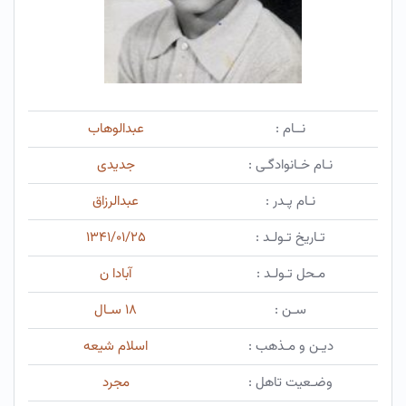
نــام :
عبدالوهاب
نـام خـانوادگـی :
جدیدی
نـام پـدر :
عبدالرزاق
تـاریخ تـولـد :
۱۳۴۱/۰۱/۲۵
مـحل تـولـد :
آبادا ن
سـن :
۱۸ سـال
دیـن و مـذهب :
اسلام شیعه
وضـعیت تاهل :
مجرد