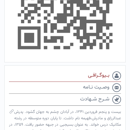
بـیوگـرافـی
وصـیت نـامه
شـرح شـهادت
بیست و پنجم فروردین ۱۳۴۱، در آبادان چشم به جهان گشود. پدرش
عبدالرزاق و مادرش،فهیمه نام داشت. تا پایان دوره متوسطه در رشته
مکانیک درس خواند. به عنوان بسیجیی در جبهه حضور یافت. ۱۳۵۹، در