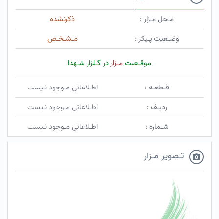
مـحل مـزار :
ذکرنشده
وضـعیت پـیکر :
مـشـخـص
موقـعیت
مـزار
در گـلزار شـهدا
قـطعـه :
اطـلاعاتی مـوجود نـیست
ردیـف :
اطـلاعاتی مـوجود نـیست
شـماره :
اطـلاعاتی مـوجود نـیست
تـصویر مـزار