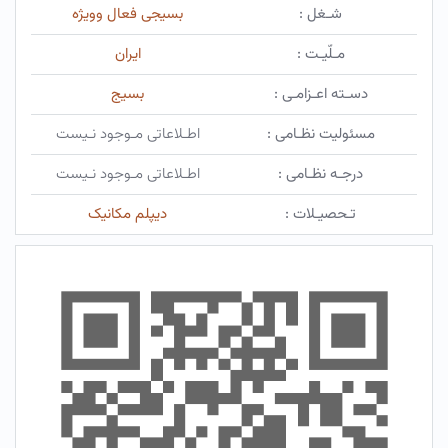
شـغل :
بسیجی فعال وویژه
مـلّیـت :
ایران
دسـته اعـزامـی :
بسیج
مسئولیت نظـامی :
اطـلاعاتی مـوجود نـیست
درجـه نظـامی :
اطـلاعاتی مـوجود نـیست
تـحصیـلات :
دیپلم مکانیک