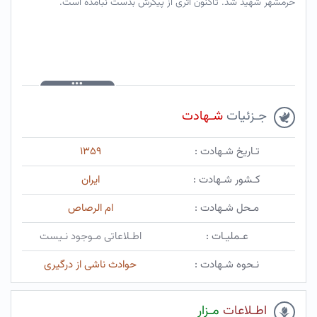
خرمشهر شهید شد. تاکنون اثری از پیکرش بدست نبامده است.
جـزئیات
شـهادت
تـاریخ شـهادت :
۱۳۵۹
کـشور شـهادت :
ایران
مـحل شـهادت :
ام الرصاص
عـملیـات :
اطـلاعاتی مـوجود نـیست
نـحوه شـهادت :
حوادث ناشی از درگیری
اطـلاعات
مـزار