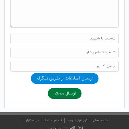
ارسـال اطـلاعات از طـریق تـلگرام
ارسـال مـحتوا
صـفحه اصلی
نرم افزار اندروید
تــماس بــامـا
درباره گلزار
نـشـان اعـتـمـاد