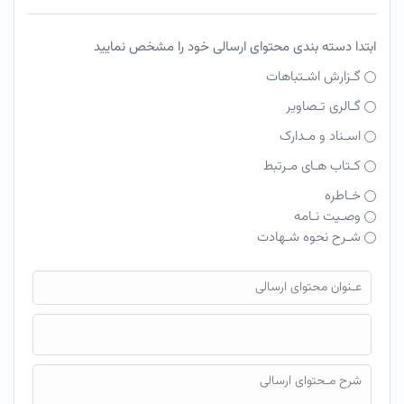
ابتدا دسته بندی محتوای ارسالی خود را مشخص نمایید
گـزارش اشـتباهات
گـالری تـصاویر
اسـناد و مـدارک
کـتاب هـای مـرتبط
خـاطره
وصـیت نـامه
شـرح نحوه شـهادت
فایل محتوای ارسالی