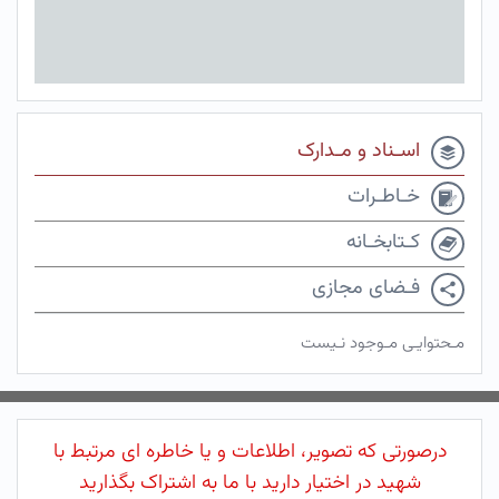
اسـناد و مـدارک
خـاطـرات
کـتابخـانه
فـضای مجازی
مـحتوایـی مـوجود نـیست
درصورتی که تصویر، اطلاعات و یا خاطره ای مرتبط با
شهید در اختیار دارید با ما به اشتراک بگذارید