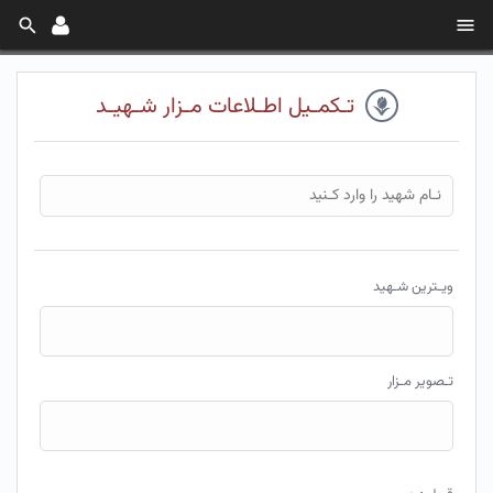
تـکمـیل اطـلاعات مـزار شـهیـد
ویـترین شـهید
انـتخـاب فـایل
تـصویر مـزار
انـتخـاب فـایل