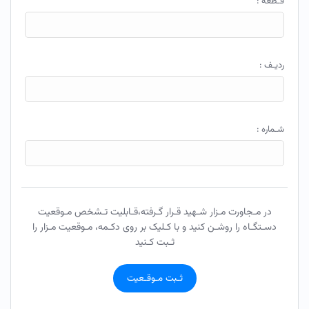
قـطعه :
ردیـف :
شـماره :
در مـجاورت مـزار شـهید قـرار گـرفته،قـابلیت تـشخص مـوقعیت
دسـتگـاه را روشـن کنید و با کـلیک بر روی دکـمه، مـوقعیت مـزار را
ثـبت کـنید
ثـبت مـوقـعیت