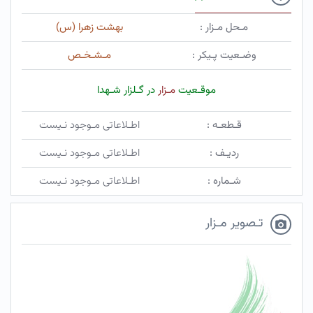
مـحل مـزار :
بهشت زهرا (س)
وضـعیت پـیکر :
مـشـخـص
موقـعیت
مـزار
در گـلزار شـهدا
قـطعـه :
اطـلاعاتی مـوجود نـیست
ردیـف :
اطـلاعاتی مـوجود نـیست
شـماره :
اطـلاعاتی مـوجود نـیست
تـصویر مـزار