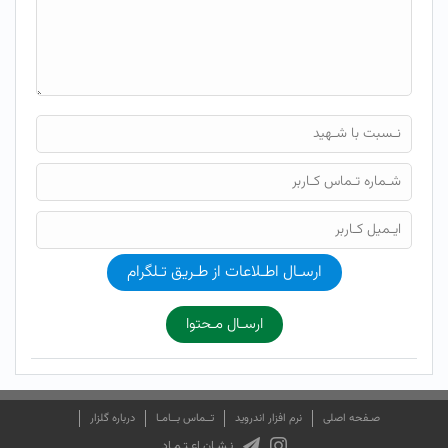
ارسـال اطـلاعات از طـریق تـلگرام
ارسـال مـحتوا
صـفحه اصلی
نرم افزار اندروید
تــماس بــامـا
درباره گلزار
نـشـان اعـتـمـاد