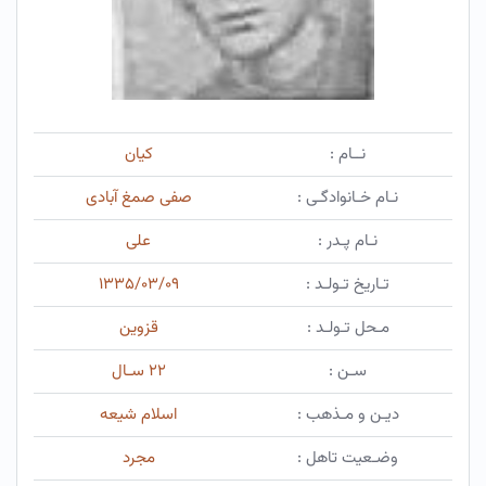
نــام :
کیان
نـام خـانوادگـی :
صفی صمغ آبادی
نـام پـدر :
علی
تـاریخ تـولـد :
۱۳۳۵/۰۳/۰۹
مـحل تـولـد :
قزوین
سـن :
۲۲ سـال
دیـن و مـذهب :
اسلام شیعه
وضـعیت تاهل :
مجرد