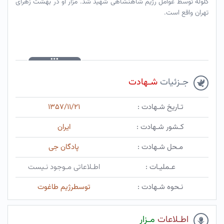
گلوله توسط عوامل رژیم شاهنشاهی شهید شد. مزار او در بهشت زهرای
تهران واقع است.
جـزئیات
شـهادت
تـاریخ شـهادت :
۱۳۵۷/۱۱/۲۱
کـشور شـهادت :
ایران
مـحل شـهادت :
پادگان جی
عـملیـات :
اطـلاعاتی مـوجود نـیست
نـحوه شـهادت :
توسطرژیم طاغوت
اطـلاعات
مـزار