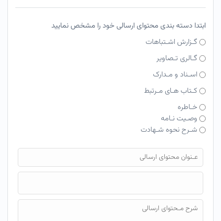
ابتدا دسته بندی محتوای ارسالی خود را مشخص نمایید
گـزارش اشـتباهات
گـالری تـصاویر
اسـناد و مـدارک
کـتاب هـای مـرتبط
خـاطره
وصـیت نـامه
شـرح نحوه شـهادت
فایل محتوای ارسالی