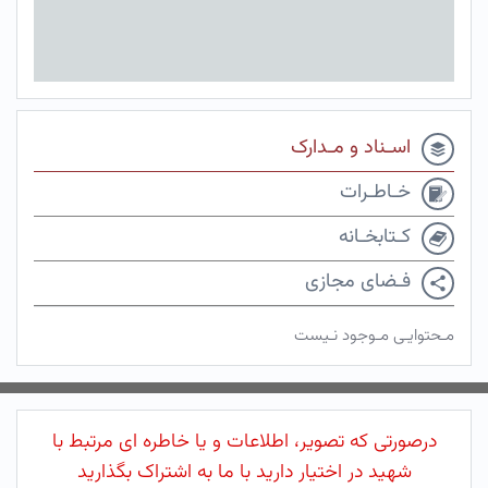
اسـناد و مـدارک
خـاطـرات
کـتابخـانه
فـضای مجازی
مـحتوایـی مـوجود نـیست
درصورتی که تصویر، اطلاعات و یا خاطره ای مرتبط با
شهید در اختیار دارید با ما به اشتراک بگذارید