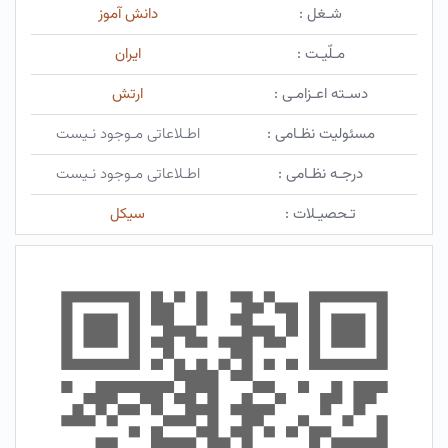
شـغل :
دانش آموز
مـلّیـت :
ایران
دسـته اعـزامـی :
ارتش
مسئولیت نظـامی :
اطـلاعاتی مـوجود نـیست
درجـه نظـامی :
اطـلاعاتی مـوجود نـیست
تـحصیـلات :
سیکل