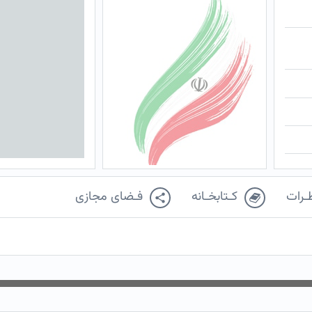
ـرات
کـتابخـانه
فـضای مجازی