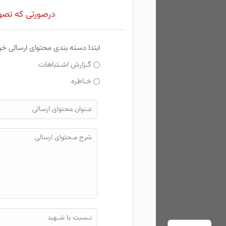
درصورتی که تصویر
ابتدا دسته بندی محتوای ارسالی خ
گـزارش اشـتباهات
خـاطره