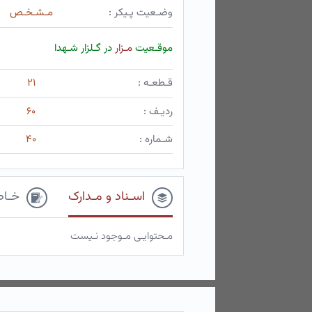
وضـعیت پـیکر :
مـشـخـص
موقـعیت
مـزار
در گـلزار شـهدا
قـطعـه :
۲۱
ردیـف :
۶۰
شـماره :
۴۰
اسـناد و مـدارک
خـاط
مـحتوایـی مـوجود نـیست