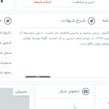
دیـن و مـذهب :
اسلام شیعه
امه
شـرح شـهادت
ج
تـاریخ ش
شم به جهان گشود. پدرش محمد و مادرش،فاطمه نام داشت. تا اول متوسطه
درس خواند. کارگر آبکاری بود. بیست و دوم بهمن ۱۳۵۷، در میدان امام حسین بر اثر اصابت گلوله توسط عوامل
کـشور ش
هرای تهران واقع است.
مـحل شـ
عـملیـات
نـحوه شـ
تـصویر مـزار
مسیریابی