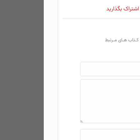
 اشتراک بگذارید
کـتاب هـای مـرتبط