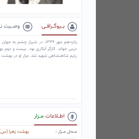
بـیوگـرافـی
وصـیت نـ
پانزدهم مهر ۱۳۳۶، در شیراز چ
رژیم شاهنشاهی شهید شد. مزار او در بهشت ز
اطـلاعات
مـزار
مـحل مـزار :
بهشت زهرا (س)