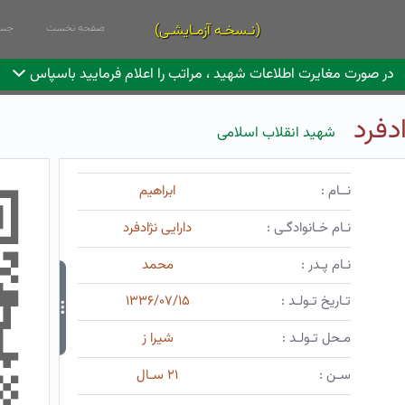
(نـسخـه آزمـایشـی)
صفحه نخست
جست
در صورت مغایرت اطلاعات شهید ، مراتب را اعلام فرمایید باسپاس
دفرد
شهید انقلاب اسلامی
نــام :
ابراهیم
نـام خـانوادگـی :
دارایی نژادفرد
نـام پـدر :
محمد
تـاریخ تـولـد :
۱۳۳۶/۰۷/۱۵
مـحل تـولـد :
شیرا ز
سـن :
۲۱ سـال