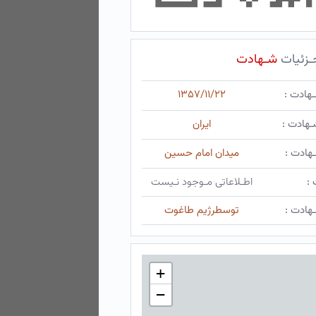
ـزئیات
شـهادت
ـهادت :
۱۳۵۷/۱۱/۲۲
ـهادت :
ایران
هادت :
میدان امام حسین
 :
اطـلاعاتی مـوجود نـیست
هادت :
توسطرژیم طاغوت
+
−