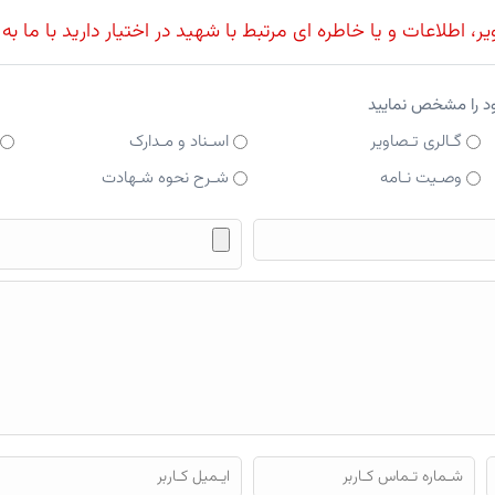
، اطلاعات و یا خاطره ای مرتبط با شهید در اختیار دارید با ما به
ود را مشخص نمایید
گـالری تـصاویر
اسـناد و مـدارک
وصـیت نـامه
شـرح نحوه شـهادت
فایل محتوای ارسالی