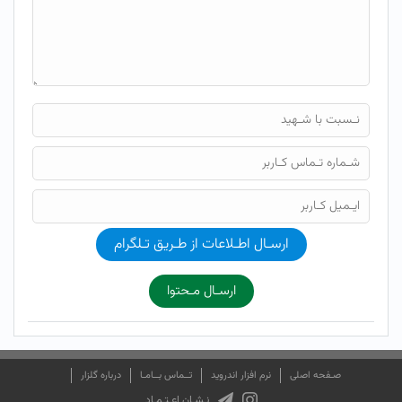
ارسـال اطـلاعات از طـریق تـلگرام
ارسـال مـحتوا
صـفحه اصلی
نرم افزار اندروید
تــماس بــامـا
درباره گلزار
نـشـان اعـتـمـاد