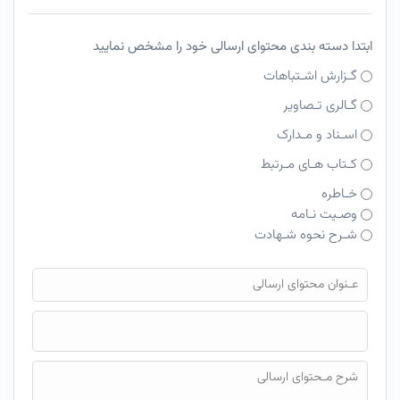
ابتدا دسته بندی محتوای ارسالی خود را مشخص نمایید
گـزارش اشـتباهات
گـالری تـصاویر
اسـناد و مـدارک
کـتاب هـای مـرتبط
خـاطره
وصـیت نـامه
شـرح نحوه شـهادت
فایل محتوای ارسالی