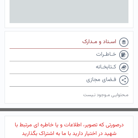
اسـناد و مـدارک
خـاطـرات
کـتابخـانه
فـضای مجازی
مـحتوایـی مـوجود نـیست
درصورتی که تصویر، اطلاعات و یا خاطره ای مرتبط با
شهید در اختیار دارید با ما به اشتراک بگذارید