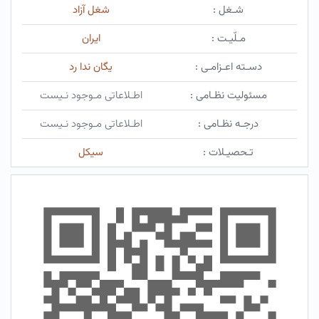
شـغل :
شغل آزاد
مـلّیـت :
ایران
دسـته اعـزامـی :
یگان ندا رد
مسئولیت نظـامی :
اطـلاعاتی مـوجود نـیست
درجـه نظـامی :
اطـلاعاتی مـوجود نـیست
تـحصیـلات :
سیکل