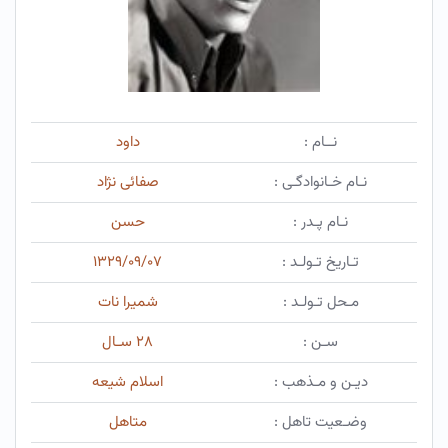
نــام :
داود
نـام خـانوادگـی :
صفائی نژاد
نـام پـدر :
حسن
تـاریخ تـولـد :
۱۳۲۹/۰۹/۰۷
مـحل تـولـد :
شمیرا نات
سـن :
۲۸ سـال
دیـن و مـذهب :
اسلام شیعه
وضـعیت تاهل :
متاهل