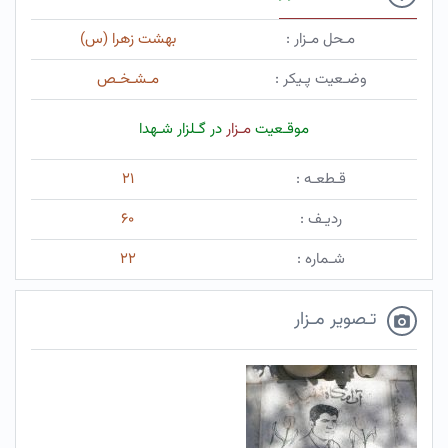
مـحل مـزار :
بهشت زهرا (س)
وضـعیت پـیکر :
مـشـخـص
موقـعیت
مـزار
در گـلزار شـهدا
قـطعـه :
۲۱
ردیـف :
۶۰
شـماره :
۲۲
تـصویر مـزار