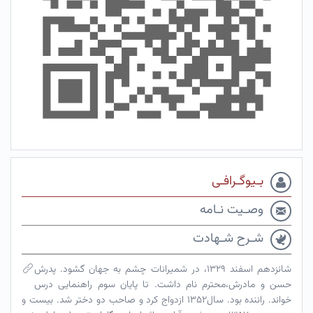
بـیوگـرافـی
وصـیت نـامه
شـرح شـهادت
شانزدهم اسفند ۱۳۲۹، در شمیرانات چشم به جهان گشود. پدرش
حسن و مادرش،محترم نام داشت. تا پایان سوم راهنمایی درس
خواند. راننده بود. سال۱۳۵۲ ازدواج کرد و صاحب دو دختر شد. بیست و