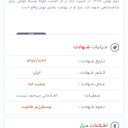
دوم بهمن ۱۳۵۷، در عشرت آباد بر اثر اصابت گلوله توسط عوامل رژیم
شاهنشاهی شهید شد. مزار او در بهشت زهرای تهران واقع است.
جـزئیات
شـهادت
تـاریخ شـهادت :
۱۳۵۷/۱۱/۲۲
کـشور شـهادت :
ایران
مـحل شـهادت :
عشرت اباد
عـملیـات :
اطـلاعاتی مـوجود نـیست
نـحوه شـهادت :
توسطرژیم طاغوت
اطـلاعات
مـزار