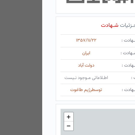
ـزئیات
شـهادت
ـهادت :
۱۳۵۷/۱۱/۲۲
ـهادت :
ایران
هادت :
دولت آباد
 :
اطـلاعاتی مـوجود نـیست
هادت :
توسطرژیم طاغوت
+
−