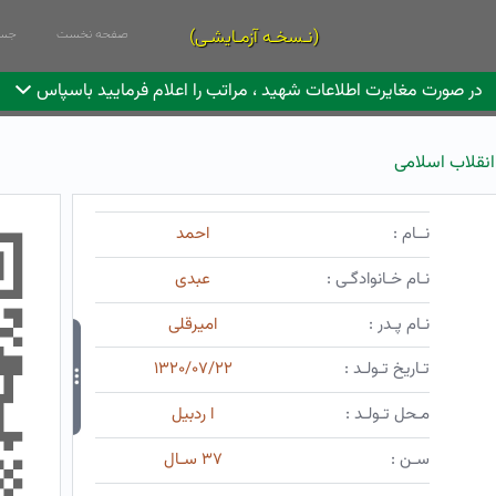
(نـسخـه آزمـایشـی)
صفحه نخست
جست
در صورت مغایرت اطلاعات شهید ، مراتب را اعلام فرمایید باسپاس
نقلاب اسلامی
نــام :
احمد
نـام خـانوادگـی :
عبدی
نـام پـدر :
امیرقلی
تـاریخ تـولـد :
۱۳۲۰/۰۷/۲۲
مـحل تـولـد :
ا ردبیل
سـن :
۳۷ سـال