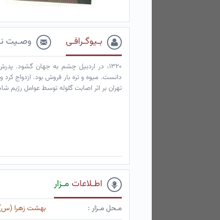
بـیوگـرافـی
وصـیت نـ
۱۳۲۰، در اردبیل چشم به جهان گشود. پد
تهران بر اثر اصابت گلوله توسط عوامل رژیم ش
اطـلاعات
مـزار
مـحل مـزار :
بهشت زهرا (س)