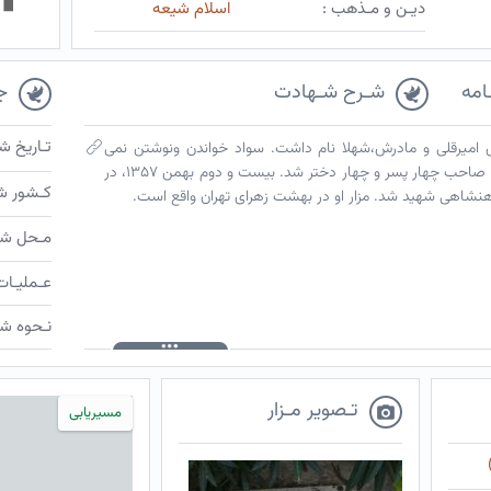
دیـن و مـذهب :
اسلام شیعه
امه
شـرح شـهادت
ج
تـاریخ ش
رش امیرقلی و مادرش،شهلا نام داشت. سواد خواندن ونوشتن نمی
دانست. میوه و تره بار فروش بود. ازدواج کرد و صاحب چهار پسر و چهار دختر شد. بیست و دوم بهمن ۱۳۵۷، در
کـشور ش
اهنشاهی شهید شد. مزار او در بهشت زهرای تهران واقع است.
مـحل شـ
عـملیـات
نـحوه شـ
تـصویر مـزار
مسیریابی