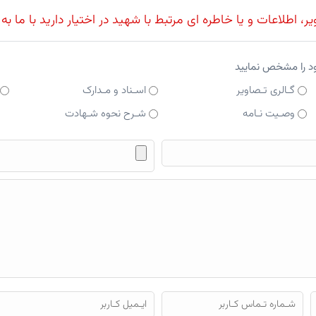
، اطلاعات و یا خاطره ای مرتبط با شهید در اختیار دارید با ما به
ود را مشخص نمایید
گـالری تـصاویر
اسـناد و مـدارک
وصـیت نـامه
شـرح نحوه شـهادت
فایل محتوای ارسالی