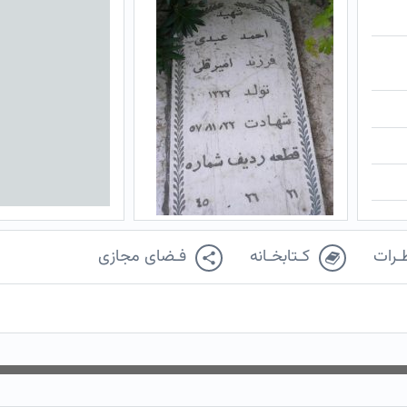
ـرات
کـتابخـانه
فـضای مجازی