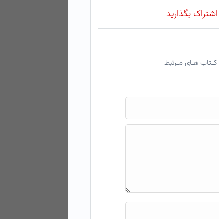
 اشتراک بگذارید
کـتاب هـای مـرتبط