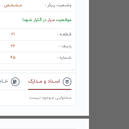
وضـعیت پـیکر :
مـشـخـص
موقـعیت
مـزار
در گـلزار شـهدا
قـطعـه :
۲۱
ردیـف :
۲۶
شـماره :
۴۵
اسـناد و مـدارک
خـاط
مـحتوایـی مـوجود نـیست