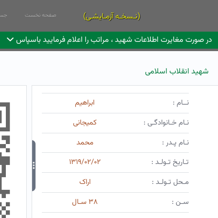
(نـسخـه آزمـایشـی)
صفحه نخست
جست
در صورت مغایرت اطلاعات شهید ، مراتب را اعلام فرمایید باسپاس
شهید انقلاب اسلامی
نــام :
ابراهیم
نـام خـانوادگـی :
کمیجانی
نـام پـدر :
محمد
تـاریخ تـولـد :
۱۳۱۹/۰۲/۰۲
مـحل تـولـد :
اراک
سـن :
۳۸ سـال