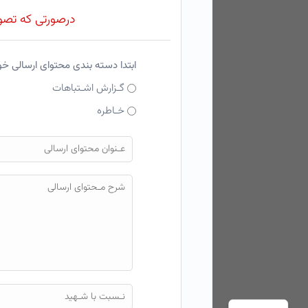
درصورتی که تصویر
ابتدا دسته بندی محتوای ارسالی خ
گـزارش اشـتباهات
خـاطره