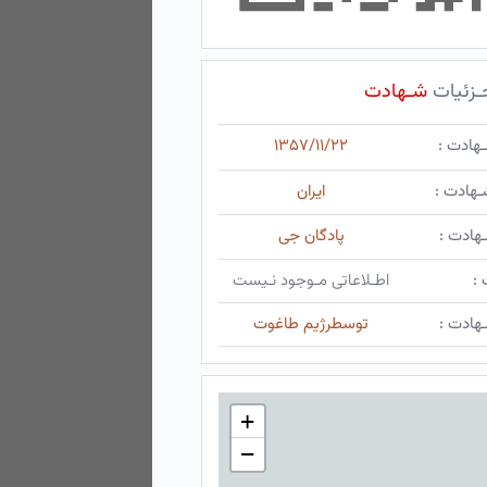
ـزئیات
شـهادت
ـهادت :
۱۳۵۷/۱۱/۲۲
ـهادت :
ایران
هادت :
پادگان جی
 :
اطـلاعاتی مـوجود نـیست
هادت :
توسطرژیم طاغوت
+
−