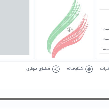
ـیست
ـیست
ـیست
ـرات
کـتابخـانه
فـضای مجازی