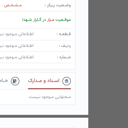
وضـعیت پـیکر :
مـشـخـص
موقـعیت
مـزار
در گـلزار شـهدا
قـطعـه :
اطـلاعاتی مـوجود ن
ردیـف :
اطـلاعاتی مـوجود ن
شـماره :
اطـلاعاتی مـوجود ن
اسـناد و مـدارک
خـاط
مـحتوایـی مـوجود نـیست