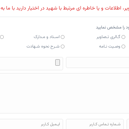
، اطلاعات و یا خاطره ای مرتبط با شهید در اختیار دارید با ما به
ود را مشخص نمایید
گـالری تـصاویر
اسـناد و مـدارک
وصـیت نـامه
شـرح نحوه شـهادت
فایل محتوای ارسالی