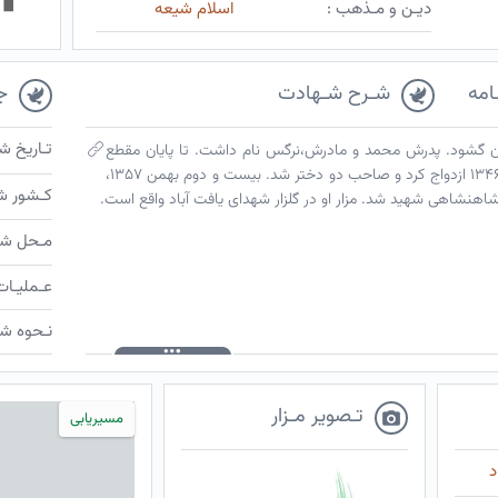
دیـن و مـذهب :
اسلام شیعه
امه
شـرح شـهادت
ج
تـاریخ ش
راک چشم به جهان گشود. پدرش محمد و مادرش،نرگس نام داشت. تا پایان مقطع
ابتدایی درس خواند. فروشنده خرازی بود. سال۱۳۴۶ ازدواج کرد و صاحب دو دختر شد. بیست و دوم بهمن ۱۳۵۷،
کـشور ش
 شاهنشاهی شهید شد. مزار او در گلزار شهدای یافت آباد واقع است.
مـحل شـ
عـملیـات
نـحوه شـ
تـصویر مـزار
مسیریابی
د