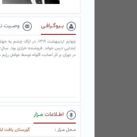
بـیوگـرافـی
وصـیت نـ
چهارم اردیبهشت ۱۳۱۹، در ا
در تهران بر اثر اصابت گلوله توسط عوامل رژیم
اطـلاعات
مـزار
مـحل مـزار :
گورستان یافت ابا