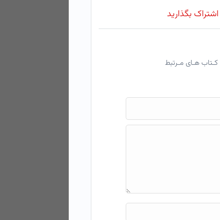
 اشتراک بگذارید
کـتاب هـای مـرتبط