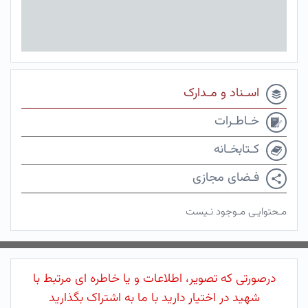
اسـناد و مـدارک
خـاطـرات
کـتابخـانه
فـضای مجازی
مـحتوایـی مـوجود نـیست
درصورتی که تصویر، اطلاعات و یا خاطره ای مرتبط با
شهید در اختیار دارید با ما به اشتراک بگذارید