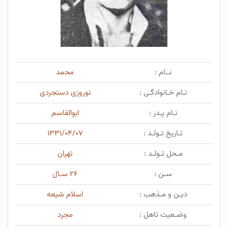
نــام :
محمد
نـام خـانوادگـی :
نوروزی دستجردی
نـام پـدر :
ابوالقاسم
تـاریخ تـولـد :
۱۳۳۱/۰۴/۰۷
مـحل تـولـد :
تهران
سـن :
۲۶ سـال
دیـن و مـذهب :
اسلام شیعه
وضـعیت تاهل :
مجرد