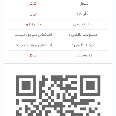
شـغل :
کارگر
مـلّیـت :
ایران
دسـته اعـزامـی :
یگان ندا رد
مسئولیت نظـامی :
اطـلاعاتی مـوجود نـیست
درجـه نظـامی :
اطـلاعاتی مـوجود نـیست
تـحصیـلات :
سیکل