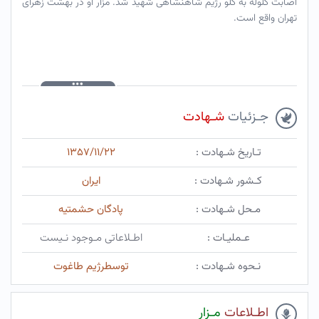
اصابت گلوله به گلو رژیم شاهنشاهی شهید شد. مزار او در بهشت زهرای
تهران واقع است.
جـزئیات
شـهادت
تـاریخ شـهادت :
۱۳۵۷/۱۱/۲۲
کـشور شـهادت :
ایران
مـحل شـهادت :
پادگان حشمتیه
عـملیـات :
اطـلاعاتی مـوجود نـیست
نـحوه شـهادت :
توسطرژیم طاغوت
اطـلاعات
مـزار