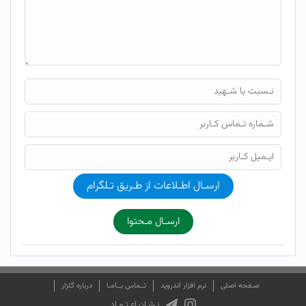
ارسـال اطـلاعات از طـریق تـلگرام
ارسـال مـحتوا
صـفحه اصلی
نرم افزار اندروید
تــماس بــامـا
درباره گلزار
نـشـان اعـتـمـاد