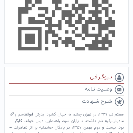
بـیوگـرافـی
وصـیت نـامه
شـرح شـهادت
هفتم تیر ۱۳۳۱، در تهران چشم به جهان گشود. پدرش ابوالقاسم و
مادرش،رقیه نام داشت. تا پایان سوم راهنمایی درس خواند. کارگر
بود. بیست و دوم بهمن ۱۳۵۷، در پادگان حشمتیه بر اثر تظاهرات –