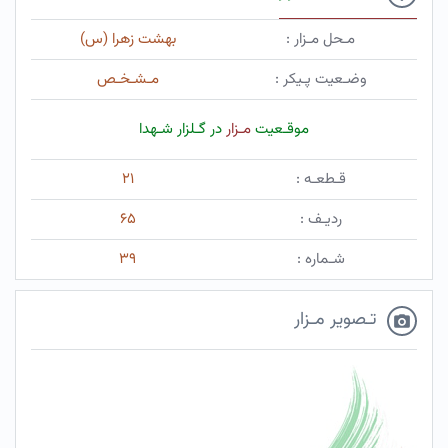
مـحل مـزار :
بهشت زهرا (س)
وضـعیت پـیکر :
مـشـخـص
موقـعیت
مـزار
در گـلزار شـهدا
قـطعـه :
۲۱
ردیـف :
۶۵
شـماره :
۳۹
تـصویر مـزار