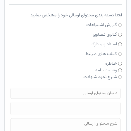
ابتدا دسته بندی محتوای ارسالی خود را مشخص نمایید
گـزارش اشـتباهات
گـالری تـصاویر
اسـناد و مـدارک
کـتاب هـای مـرتبط
خـاطره
وصـیت نـامه
شـرح نحوه شـهادت
فایل محتوای ارسالی