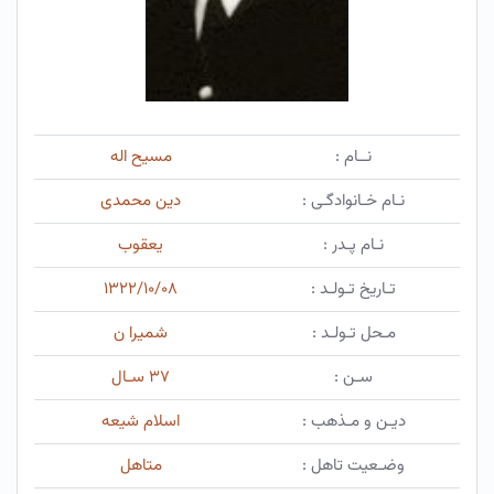
نــام :
مسیح اله
نـام خـانوادگـی :
دین محمدی
نـام پـدر :
یعقوب
تـاریخ تـولـد :
۱۳۲۲/۱۰/۰۸
مـحل تـولـد :
شمیرا ن
سـن :
۳۷ سـال
دیـن و مـذهب :
اسلام شیعه
وضـعیت تاهل :
متاهل