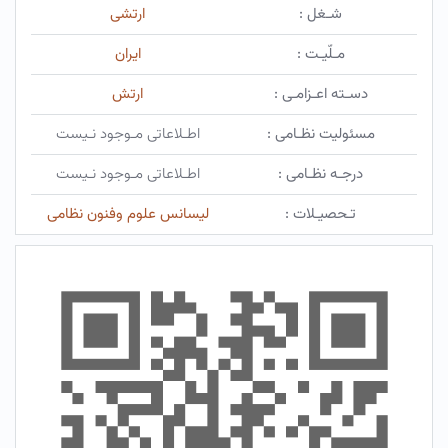
شـغل :
ارتشی
مـلّیـت :
ایران
دسـته اعـزامـی :
ارتش
مسئولیت نظـامی :
اطـلاعاتی مـوجود نـیست
درجـه نظـامی :
اطـلاعاتی مـوجود نـیست
تـحصیـلات :
لیسانس علوم وفنون نظامی