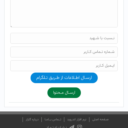
ارسـال اطـلاعات از طـریق تـلگرام
ارسـال مـحتوا
صـفحه اصلی
نرم افزار اندروید
تــماس بــامـا
درباره گلزار
نـشـان اعـتـمـاد