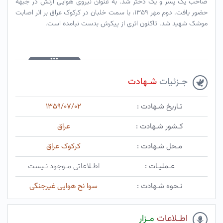
صاحب یک پسر و یک دختر شد. به عنوان نیروی هوایی ارتش در جبهه
حضور یافت. دوم مهر ۱۳۵۹، با سمت خلبان در کرکوک عراق بر اثر اصابت
موشک شهید شد. تاکنون اثری از پیکرش بدست نبامده است.
جـزئیات
شـهادت
تـاریخ شـهادت :
۱۳۵۹/۰۷/۰۲
کـشور شـهادت :
عراق
مـحل شـهادت :
کرکوک عراق
عـملیـات :
اطـلاعاتی مـوجود نـیست
نـحوه شـهادت :
سوا نح هوایی غیرجنگی
اطـلاعات
مـزار