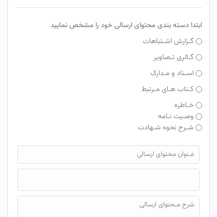
ابتدا دسته بندی محتوای ارسالی خود را مشخص نمایید
گـزارش اشـتباهات
گـالری تـصاویر
اسـناد و مـدارک
کـتاب هـای مـرتبط
خـاطره
وصـیت نـامه
شـرح نحوه شـهادت
فایل محتوای ارسالی