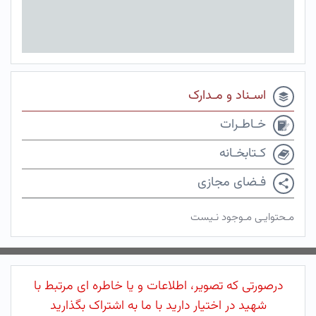
اسـناد و مـدارک
خـاطـرات
کـتابخـانه
فـضای مجازی
مـحتوایـی مـوجود نـیست
درصورتی که تصویر، اطلاعات و یا خاطره ای مرتبط با
شهید در اختیار دارید با ما به اشتراک بگذارید