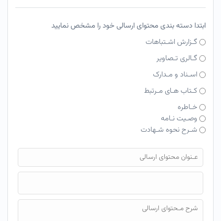
ابتدا دسته بندی محتوای ارسالی خود را مشخص نمایید
گـزارش اشـتباهات
گـالری تـصاویر
اسـناد و مـدارک
کـتاب هـای مـرتبط
خـاطره
وصـیت نـامه
شـرح نحوه شـهادت
فایل محتوای ارسالی