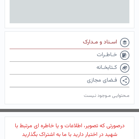
اسـناد و مـدارک
خـاطـرات
کـتابخـانه
فـضای مجازی
مـحتوایـی مـوجود نـیست
درصورتی که تصویر، اطلاعات و یا خاطره ای مرتبط با
شهید در اختیار دارید با ما به اشتراک بگذارید