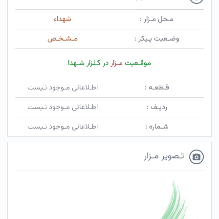
مـحل مـزار :
شهداء
وضـعیت پـیکر :
مـشـخـص
موقـعیت
مـزار
در گـلزار شـهدا
قـطعـه :
اطـلاعاتی مـوجود نـیست
ردیـف :
اطـلاعاتی مـوجود نـیست
شـماره :
اطـلاعاتی مـوجود نـیست
تـصویر مـزار