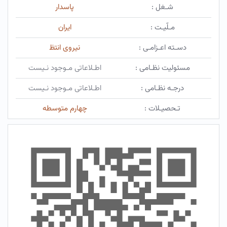
شـغل :
پاسدار
مـلّیـت :
ایران
دسـته اعـزامـی :
نیروی انتظ
مسئولیت نظـامی :
اطـلاعاتی مـوجود نـیست
درجـه نظـامی :
اطـلاعاتی مـوجود نـیست
تـحصیـلات :
چهارم متوسطه