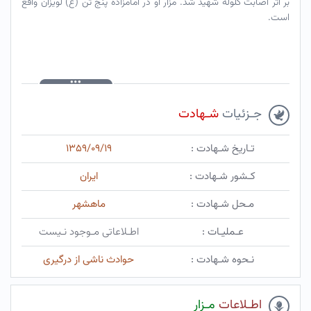
بر اثر اصابت گلوله شهید شد. مزار او در امامزاده پنج تن (ع) لویزان واقع
است.
جـزئیات
شـهادت
تـاریخ شـهادت :
۱۳۵۹/۰۹/۱۹
کـشور شـهادت :
ایران
مـحل شـهادت :
ماهشهر
عـملیـات :
اطـلاعاتی مـوجود نـیست
نـحوه شـهادت :
حوادث ناشی از درگیری
اطـلاعات
مـزار