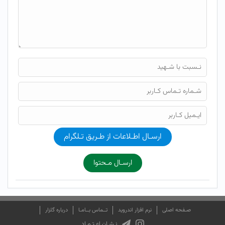
ارسـال اطـلاعات از طـریق تـلگرام
ارسـال مـحتوا
صـفحه اصلی
نرم افزار اندروید
تــماس بــامـا
درباره گلزار
نـشـان اعـتـمـاد