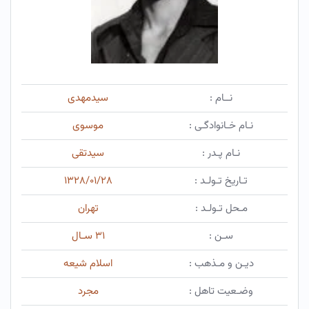
نــام :
سیدمهدی
نـام خـانوادگـی :
موسوی
نـام پـدر :
سیدتقی
تـاریخ تـولـد :
۱۳۲۸/۰۱/۲۸
مـحل تـولـد :
تهران
سـن :
۳۱ سـال
دیـن و مـذهب :
اسلام شیعه
وضـعیت تاهل :
مجرد