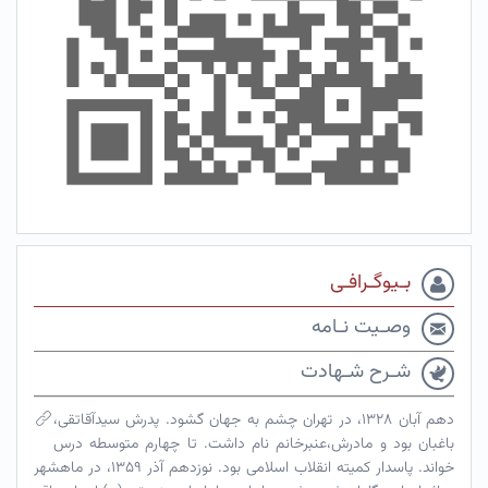
بـیوگـرافـی
وصـیت نـامه
شـرح شـهادت
دهم آبان ۱۳۲۸، در تهران چشم به جهان گشود. پدرش سیدآقاتقی،
باغبان بود و مادرش،عنبرخانم نام داشت. تا چهارم متوسطه درس
خواند. پاسدار کمیته انقلاب اسلامی بود. نوزدهم آذر ۱۳۵۹، در ماهشهر