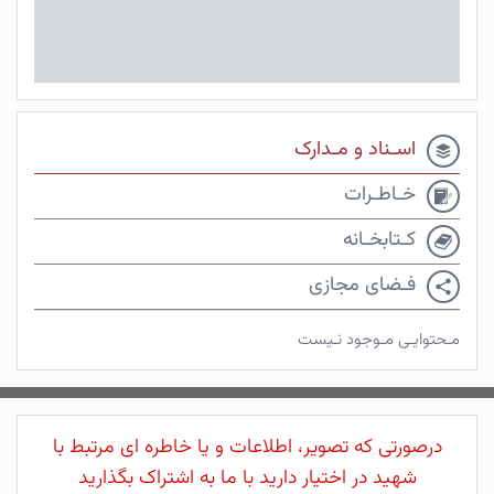
اسـناد و مـدارک
خـاطـرات
کـتابخـانه
فـضای مجازی
مـحتوایـی مـوجود نـیست
درصورتی که تصویر، اطلاعات و یا خاطره ای مرتبط با
شهید در اختیار دارید با ما به اشتراک بگذارید