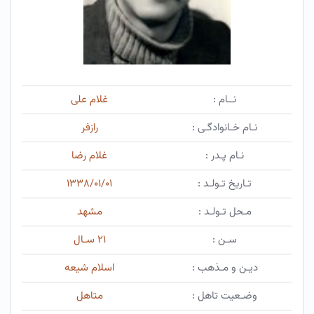
نــام :
غلام علی
نـام خـانوادگـی :
رازفر
نـام پـدر :
غلام رضا
تـاریخ تـولـد :
۱۳۳۸/۰۱/۰۱
مـحل تـولـد :
مشهد
سـن :
۲۱ سـال
دیـن و مـذهب :
اسلام شیعه
وضـعیت تاهل :
متاهل