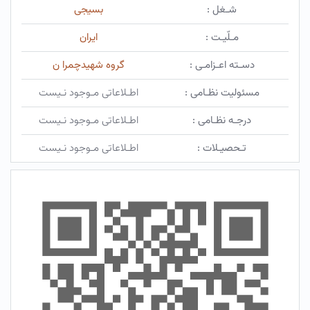
شـغل :
بسیجی
مـلّیـت :
ایران
دسـته اعـزامـی :
گروه شهیدچمرا ن
مسئولیت نظـامی :
اطـلاعاتی مـوجود نـیست
درجـه نظـامی :
اطـلاعاتی مـوجود نـیست
تـحصیـلات :
اطـلاعاتی مـوجود نـیست