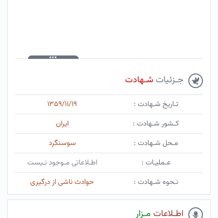
جـزئیات
شـهادت
تـاریخ شـهادت :
۱۳۵۹/۱۱/۱۹
کـشور شـهادت :
ایران
مـحل شـهادت :
سوسنگرد
عـملیـات :
اطـلاعاتی مـوجود نـیست
نـحوه شـهادت :
حوادث ناشی از درگیری
اطـلاعات
مـزار