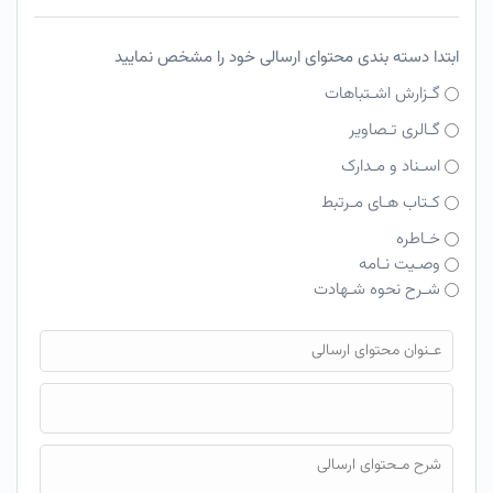
ابتدا دسته بندی محتوای ارسالی خود را مشخص نمایید
گـزارش اشـتباهات
گـالری تـصاویر
اسـناد و مـدارک
کـتاب هـای مـرتبط
خـاطره
وصـیت نـامه
شـرح نحوه شـهادت
فایل محتوای ارسالی