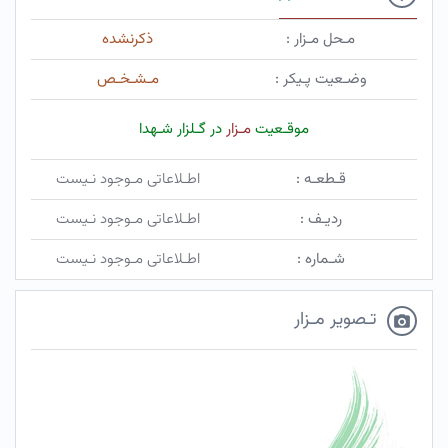
مـحل مـزار :
ذکرنشده
وضـعیت پـیکر :
مـشـخـص
موقـعیت
مـزار
در گـلزار شـهدا
قـطعـه :
اطـلاعاتی مـوجود نـیست
ردیـف :
اطـلاعاتی مـوجود نـیست
شـماره :
اطـلاعاتی مـوجود نـیست
تـصویر مـزار