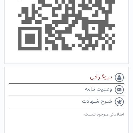
بـیوگـرافـی
وصـیت نـامه
شـرح شـهادت
اطـلاعاتی مـوجود نـیست