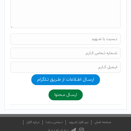
ارسـال اطـلاعات از طـریق تـلگرام
ارسـال مـحتوا
صـفحه اصلی
نرم افزار اندروید
تــماس بــامـا
درباره گلزار
نـشـان اعـتـمـاد