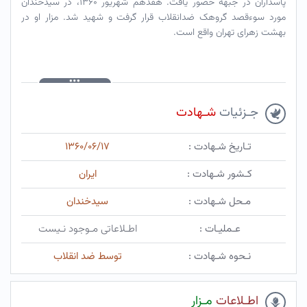
پاسداران در جبهه حضور یافت. هفدهم شهریور ۱۳۶۰، در سیدخندان
مورد سوءقصد گروهک ضدانقلاب قرار گرفت و شهید شد. مزار او در
بهشت زهرای تهران واقع است.
جـزئیات
شـهادت
تـاریخ شـهادت :
۱۳۶۰/۰۶/۱۷
کـشور شـهادت :
ایران
مـحل شـهادت :
سیدخندان
عـملیـات :
اطـلاعاتی مـوجود نـیست
نـحوه شـهادت :
توسط ضد انقلاب
اطـلاعات
مـزار