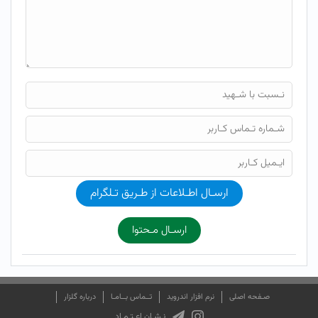
ارسـال اطـلاعات از طـریق تـلگرام
ارسـال مـحتوا
صـفحه اصلی
نرم افزار اندروید
تــماس بــامـا
درباره گلزار
نـشـان اعـتـمـاد