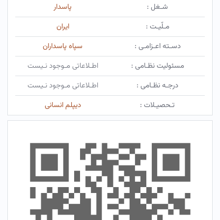
شـغل :
پاسدار
مـلّیـت :
ایران
دسـته اعـزامـی :
سپاه پاسداران
مسئولیت نظـامی :
اطـلاعاتی مـوجود نـیست
درجـه نظـامی :
اطـلاعاتی مـوجود نـیست
تـحصیـلات :
دیپلم انسانی