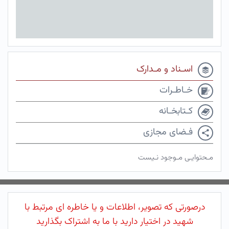
اسـناد و مـدارک
خـاطـرات
کـتابخـانه
فـضای مجازی
مـحتوایـی مـوجود نـیست
درصورتی که تصویر، اطلاعات و یا خاطره ای مرتبط با
شهید در اختیار دارید با ما به اشتراک بگذارید