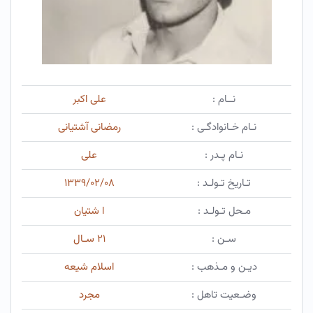
نــام :
علی اکبر
نـام خـانوادگـی :
رمضانی آشتیانی
نـام پـدر :
علی
تـاریخ تـولـد :
۱۳۳۹/۰۲/۰۸
مـحل تـولـد :
ا شتیان
سـن :
۲۱ سـال
دیـن و مـذهب :
اسلام شیعه
وضـعیت تاهل :
مجرد