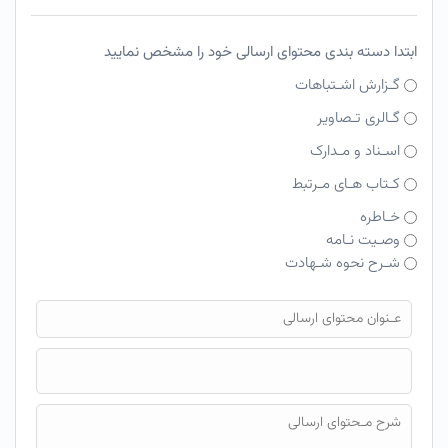
ابتدا دسته بندی محتوای ارسالی خود را مشخص نمایید
گـزارش اشـتباهات
گـالری تـصاویر
اسـناد و مـدارک
کـتاب هـای مـرتبط
خـاطره
وصـیت نـامه
شـرح نحوه شـهادت
فایل محتوای ارسالی