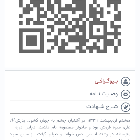
بـیوگـرافـی
وصـیت نـامه
شـرح شـهادت
هشتم اردیبهشت ۱۳۳۹، در آشتیان چشم به جهان گشود. پدرش
علی، میوه فروش بود و مادرش،معصومه نام داشت. تاپایان دوره
متوسطه در رشته انسانی دس خواند و دیپلم گرفت. از سوی سپاه