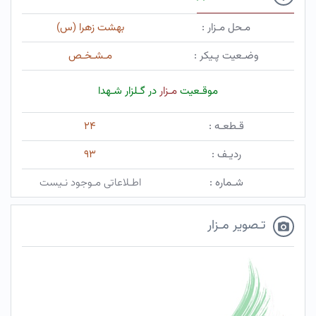
مـحل مـزار :
بهشت زهرا (س)
وضـعیت پـیکر :
مـشـخـص
موقـعیت
مـزار
در گـلزار شـهدا
قـطعـه :
۲۴
ردیـف :
۹۳
شـماره :
اطـلاعاتی مـوجود نـیست
تـصویر مـزار