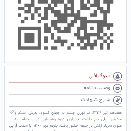
بـیوگـرافـی
وصـیت نـامه
شـرح شـهادت
هفدهم تیر ۱۳۳۹، در تهران چشم به جهان گشود. پدرش اسلام و
مادرش، لیلی نام داشت. تا پایان دوره راهنمایی درس خواند. به
عنوان سرباز ارتش در جبهه حضور یافت. پنجم مهر ۱۳۶۰، با سمت آر پی