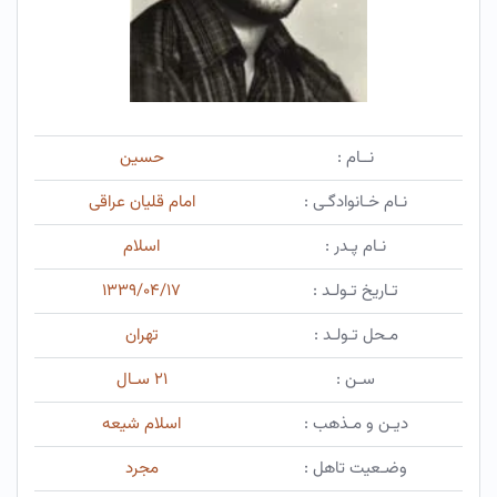
نــام :
حسین
نـام خـانوادگـی :
امام قلیان عراقی
نـام پـدر :
اسلام
تـاریخ تـولـد :
۱۳۳۹/۰۴/۱۷
مـحل تـولـد :
تهران
سـن :
۲۱ سـال
دیـن و مـذهب :
اسلام شیعه
وضـعیت تاهل :
مجرد