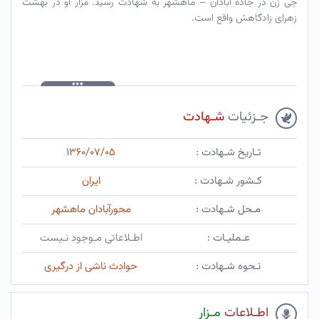
جی زن در جاده آبادان – ماهشهر به شهادت رسید. مزار او در بهشت
زهرای زادگاهش واقع است.
جـزئیات
شـهادت
تـاریخ شـهادت :
۱۳۶۰/۰۷/۰۵
کـشور شـهادت :
ایران
مـحل شـهادت :
محورآبادان ماهشهر
عـملیـات :
اطـلاعاتی مـوجود نـیست
نـحوه شـهادت :
حوادث ناشی از درگیری
اطـلاعات
مـزار