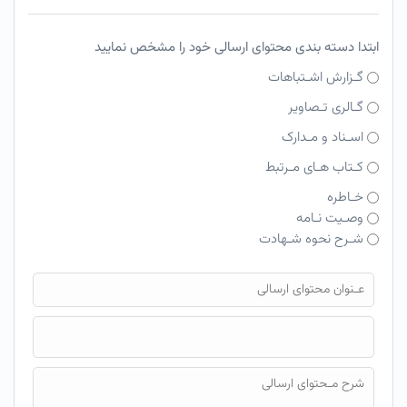
ابتدا دسته بندی محتوای ارسالی خود را مشخص نمایید
گـزارش اشـتباهات
گـالری تـصاویر
اسـناد و مـدارک
کـتاب هـای مـرتبط
خـاطره
وصـیت نـامه
شـرح نحوه شـهادت
فایل محتوای ارسالی