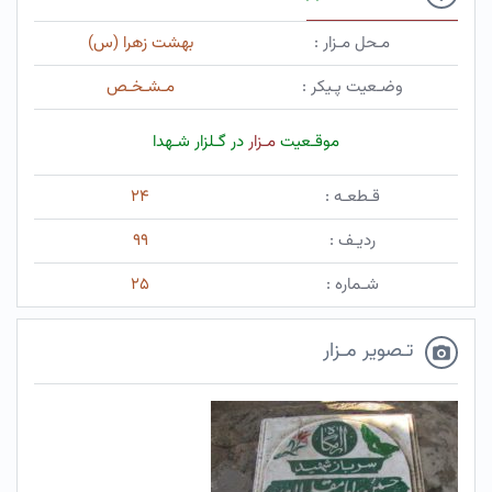
مـحل مـزار :
بهشت زهرا (س)
وضـعیت پـیکر :
مـشـخـص
موقـعیت
مـزار
در گـلزار شـهدا
قـطعـه :
۲۴
ردیـف :
۹۹
شـماره :
۲۵
تـصویر مـزار