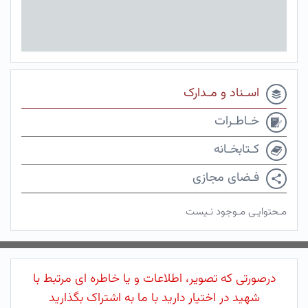
اسـناد و مـدارک
خـاطـرات
کـتابخـانه
فـضای مجازی
مـحتوایـی مـوجود نـیست
درصورتی که تصویر، اطلاعات و یا خاطره ای مرتبط با
شهید در اختیار دارید با ما به اشتراک بگذارید