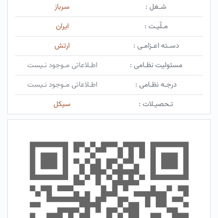
شـغل :
سرباز
مـلّیـت :
ایران
دسـته اعـزامـی :
ارتش
مسئولیت نظـامی :
اطـلاعاتی مـوجود نـیست
درجـه نظـامی :
اطـلاعاتی مـوجود نـیست
تـحصیـلات :
سیکل