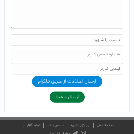
ارسـال اطـلاعات از طـریق تـلگرام
ارسـال مـحتوا
صـفحه اصلی
نرم افزار اندروید
تــماس بــامـا
درباره گلزار
نـشـان اعـتـمـاد