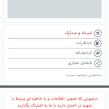
اسـناد و مـدارک
خـاطـرات
کـتابخـانه
فـضای مجازی
مـحتوایـی مـوجود نـیست
درصورتی که تصویر، اطلاعات و یا خاطره ای مرتبط با
شهید در اختیار دارید با ما به اشتراک بگذارید