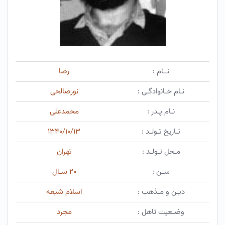
نــام :
رضا
نـام خـانوادگـی :
نورصالحی
نـام پـدر :
محمدعلی
تـاریخ تـولـد :
۱۳۴۰/۱۰/۱۳
مـحل تـولـد :
تهران
سـن :
۲۰ سـال
دیـن و مـذهب :
اسلام شیعه
وضـعیت تاهل :
مجرد