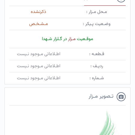
مـحل مـزار :
ذکرنشده
وضـعیت پـیکر :
مـشـخـص
موقـعیت
مـزار
در گـلزار شـهدا
قـطعـه :
اطـلاعاتی مـوجود نـیست
ردیـف :
اطـلاعاتی مـوجود نـیست
شـماره :
اطـلاعاتی مـوجود نـیست
تـصویر مـزار