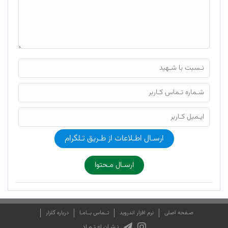
ارسـال اطـلاعات از طـریق تـلگرام
ارسـال مـحتوا
صـفحه اصلی
نرم افزار اندروید
تــماس بــامـا
درباره گلزار
نـشـان اعـتـمـاد