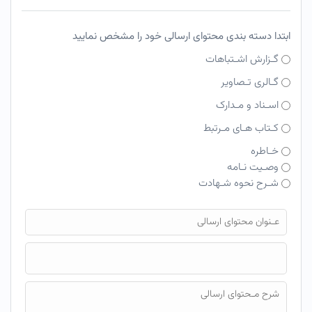
ابتدا دسته بندی محتوای ارسالی خود را مشخص نمایید
گـزارش اشـتباهات
گـالری تـصاویر
اسـناد و مـدارک
کـتاب هـای مـرتبط
خـاطره
وصـیت نـامه
شـرح نحوه شـهادت
فایل محتوای ارسالی