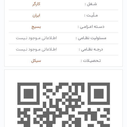
شـغل :
کارگر
مـلّیـت :
ایران
دسـته اعـزامـی :
بسیج
مسئولیت نظـامی :
اطـلاعاتی مـوجود نـیست
درجـه نظـامی :
اطـلاعاتی مـوجود نـیست
تـحصیـلات :
سیکل