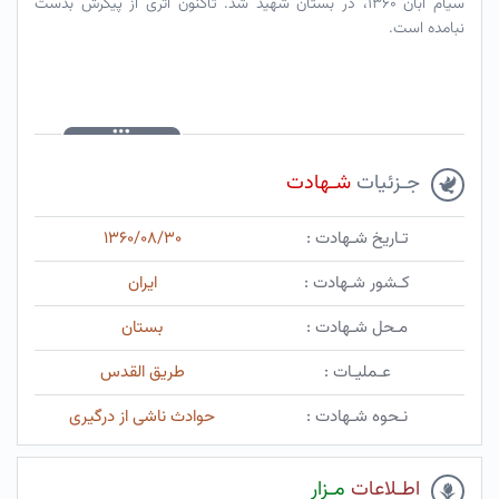
سیام آبان ۱۳۶۰، در بستان شهید شد. تاکنون اثری از پیکرش بدست
نبامده است.
جـزئیات
شـهادت
تـاریخ شـهادت :
۱۳۶۰/۰۸/۳۰
کـشور شـهادت :
ایران
مـحل شـهادت :
بستان
عـملیـات :
طریق القدس
نـحوه شـهادت :
حوادث ناشی از درگیری
اطـلاعات
مـزار