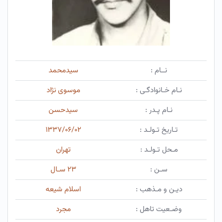
نــام :
سیدمحمد
نـام خـانوادگـی :
موسوی نژاد
نـام پـدر :
سیدحسن
تـاریخ تـولـد :
۱۳۳۷/۰۶/۰۲
مـحل تـولـد :
تهران
سـن :
۲۳ سـال
دیـن و مـذهب :
اسلام شیعه
وضـعیت تاهل :
مجرد