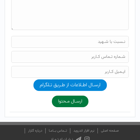
ارسـال اطـلاعات از طـریق تـلگرام
ارسـال مـحتوا
صـفحه اصلی
نرم افزار اندروید
تــماس بــامـا
درباره گلزار
نـشـان اعـتـمـاد