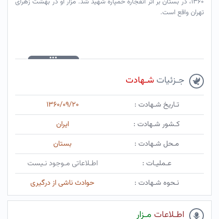
۱۳۶۰، در بستان بر اثر انفجاره خمپاره شهید شد. مزار او در بهشت زهرای
تهران واقع است.
جـزئیات
شـهادت
تـاریخ شـهادت :
۱۳۶۰/۰۹/۲۰
کـشور شـهادت :
ایران
مـحل شـهادت :
بستان
عـملیـات :
اطـلاعاتی مـوجود نـیست
نـحوه شـهادت :
حوادث ناشی از درگیری
اطـلاعات
مـزار