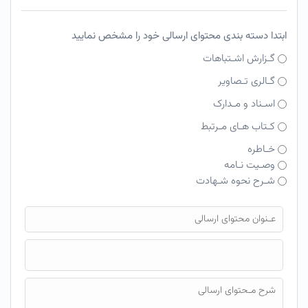
ابتدا دسته بندی محتوای ارسالی خود را مشخص نمایید
گـزارش اشـتباهات
گـالری تـصاویر
اسـناد و مـدارک
کـتاب هـای مـرتبط
خـاطره
وصـیت نـامه
شـرح نحوه شـهادت
فایل محتوای ارسالی