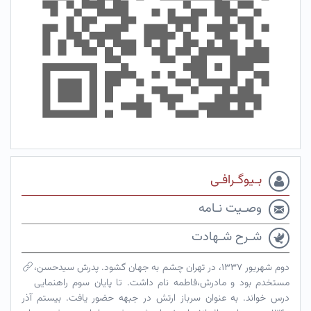
بـیوگـرافـی
وصـیت نـامه
شـرح شـهادت
دوم شهریور ۱۳۳۷، در تهران چشم به جهان گشود. پدرش سیدحسن،
مستخدم بود و مادرش،فاطمه نام داشت. تا پایان سوم راهنمایی
درس خواند. به عنوان سرباز ارتش در جبهه حضور یافت. بیستم آذر