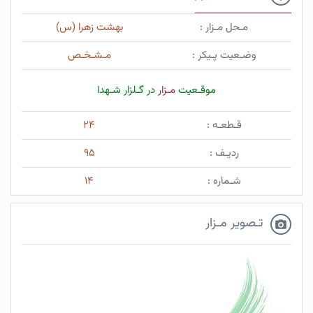
مـحل مـزار :
بهشت زهرا (س)
وضـعیت پـیکر :
مـشـخـص
موقـعیت
مـزار
در گـلزار شـهدا
قـطعـه :
۲۴
ردیـف :
۹۵
شـماره :
۱۴
تـصویر مـزار