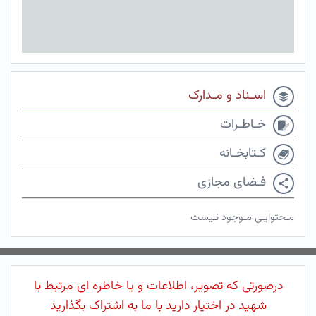
اسـناد و مـدارک
خـاطـرات
کـتابخـانه
فـضای مجازی
مـحتوایـی مـوجود نـیست
درصورتی که تصویر، اطلاعات و یا خاطره ای مرتبط با
شهید در اختیار دارید با ما به اشتراک بگذارید