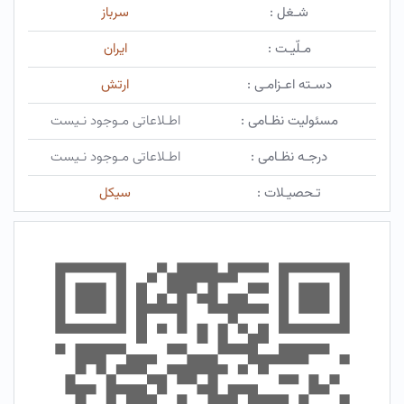
شـغل :
سرباز
مـلّیـت :
ایران
دسـته اعـزامـی :
ارتش
مسئولیت نظـامی :
اطـلاعاتی مـوجود نـیست
درجـه نظـامی :
اطـلاعاتی مـوجود نـیست
تـحصیـلات :
سیکل