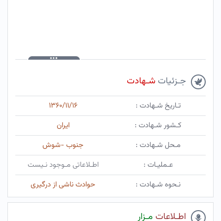
جـزئیات
شـهادت
تـاریخ شـهادت :
۱۳۶۰/۱۱/۱۶
کـشور شـهادت :
ایران
مـحل شـهادت :
جنوب -شوش
عـملیـات :
اطـلاعاتی مـوجود نـیست
نـحوه شـهادت :
حوادث ناشی از درگیری
اطـلاعات
مـزار