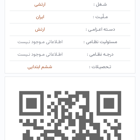
شـغل :
ارتشی
مـلّیـت :
ایران
دسـته اعـزامـی :
ارتش
مسئولیت نظـامی :
اطـلاعاتی مـوجود نـیست
درجـه نظـامی :
اطـلاعاتی مـوجود نـیست
تـحصیـلات :
ششم ابتدایی