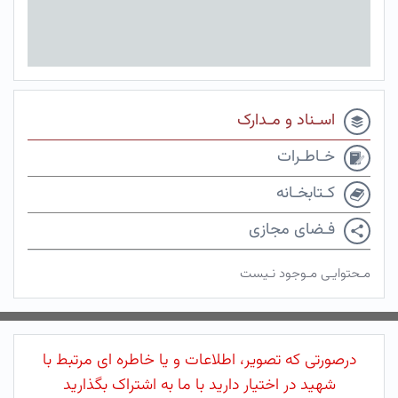
اسـناد و مـدارک
خـاطـرات
کـتابخـانه
فـضای مجازی
مـحتوایـی مـوجود نـیست
درصورتی که تصویر، اطلاعات و یا خاطره ای مرتبط با
شهید در اختیار دارید با ما به اشتراک بگذارید