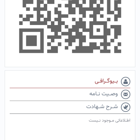
بـیوگـرافـی
وصـیت نـامه
شـرح شـهادت
اطـلاعاتی مـوجود نـیست