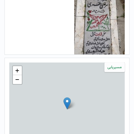
مسیریابی
+
−