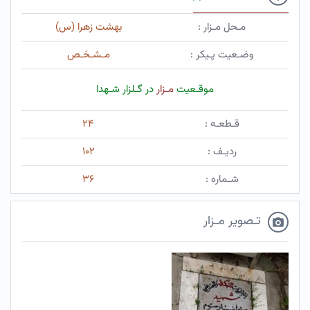
مـحل مـزار :
بهشت زهرا (س)
وضـعیت پـیکر :
مـشـخـص
موقـعیت
مـزار
در گـلزار شـهدا
قـطعـه :
۲۴
ردیـف :
۱۰۲
شـماره :
۳۶
تـصویر مـزار