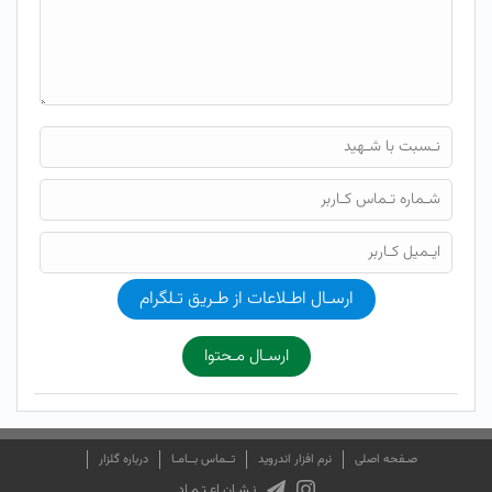
ارسـال اطـلاعات از طـریق تـلگرام
ارسـال مـحتوا
صـفحه اصلی
نرم افزار اندروید
تــماس بــامـا
درباره گلزار
نـشـان اعـتـمـاد