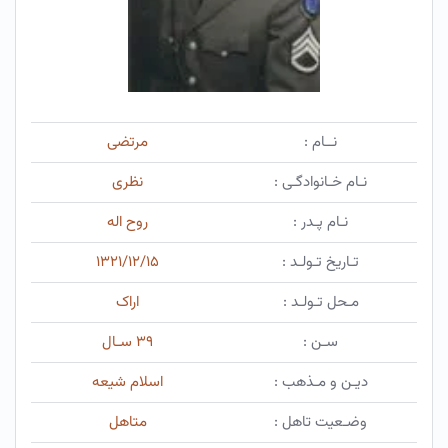
نــام :
مرتضی
نـام خـانوادگـی :
نظری
نـام پـدر :
روح اله
تـاریخ تـولـد :
۱۳۲۱/۱۲/۱۵
مـحل تـولـد :
اراک
سـن :
۳۹ سـال
دیـن و مـذهب :
اسلام شیعه
وضـعیت تاهل :
متاهل