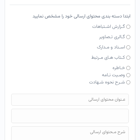
ابتدا دسته بندی محتوای ارسالی خود را مشخص نمایید
گـزارش اشـتباهات
گـالری تـصاویر
اسـناد و مـدارک
کـتاب هـای مـرتبط
خـاطره
وصـیت نـامه
شـرح نحوه شـهادت
فایل محتوای ارسالی