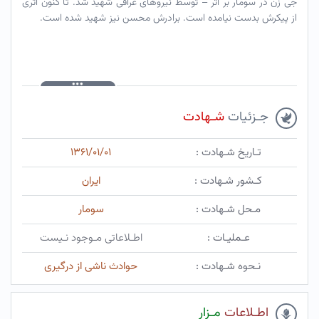
جی زن در سومار بر اثر – توسط نیروهای عراقی شهید شد. تا کنون اثری
از پیکرش بدست نیامده است. برادرش محسن نیز شهید شده است.
جـزئیات
شـهادت
تـاریخ شـهادت :
۱۳۶۱/۰۱/۰۱
کـشور شـهادت :
ایران
مـحل شـهادت :
سومار
عـملیـات :
اطـلاعاتی مـوجود نـیست
نـحوه شـهادت :
حوادث ناشی از درگیری
اطـلاعات
مـزار