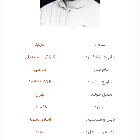
نــام :
مجید
نـام خـانوادگـی :
کربلائی اسمعیلی
نـام پـدر :
نادعلی
تـاریخ تـولـد :
۱۳۴۳/۱۲/۰۶
مـحل تـولـد :
تهران
سـن :
۱۸ سـال
دیـن و مـذهب :
اسلام شیعه
وضـعیت تاهل :
مجرد