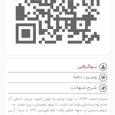
بـیوگـرافـی
وصـیت نـامه
شـرح شـهادت
ششم اسفند ۱۳۴۳، در تهران چشم به جهان گشود. پدرش نادعلی،
مداح بود و مادرش،رقیه نام داشت. تا سوم راهنمایی درس خواند. به
عنوان بسیجی در جبهه حضور یافت. یکم فروردین ۱۳۶۱، با سمت آر پی