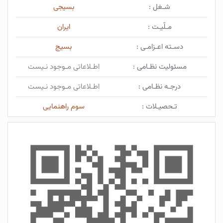
شـغل :
بسیجی
مـلّیـت :
ایران
دسـته اعـزامـی :
بسیج
مسئولیت نظـامی :
اطـلاعاتی مـوجود نـیست
درجـه نظـامی :
اطـلاعاتی مـوجود نـیست
تـحصیـلات :
سوم راهنمایی