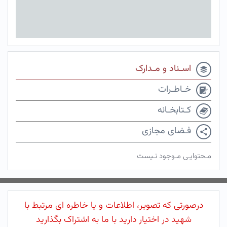
اسـناد و مـدارک
خـاطـرات
کـتابخـانه
فـضای مجازی
مـحتوایـی مـوجود نـیست
درصورتی که تصویر، اطلاعات و یا خاطره ای مرتبط با
شهید در اختیار دارید با ما به اشتراک بگذارید