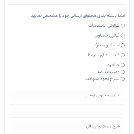
ابتدا دسته بندی محتوای ارسالی خود را مشخص نمایید
گـزارش اشـتباهات
گـالری تـصاویر
اسـناد و مـدارک
کـتاب هـای مـرتبط
خـاطره
وصـیت نـامه
شـرح نحوه شـهادت
فایل محتوای ارسالی