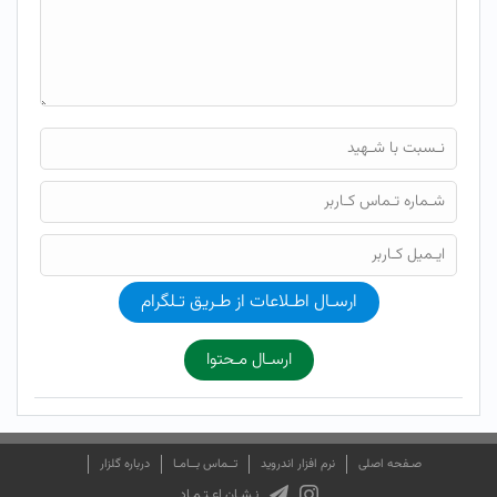
ارسـال اطـلاعات از طـریق تـلگرام
ارسـال مـحتوا
صـفحه اصلی
نرم افزار اندروید
تــماس بــامـا
درباره گلزار
نـشـان اعـتـمـاد