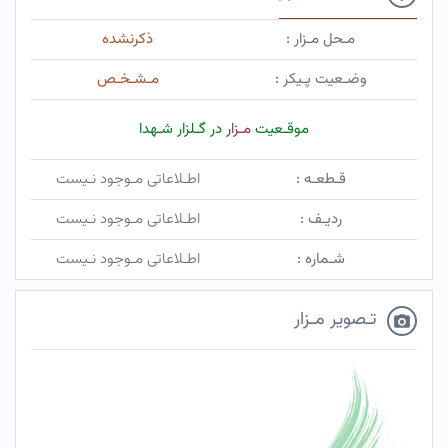
مـحل مـزار :
ذکرنشده
وضـعیت پـیکر :
مـشـخـص
موقـعیت
مـزار
در گـلزار شـهدا
قـطعـه :
اطـلاعاتی مـوجود نـیست
ردیـف :
اطـلاعاتی مـوجود نـیست
شـماره :
اطـلاعاتی مـوجود نـیست
تـصویر مـزار