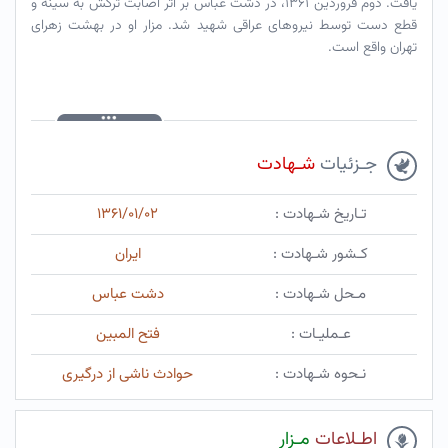
یافت. دوم فروردین ۱۳۶۱، در دشت عباس بر اثر اصابت ترکش به سینه و
قطع دست توسط نیروهای عراقی شهید شد. مزار او در بهشت زهرای
تهران واقع است.
جـزئیات
شـهادت
تـاریخ شـهادت :
۱۳۶۱/۰۱/۰۲
کـشور شـهادت :
ایران
مـحل شـهادت :
دشت عباس
عـملیـات :
فتح المبین
نـحوه شـهادت :
حوادث ناشی از درگیری
اطـلاعات
مـزار