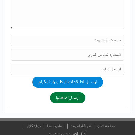
ارسـال اطـلاعات از طـریق تـلگرام
ارسـال مـحتوا
صـفحه اصلی
نرم افزار اندروید
تــماس بــامـا
درباره گلزار
نـشـان اعـتـمـاد