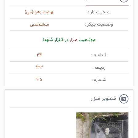
مـحل مـزار :
بهشت زهرا (س)
وضـعیت پـیکر :
مـشـخـص
موقـعیت
مـزار
در گـلزار شـهدا
قـطعـه :
۲۴
ردیـف :
۱۳۲
شـماره :
۳۵
تـصویر مـزار