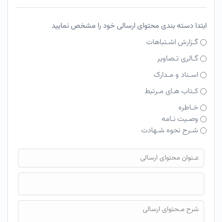
ابتدا دسته بندی محتوای ارسالی خود را مشخص نمایید
گـزارش اشـتباهات
گـالری تـصاویر
اسـناد و مـدارک
کـتاب هـای مـرتبط
خـاطره
وصـیت نـامه
شـرح نحوه شـهادت
فایل محتوای ارسالی