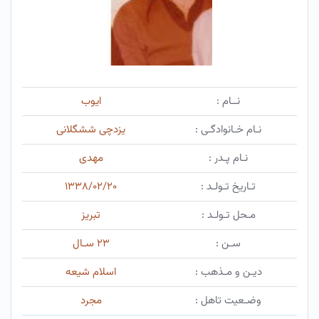
نــام :
ایوب
نـام خـانوادگـی :
یزدچی ششگلانی
نـام پـدر :
مهدی
تـاریخ تـولـد :
۱۳۳۸/۰۲/۲۰
مـحل تـولـد :
تبریز
سـن :
۲۳ سـال
دیـن و مـذهب :
اسلام شیعه
وضـعیت تاهل :
مجرد