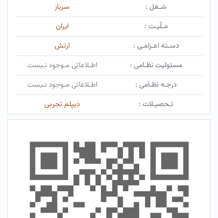
شـغل :
سرباز
مـلّیـت :
ایران
دسـته اعـزامـی :
ارتش
مسئولیت نظـامی :
اطـلاعاتی مـوجود نـیست
درجـه نظـامی :
اطـلاعاتی مـوجود نـیست
تـحصیـلات :
دیپلم تجربی