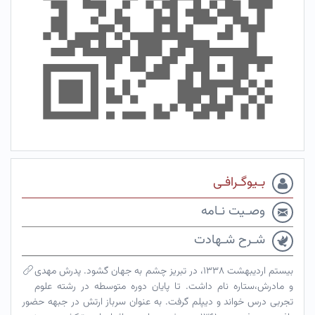
بـیوگـرافـی
وصـیت نـامه
شـرح شـهادت
بیستم اردیبهشت ۱۳۳۸، در تبریز چشم به جهان گشود. پدرش مهدی
و مادرش،ستاره نام داشت. تا پایان دوره متوسطه در رشته علوم
تجربی درس خواند و دیپلم گرفت. به عنوان سرباز ارتش در جبهه حضور