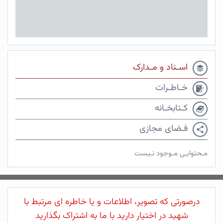
اسـناد و مـدارک
خـاطـرات
کـتابخـانه
فـضای مجازی
مـحتوایـی مـوجود نـیست
درصورتی که تصویر، اطلاعات و یا خاطره ای مرتبط با
شهید در اختیار دارید با ما به اشتراک بگذارید