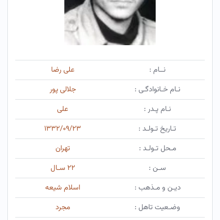
نــام :
علی رضا
نـام خـانوادگـی :
جلالی پور
نـام پـدر :
علی
تـاریخ تـولـد :
۱۳۳۲/۰۹/۲۳
مـحل تـولـد :
تهران
سـن :
۲۲ سـال
دیـن و مـذهب :
اسلام شیعه
وضـعیت تاهل :
مجرد