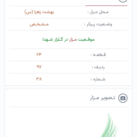
مـحل مـزار :
بهشت زهرا (س)
وضـعیت پـیکر :
مـشـخـص
موقـعیت
مـزار
در گـلزار شـهدا
قـطعـه :
۲۴
ردیـف :
۹۷
شـماره :
۳۸
تـصویر مـزار