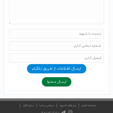
ارسـال اطـلاعات از طـریق تـلگرام
ارسـال مـحتوا
صـفحه اصلی
نرم افزار اندروید
تــماس بــامـا
درباره گلزار
نـشـان اعـتـمـاد