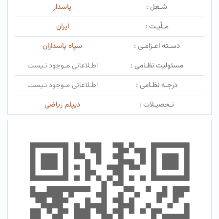
شـغل :
پاسدار
مـلّیـت :
ایران
دسـته اعـزامـی :
سپاه پاسداران
مسئولیت نظـامی :
اطـلاعاتی مـوجود نـیست
درجـه نظـامی :
اطـلاعاتی مـوجود نـیست
تـحصیـلات :
دیپلم ریاضی