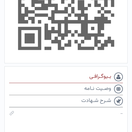
بـیوگـرافـی
وصـیت نـامه
شـرح شـهادت
–