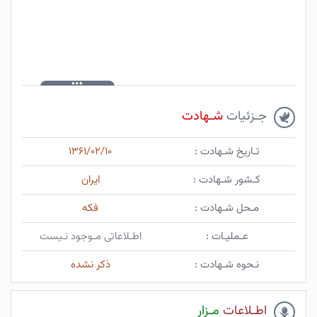
جـزئیات
شـهادت
تـاریخ شـهادت :
۱۳۶۱/۰۲/۱۰
کـشور شـهادت :
ایران
مـحل شـهادت :
فکه
عـملیـات :
اطـلاعاتی مـوجود نـیست
نـحوه شـهادت :
ذکر نشده
اطـلاعات
مـزار