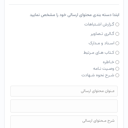
ابتدا دسته بندی محتوای ارسالی خود را مشخص نمایید
گـزارش اشـتباهات
گـالری تـصاویر
اسـناد و مـدارک
کـتاب هـای مـرتبط
خـاطره
وصـیت نـامه
شـرح نحوه شـهادت
فایل محتوای ارسالی