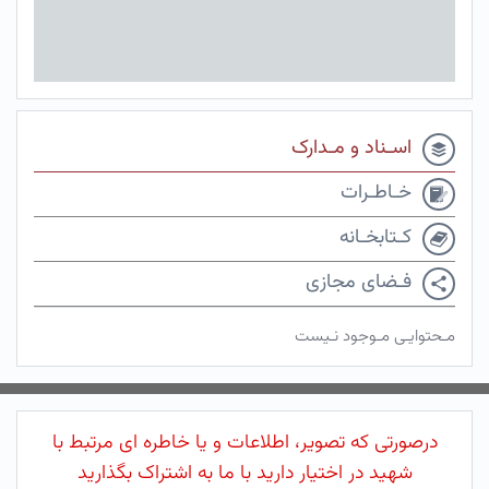
اسـناد و مـدارک
خـاطـرات
کـتابخـانه
فـضای مجازی
مـحتوایـی مـوجود نـیست
درصورتی که تصویر، اطلاعات و یا خاطره ای مرتبط با
شهید در اختیار دارید با ما به اشتراک بگذارید