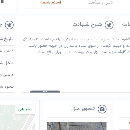
دیـن و مـذهب :
اسلام شیعه
امه
شـرح شـهادت
ج
تـاریخ ش
م به جهان گشود. پدرش میرهادی، دبیر بود و مادرش،کبرا نام داشت. تا پایان
د و دیپلم گرفت. از سوی سپاه پاسداران در جبهه حضور یافت.
کـشور ش
مـحل شـ
عـملیـات
نـحوه شـ
تـصویر مـزار
مسیریابی