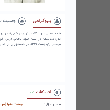
بـیوگـرافـی
وصـیت نـ
هجدهم بهمن ۱۳۴۱، در تهران چش
دوره متوسطه در رشته علوم تجربی درس خوان
بیستم اردیبهشت ۱۳۶۱، در خرمشهر بر اثر اصابت گلوله شهید شد. مزار او در بهشت زهرای تهران واقع است.
اطـلاعات
مـزار
مـحل مـزار :
بهشت زهرا (س)