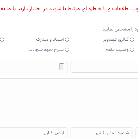
، اطلاعات و یا خاطره ای مرتبط با شهید در اختیار دارید با ما به
ود را مشخص نمایید
گـالری تـصاویر
اسـناد و مـدارک
وصـیت نـامه
شـرح نحوه شـهادت
فایل محتوای ارسالی