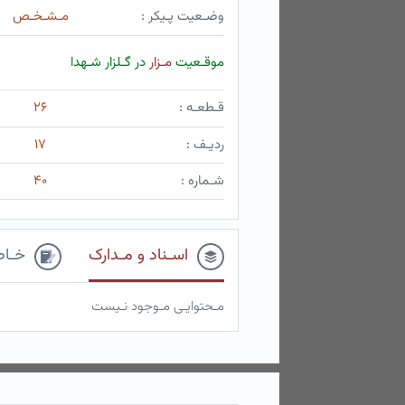
وضـعیت پـیکر :
مـشـخـص
موقـعیت
مـزار
در گـلزار شـهدا
قـطعـه :
۲۶
ردیـف :
۱۷
شـماره :
۴۰
اسـناد و مـدارک
خـاط
مـحتوایـی مـوجود نـیست