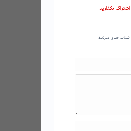
 اشتراک بگذارید
کـتاب هـای مـرتبط