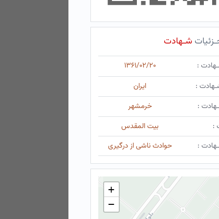
ـزئیات
شـهادت
ـهادت :
۱۳۶۱/۰۲/۲۰
ـهادت :
ایران
هادت :
خرمشهر
 :
بیت المقدس
هادت :
حوادث ناشی از درگیری
+
−