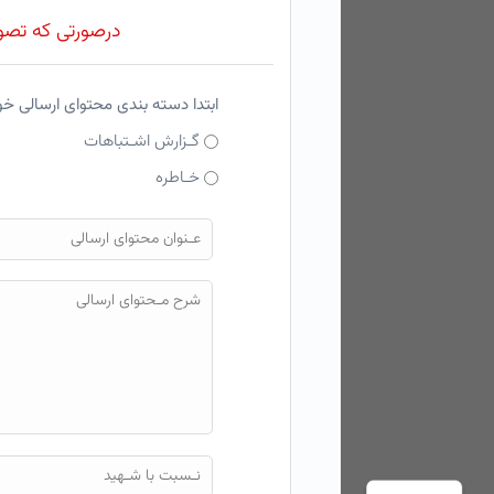
درصورتی که تصویر
ابتدا دسته بندی محتوای ارسالی خ
گـزارش اشـتباهات
خـاطره