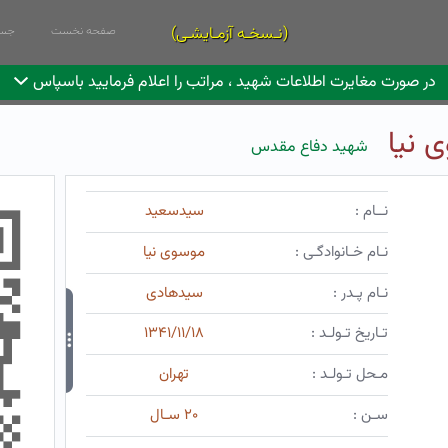
(نـسخـه آزمـایشـی)
صفحه نخست
جست
در صورت مغایرت اطلاعات شهید ، مراتب را اعلام فرمایید باسپاس
 نیا
شهید دفاع مقدس
نــام :
سیدسعید
نـام خـانوادگـی :
موسوی نیا
نـام پـدر :
سیدهادی
تـاریخ تـولـد :
۱۳۴۱/۱۱/۱۸
مـحل تـولـد :
تهران
سـن :
۲۰ سـال