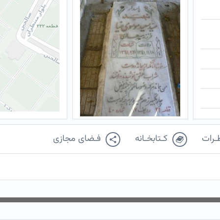
ـرات
کـتابخـانه
فـضای مجازی