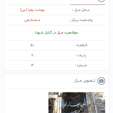
مـحل مـزار :
بهشت زهرا (س)
وضـعیت پـیکر :
مـشـخـص
موقـعیت
مـزار
در گـلزار شـهدا
قـطعـه :
۵۰
ردیـف :
۱۱
شـماره :
۱۲
تـصویر مـزار