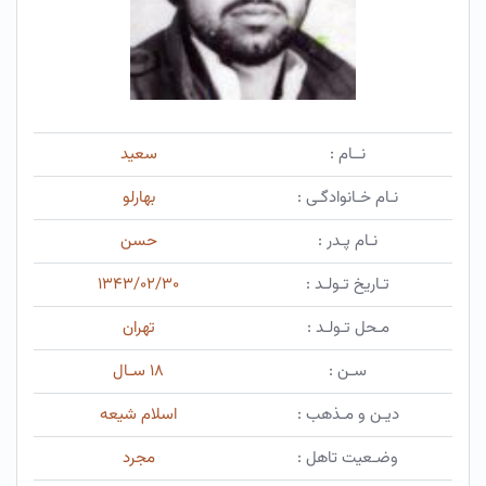
نــام :
سعید
نـام خـانوادگـی :
بهارلو
نـام پـدر :
حسن
تـاریخ تـولـد :
۱۳۴۳/۰۲/۳۰
مـحل تـولـد :
تهران
سـن :
۱۸ سـال
دیـن و مـذهب :
اسلام شیعه
وضـعیت تاهل :
مجرد