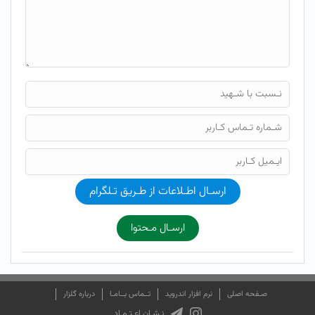
ارسـال اطـلاعات از طـریق تـلگرام
ارسـال مـحتوا
صـفحه اصلی
نرم افزار اندروید
تــماس بــامـا
درباره گلزار
نـشـان اعـتـمـاد