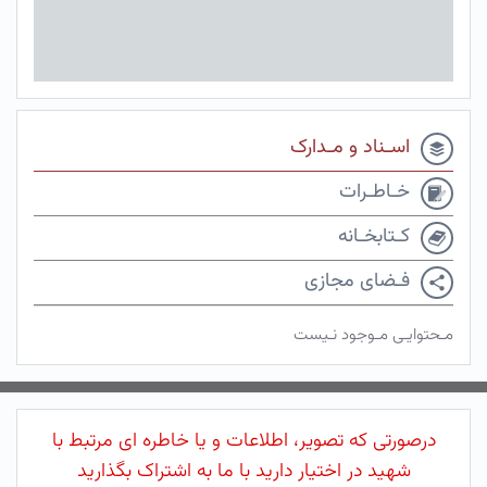
اسـناد و مـدارک
خـاطـرات
کـتابخـانه
فـضای مجازی
مـحتوایـی مـوجود نـیست
درصورتی که تصویر، اطلاعات و یا خاطره ای مرتبط با
شهید در اختیار دارید با ما به اشتراک بگذارید