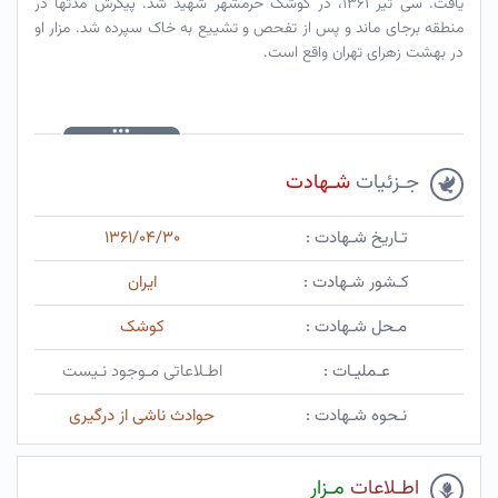
یافت. سی تیر ۱۳۶۱، در کوشک خرمشهر شهید شد. پیکرش مدتها در
منطقه برجای ماند و پس از تفحص و تشییع به خاک سپرده شد. مزار او
در بهشت زهرای تهران واقع است.
جـزئیات
شـهادت
تـاریخ شـهادت :
۱۳۶۱/۰۴/۳۰
کـشور شـهادت :
ایران
مـحل شـهادت :
کوشک
عـملیـات :
اطـلاعاتی مـوجود نـیست
نـحوه شـهادت :
حوادث ناشی از درگیری
اطـلاعات
مـزار