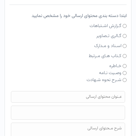
ابتدا دسته بندی محتوای ارسالی خود را مشخص نمایید
گـزارش اشـتباهات
گـالری تـصاویر
اسـناد و مـدارک
کـتاب هـای مـرتبط
خـاطره
وصـیت نـامه
شـرح نحوه شـهادت
فایل محتوای ارسالی