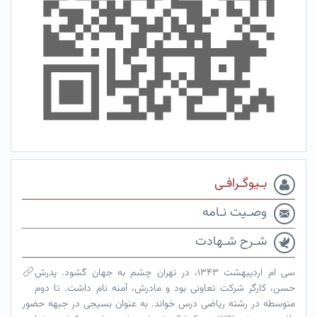
بـیوگـرافـی
وصـیت نـامه
شـرح شـهادت
سی ام اردیبهشت ۱۳۴۳، در تهران چشم به جهان گشود. پدرش
حسن، کارگر شرکت تعاونی بود و مادرش، آمنه نام داشت. تا دوم
متوسطه در رشته ریاضی درس خواند. به عنوان بسیجی در جبهه حضور