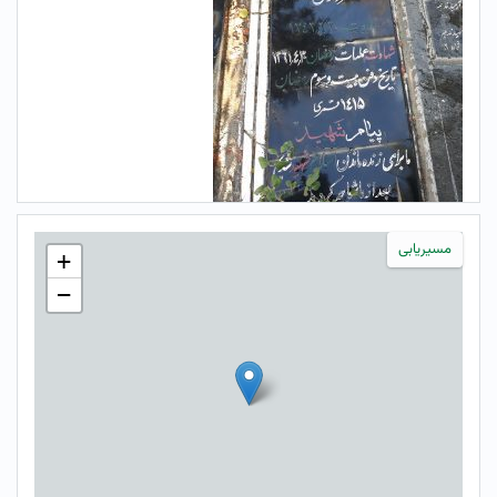
مسیریابی
+
−