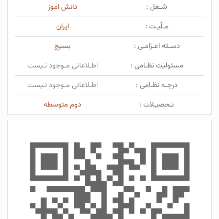
شـغل :
دانش اموز
مـلّیـت :
ایران
دسـته اعـزامـی :
بسیج
مسئولیت نظـامی :
اطـلاعاتی مـوجود نـیست
درجـه نظـامی :
اطـلاعاتی مـوجود نـیست
تـحصیـلات :
دوم متوسطه