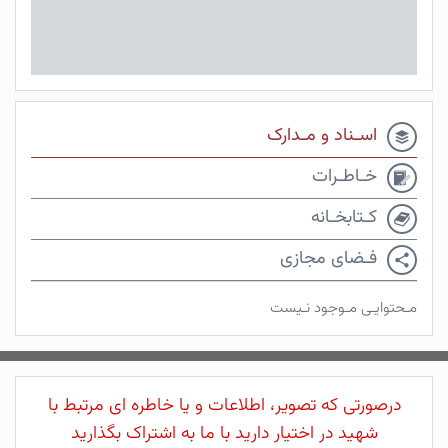
اسـناد و مـدارک
خـاطـرات
کـتابخـانه
فـضای مجازی
مـحتوایـی مـوجود نـیست
درصورتی که تصویر، اطلاعات و یا خاطره ای مرتبط با
شهید در اختیار دارید با ما به اشتراک بگذارید