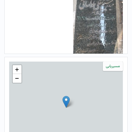
مسیریابی
+
−