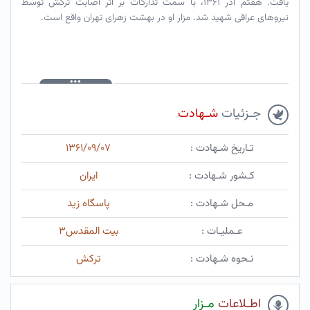
یافت. هفتم آذر ۱۳۶۱، با سمت تدارکات بر اثر اصابت ترکش توسط
نیروهای عراقی شهید شد. مزار او در بهشت زهرای تهران واقع است.
جـزئیات
شـهادت
تـاریخ شـهادت :
۱۳۶۱/۰۹/۰۷
کـشور شـهادت :
ایران
مـحل شـهادت :
پاسگاه زید
عـملیـات :
بیت المقدس۳
نـحوه شـهادت :
ترکش
اطـلاعات
مـزار