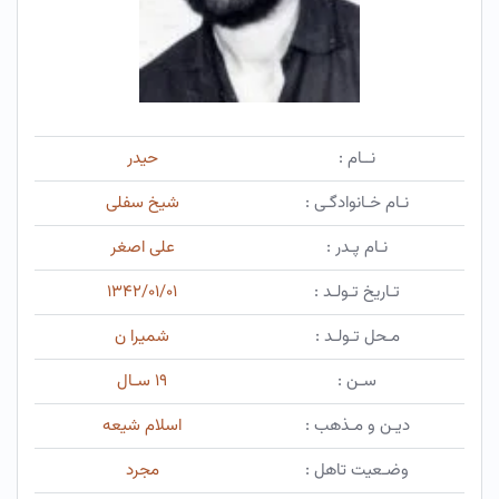
نــام :
حیدر
نـام خـانوادگـی :
شیخ سفلی
نـام پـدر :
علی اصغر
تـاریخ تـولـد :
۱۳۴۲/۰۱/۰۱
مـحل تـولـد :
شمیرا ن
سـن :
۱۹ سـال
دیـن و مـذهب :
اسلام شیعه
وضـعیت تاهل :
مجرد