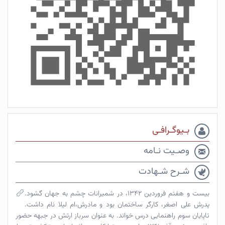
بـیوگـرافـی
وصـیت نـامه
شـرح شـهادت
بیست و هفتم فروردین ۱۳۴۲، در شمیرانات چشم به جهان گشود.
پدرش علی اصغر، کارگر ساختمان بود و مادرش،ام لیلا نام داشت.
تاپایان سوم راهنمایی درس خواند. به عنوان سرباز ارتش در جبهه حضور