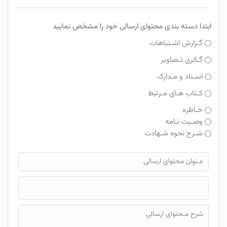
ابتدا دسته بندی محتوای ارسالی خود را مشخص نمایید
گـزارش اشـتباهات
گـالری تـصاویر
اسـناد و مـدارک
کـتاب هـای مـرتبط
خـاطره
وصـیت نـامه
شـرح نحوه شـهادت
فایل محتوای ارسالی