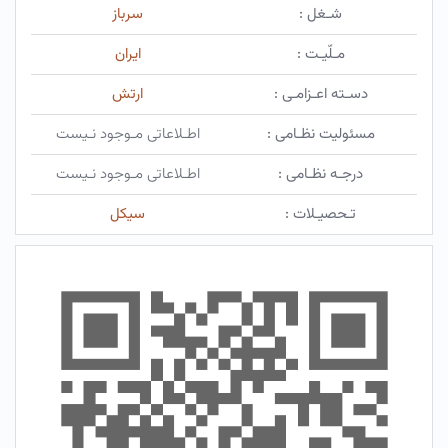
شـغل :
سرباز
مـلّیـت :
ایران
دسـته اعـزامـی :
ارتش
مسئولیت نظـامی :
اطـلاعاتی مـوجود نـیست
درجـه نظـامی :
اطـلاعاتی مـوجود نـیست
تـحصیـلات :
سیکل