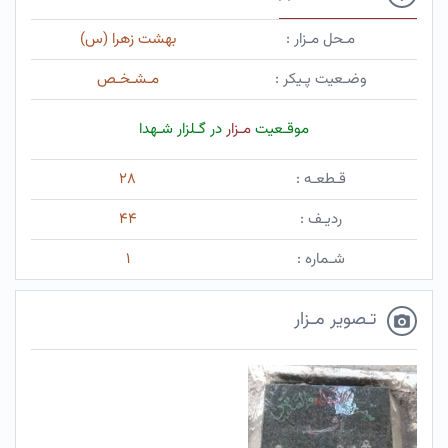
مـحل مـزار :
بهشت زهرا (س)
وضـعیت پـیکر :
مـشـخـص
موقـعیت
مـزار
در گـلزار شـهدا
قـطعـه :
۲۸
ردیـف :
۴۴
شـماره :
۱
تـصویر مـزار