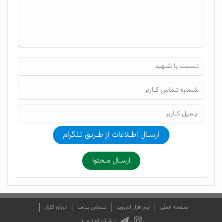
ارسـال اطـلاعات از طـریق تـلگرام
ارسـال مـحتوا
صـفحه اصلی
نرم افزار اندروید
تــماس بــامـا
درباره گلزار
نـشـان اعـتـمـاد