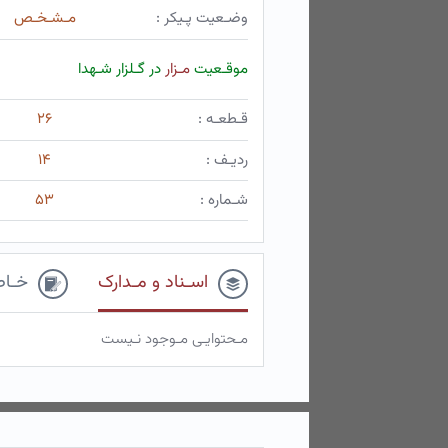
وضـعیت پـیکر :
مـشـخـص
موقـعیت
مـزار
در گـلزار شـهدا
قـطعـه :
۲۶
ردیـف :
۱۴
شـماره :
۵۳
اسـناد و مـدارک
خـاط
مـحتوایـی مـوجود نـیست