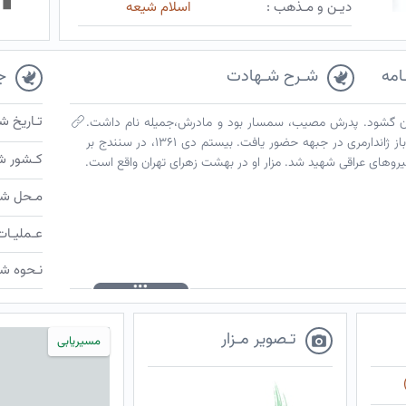
دیـن و مـذهب :
اسلام شیعه
امه
شـرح شـهادت
ج
تـاریخ ش
ن چشم به جهان گشود. پدرش مصیب، سمسار بود و مادرش،جمیله نام داشت.
تاپایان سوم راهنمایی درس خواند. بعنوان سرباز ژاندارمری در جبهه حضور یافت. بیستم دی ۱۳۶۱، در سنندج بر
کـشور ش
روهای عراقی شهید شد. مزار او در بهشت زهرای تهران واقع است.
مـحل شـ
عـملیـات
نـحوه شـ
تـصویر مـزار
مسیریابی