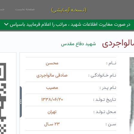
(نـسخـه آزمـایشـی)
صفحه نخست
جست
در صورت مغایرت اطلاعات شهید ، مراتب را اعلام فرمایید باسپاس
لواجردی
شهید دفاع مقدس
نــام :
محسن
نـام خـانوادگـی :
صادقی مالواجردی
نـام پـدر :
مصیب
تـاریخ تـولـد :
۱۳۳۸/۰۶/۲۰
مـحل تـولـد :
تهران
سـن :
۲۳ سـال