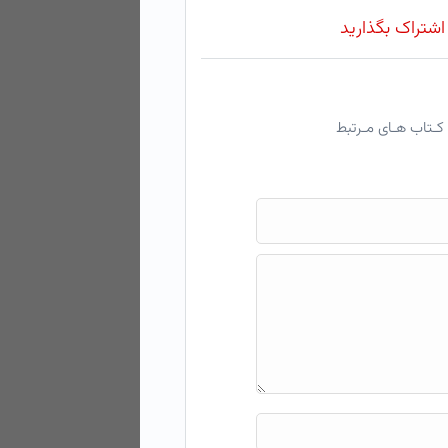
 اشتراک بگذارید
کـتاب هـای مـرتبط