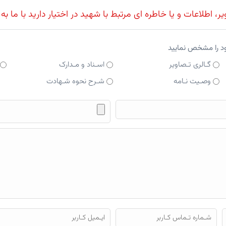
، اطلاعات و یا خاطره ای مرتبط با شهید در اختیار دارید با ما به
ود را مشخص نمایید
گـالری تـصاویر
اسـناد و مـدارک
وصـیت نـامه
شـرح نحوه شـهادت
فایل محتوای ارسالی