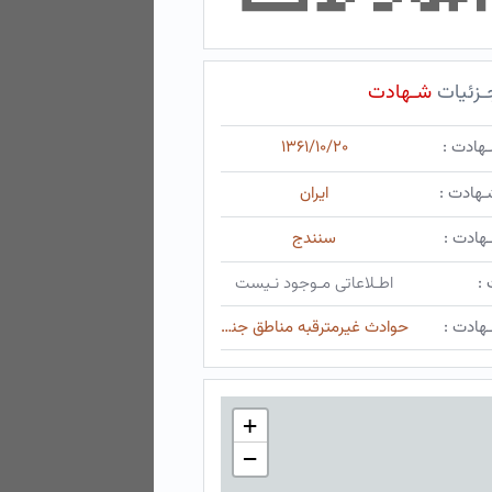
ـزئیات
شـهادت
ـهادت :
۱۳۶۱/۱۰/۲۰
ـهادت :
ایران
هادت :
سنندج
 :
اطـلاعاتی مـوجود نـیست
هادت :
حوادث غیرمترقبه مناطق جنگی
+
−