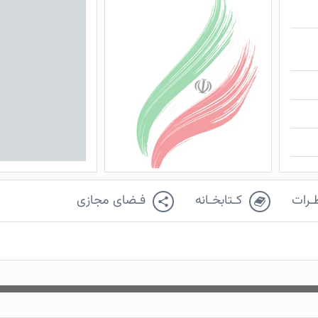
ـرات
کـتابخـانه
فـضای مجازی