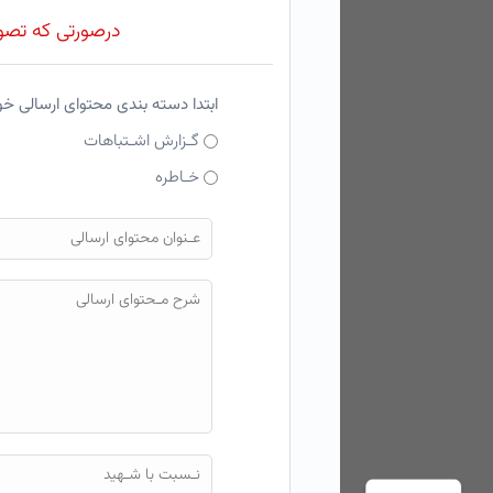
درصورتی که تصویر
ابتدا دسته بندی محتوای ارسالی خ
گـزارش اشـتباهات
خـاطره