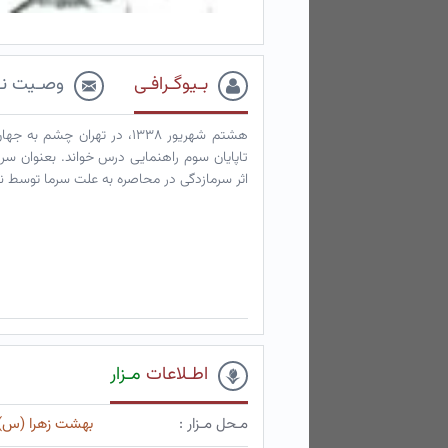
بـیوگـرافـی
وصـیت نـ
هشتم شهریور ۱۳۳۸، در تهرا
اثر سرمازدگی در محاصره به علت سرما توسط نی
اطـلاعات
مـزار
مـحل مـزار :
بهشت زهرا (س)