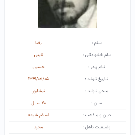
نــام :
رضا
نـام خـانوادگـی :
نایبی
نـام پـدر :
حسین
تـاریخ تـولـد :
۱۳۴۱/۰۵/۰۵
مـحل تـولـد :
نیشابور
سـن :
۲۰ سـال
دیـن و مـذهب :
اسلام شیعه
وضـعیت تاهل :
مجرد