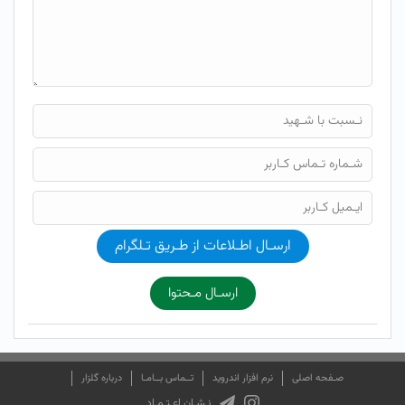
ارسـال اطـلاعات از طـریق تـلگرام
ارسـال مـحتوا
صـفحه اصلی
نرم افزار اندروید
تــماس بــامـا
درباره گلزار
نـشـان اعـتـمـاد