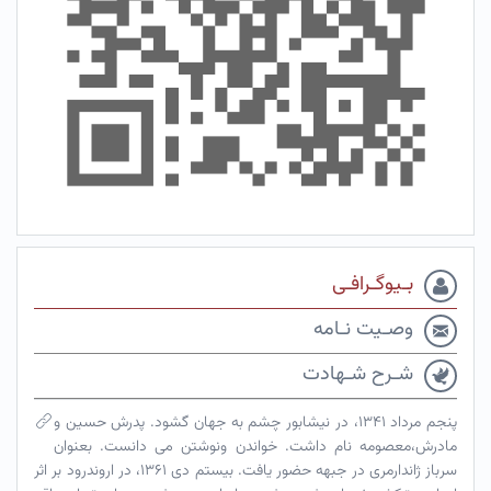
بـیوگـرافـی
وصـیت نـامه
شـرح شـهادت
پنجم مرداد ۱۳۴۱، در نیشابور چشم به جهان گشود. پدرش حسین و
مادرش،معصومه نام داشت. خواندن ونوشتن می دانست. بعنوان
سرباز ژاندارمری در جبهه حضور یافت. بیستم دی ۱۳۶۱، در اروندرود بر اثر