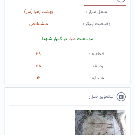
مـحل مـزار :
بهشت زهرا (س)
وضـعیت پـیکر :
مـشـخـص
موقـعیت
مـزار
در گـلزار شـهدا
قـطعـه :
۲۸
ردیـف :
۵۸
شـماره :
۱۲
تـصویر مـزار