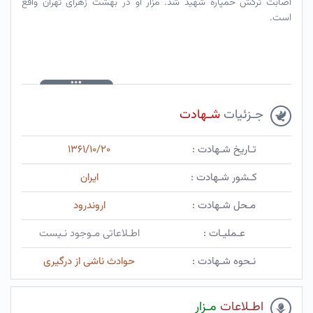
اصابت ترکش خمپاره شهید شد. مزار او در بهشت زهرای تهران واقع
است.
جـزئیات
شـهادت
تـاریخ شـهادت :
۱۳۶۱/۱۰/۲۰
کـشور شـهادت :
ایران
مـحل شـهادت :
اروندرود
عـملیـات :
اطـلاعاتی مـوجود نـیست
نـحوه شـهادت :
حوادث ناشی از درگیری
اطـلاعات
مـزار