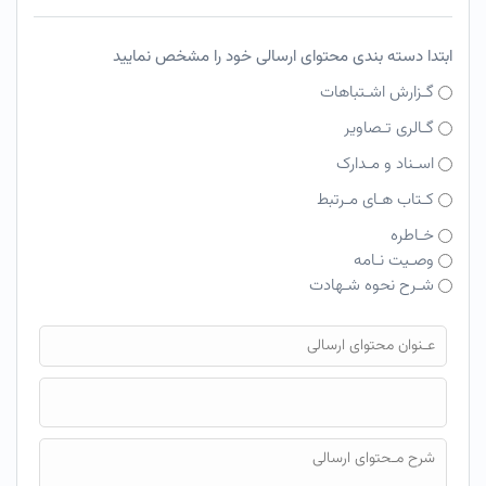
ابتدا دسته بندی محتوای ارسالی خود را مشخص نمایید
گـزارش اشـتباهات
گـالری تـصاویر
اسـناد و مـدارک
کـتاب هـای مـرتبط
خـاطره
وصـیت نـامه
شـرح نحوه شـهادت
فایل محتوای ارسالی