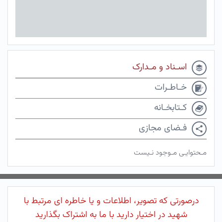
اسـناد و مـدارک
خـاطـرات
کـتابخـانه
فـضای مجازی
مـحتوایـی مـوجود نـیست
درصورتی که تصویر، اطلاعات و یا خاطره ای مرتبط با
شهید در اختیار دارید با ما به اشتراک بگذارید