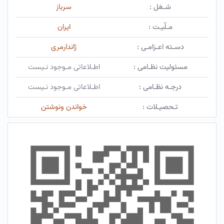
شـغل :
سرباز
مـلّیـت :
ایران
دسـته اعـزامـی :
ژاندارمری
مسئولیت نظـامی :
اطـلاعاتی مـوجود نـیست
درجـه نظـامی :
اطـلاعاتی مـوجود نـیست
تـحصیـلات :
خواندن ونوشتن