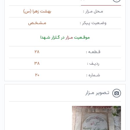
مـحل مـزار :
بهشت زهرا (س)
وضـعیت پـیکر :
مـشـخـص
موقـعیت
مـزار
در گـلزار شـهدا
قـطعـه :
۲۸
ردیـف :
۳۸
شـماره :
۲۰
تـصویر مـزار