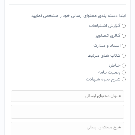
ابتدا دسته بندی محتوای ارسالی خود را مشخص نمایید
گـزارش اشـتباهات
گـالری تـصاویر
اسـناد و مـدارک
کـتاب هـای مـرتبط
خـاطره
وصـیت نـامه
شـرح نحوه شـهادت
فایل محتوای ارسالی