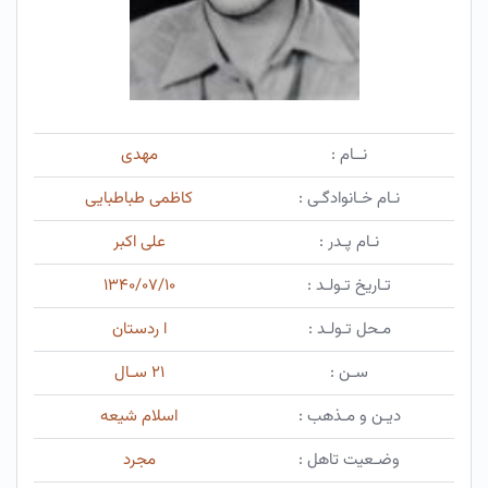
نــام :
مهدی
نـام خـانوادگـی :
کاظمی طباطبایی
نـام پـدر :
علی اکبر
تـاریخ تـولـد :
۱۳۴۰/۰۷/۱۰
مـحل تـولـد :
ا ردستان
سـن :
۲۱ سـال
دیـن و مـذهب :
اسلام شیعه
وضـعیت تاهل :
مجرد