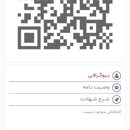
بـیوگـرافـی
وصـیت نـامه
شـرح شـهادت
اطـلاعاتی مـوجود نـیست