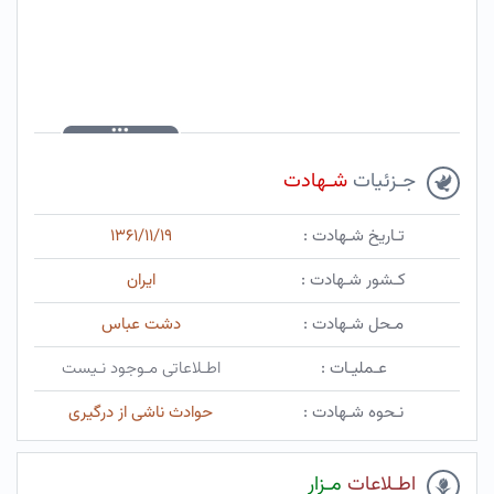
جـزئیات
شـهادت
تـاریخ شـهادت :
۱۳۶۱/۱۱/۱۹
کـشور شـهادت :
ایران
مـحل شـهادت :
دشت عباس
عـملیـات :
اطـلاعاتی مـوجود نـیست
نـحوه شـهادت :
حوادث ناشی از درگیری
اطـلاعات
مـزار