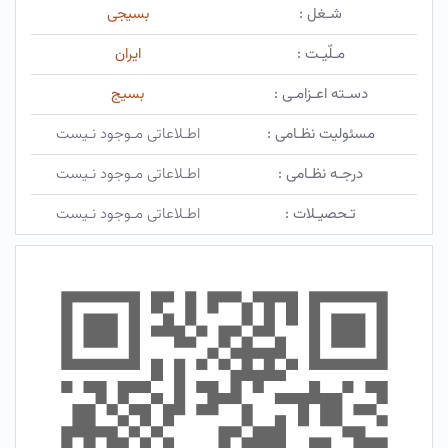
شـغل :
بسیجی
مـلّیـت :
ایران
دسـته اعـزامـی :
بسیج
مسئولیت نظـامی :
اطـلاعاتی مـوجود نـیست
درجـه نظـامی :
اطـلاعاتی مـوجود نـیست
تـحصیـلات :
اطـلاعاتی مـوجود نـیست