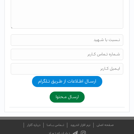
ارسـال اطـلاعات از طـریق تـلگرام
ارسـال مـحتوا
صـفحه اصلی
نرم افزار اندروید
تــماس بــامـا
درباره گلزار
نـشـان اعـتـمـاد