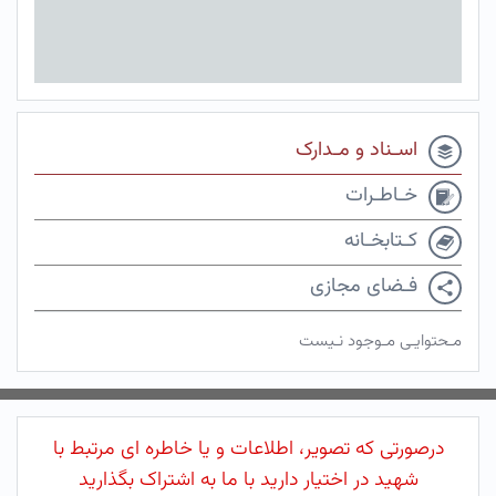
اسـناد و مـدارک
خـاطـرات
کـتابخـانه
فـضای مجازی
مـحتوایـی مـوجود نـیست
درصورتی که تصویر، اطلاعات و یا خاطره ای مرتبط با
شهید در اختیار دارید با ما به اشتراک بگذارید