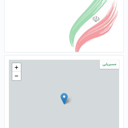
مسیریابی
+
−