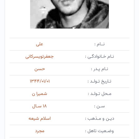
نــام :
علی
نـام خـانوادگـی :
جعفرتویسرکانی
نـام پـدر :
حسن
تـاریخ تـولـد :
۱۳۴۴/۰۱/۰۱
مـحل تـولـد :
شمیرا ن
سـن :
۱۸ سـال
دیـن و مـذهب :
اسلام شیعه
وضـعیت تاهل :
مجرد