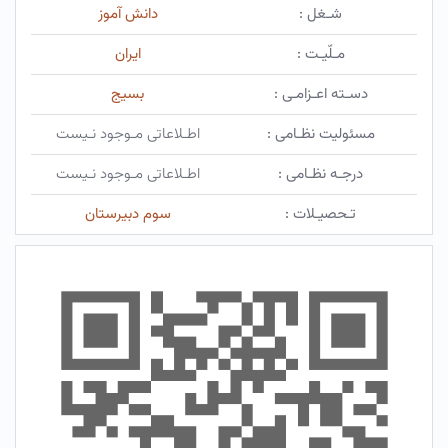
شـغل :
دانش آموز
مـلّیـت :
ایران
دسـته اعـزامـی :
بسیج
مسئولیت نظـامی :
اطـلاعاتی مـوجود نـیست
درجـه نظـامی :
اطـلاعاتی مـوجود نـیست
تـحصیـلات :
سوم دبیرستان