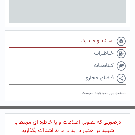
اسـناد و مـدارک
خـاطـرات
کـتابخـانه
فـضای مجازی
مـحتوایـی مـوجود نـیست
درصورتی که تصویر، اطلاعات و یا خاطره ای مرتبط با
شهید در اختیار دارید با ما به اشتراک بگذارید