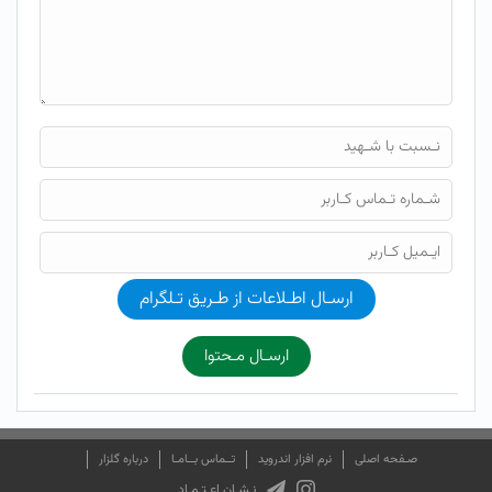
ارسـال اطـلاعات از طـریق تـلگرام
ارسـال مـحتوا
صـفحه اصلی
نرم افزار اندروید
تــماس بــامـا
درباره گلزار
نـشـان اعـتـمـاد