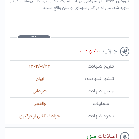
فروردین ۱۳۶۲، در شرهانی بر اثر اصابت ترکش توسط نیروهای عراقی
شهید شد. مزار او در گلزار شهدای لواسان واقع است.
جـزئیات
شـهادت
تـاریخ شـهادت :
۱۳۶۲/۰۱/۲۲
کـشور شـهادت :
ایران
مـحل شـهادت :
شرهانی
عـملیـات :
والفجر۱
نـحوه شـهادت :
حوادث ناشی از درگیری
اطـلاعات
مـزار