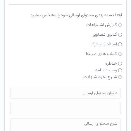
ابتدا دسته بندی محتوای ارسالی خود را مشخص نمایید
گـزارش اشـتباهات
گـالری تـصاویر
اسـناد و مـدارک
کـتاب هـای مـرتبط
خـاطره
وصـیت نـامه
شـرح نحوه شـهادت
فایل محتوای ارسالی