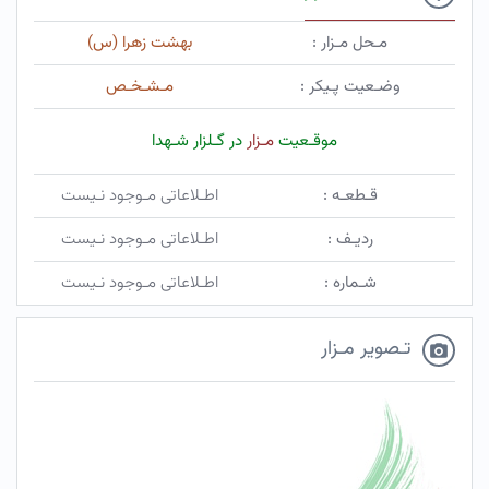
مـحل مـزار :
بهشت زهرا (س)
وضـعیت پـیکر :
مـشـخـص
موقـعیت
مـزار
در گـلزار شـهدا
قـطعـه :
اطـلاعاتی مـوجود نـیست
ردیـف :
اطـلاعاتی مـوجود نـیست
شـماره :
اطـلاعاتی مـوجود نـیست
تـصویر مـزار