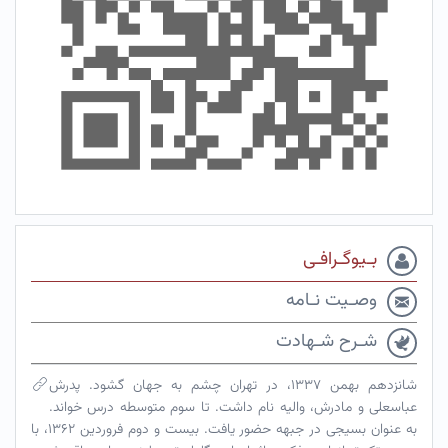
بـیوگـرافـی
وصـیت نـامه
شـرح شـهادت
شانزدهم بهمن ۱۳۳۷، در تهران چشم به جهان گشود. پدرش
عباسعلی و مادرش، والیه نام داشت. تا سوم متوسطه درس خواند.
به عنوان بسیجی در جبهه حضور یافت. بیست و دوم فروردین ۱۳۶۲، با