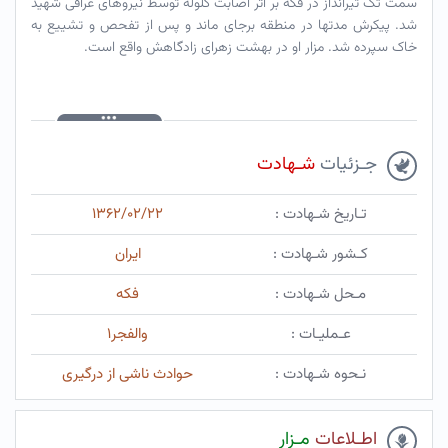
سمت تک تیرانداز در فکه بر اثر اصابت گلوله توسط نیروهای عراقی شهید
شد. پیکرش مدتها در منطقه برجای ماند و پس از تفحص و تشییع به
خاک سپرده شد. مزار او در بهشت زهرای زادگاهش واقع است.
جـزئیات
شـهادت
تـاریخ شـهادت :
۱۳۶۲/۰۲/۲۲
کـشور شـهادت :
ایران
مـحل شـهادت :
فکه
عـملیـات :
والفجر۱
نـحوه شـهادت :
حوادث ناشی از درگیری
اطـلاعات
مـزار