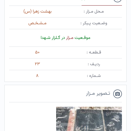
مـحل مـزار :
بهشت زهرا (س)
وضـعیت پـیکر :
مـشـخـص
موقـعیت
مـزار
در گـلزار شـهدا
قـطعـه :
۵۰
ردیـف :
۲۳
شـماره :
۸
تـصویر مـزار