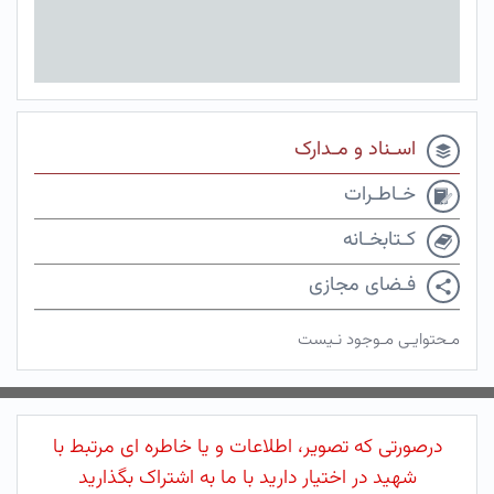
اسـناد و مـدارک
خـاطـرات
کـتابخـانه
فـضای مجازی
مـحتوایـی مـوجود نـیست
درصورتی که تصویر، اطلاعات و یا خاطره ای مرتبط با
شهید در اختیار دارید با ما به اشتراک بگذارید