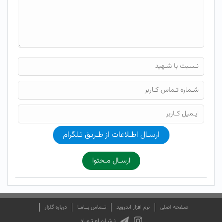
ارسـال اطـلاعات از طـریق تـلگرام
ارسـال مـحتوا
صـفحه اصلی
نرم افزار اندروید
تــماس بــامـا
درباره گلزار
نـشـان اعـتـمـاد