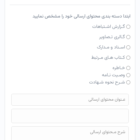
ابتدا دسته بندی محتوای ارسالی خود را مشخص نمایید
گـزارش اشـتباهات
گـالری تـصاویر
اسـناد و مـدارک
کـتاب هـای مـرتبط
خـاطره
وصـیت نـامه
شـرح نحوه شـهادت
فایل محتوای ارسالی