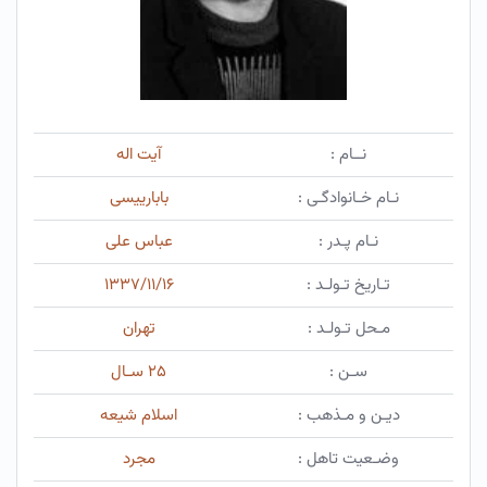
نــام :
آیت اله
نـام خـانوادگـی :
بابارییسی
نـام پـدر :
عباس علی
تـاریخ تـولـد :
۱۳۳۷/۱۱/۱۶
مـحل تـولـد :
تهران
سـن :
۲۵ سـال
دیـن و مـذهب :
اسلام شیعه
وضـعیت تاهل :
مجرد