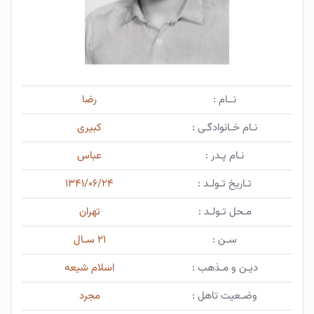
نــام :
رضا
نـام خـانوادگـی :
کبیری
نـام پـدر :
عباس
تـاریخ تـولـد :
۱۳۴۱/۰۶/۲۴
مـحل تـولـد :
تهران
سـن :
۲۱ سـال
دیـن و مـذهب :
اسلام شیعه
وضـعیت تاهل :
مجرد