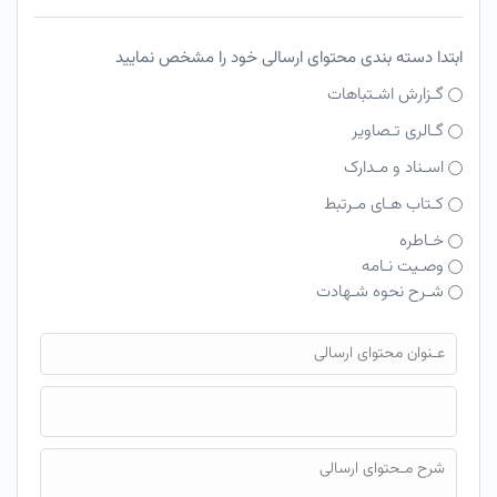
ابتدا دسته بندی محتوای ارسالی خود را مشخص نمایید
گـزارش اشـتباهات
گـالری تـصاویر
اسـناد و مـدارک
کـتاب هـای مـرتبط
خـاطره
وصـیت نـامه
شـرح نحوه شـهادت
فایل محتوای ارسالی