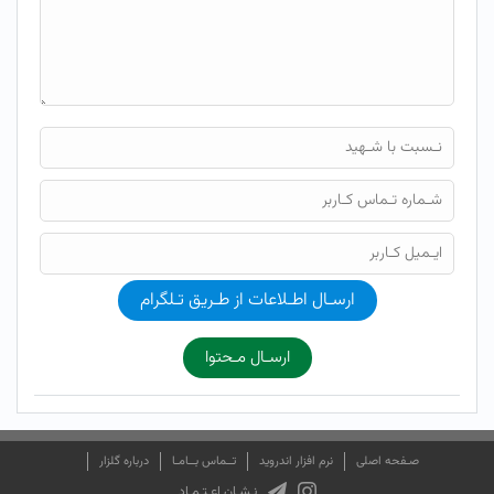
ارسـال اطـلاعات از طـریق تـلگرام
ارسـال مـحتوا
صـفحه اصلی
نرم افزار اندروید
تــماس بــامـا
درباره گلزار
نـشـان اعـتـمـاد