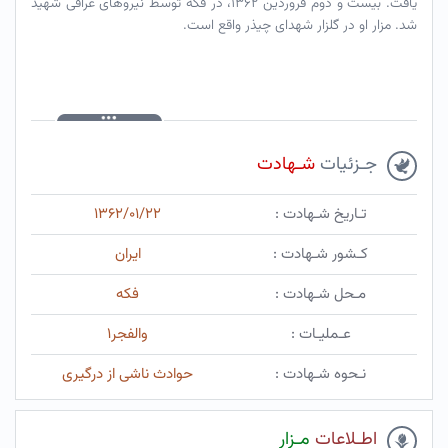
یافت. بیست و دوم فروردین ۱۳۶۲، در فکه توسط نیروهای عراقی شهید
شد. مزار او در گلزار شهدای چیذر واقع است.
جـزئیات
شـهادت
تـاریخ شـهادت :
۱۳۶۲/۰۱/۲۲
کـشور شـهادت :
ایران
مـحل شـهادت :
فکه
عـملیـات :
والفجر۱
نـحوه شـهادت :
حوادث ناشی از درگیری
اطـلاعات
مـزار