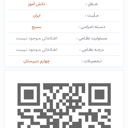
شـغل :
دانش آموز
مـلّیـت :
ایران
دسـته اعـزامـی :
بسیج
مسئولیت نظـامی :
اطـلاعاتی مـوجود نـیست
درجـه نظـامی :
اطـلاعاتی مـوجود نـیست
تـحصیـلات :
چهارم دبیرستان