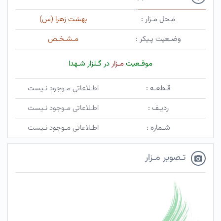
مـحل مـزار :
بهشت زهرا (س)
وضـعیت پـیکر :
مـشـخـص
موقـعیت
مـزار
در گـلزار شـهدا
قـطعـه :
اطـلاعاتی مـوجود نـیست
ردیـف :
اطـلاعاتی مـوجود نـیست
شـماره :
اطـلاعاتی مـوجود نـیست
تـصویر مـزار