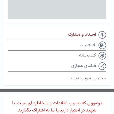
اسـناد و مـدارک
خـاطـرات
کـتابخـانه
فـضای مجازی
مـحتوایـی مـوجود نـیست
درصورتی که تصویر، اطلاعات و یا خاطره ای مرتبط با
شهید در اختیار دارید با ما به اشتراک بگذارید