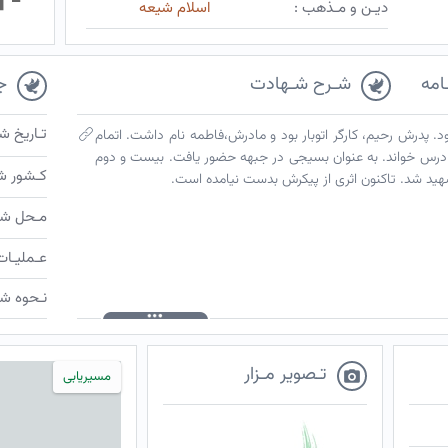
دیـن و مـذهب :
اسلام شیعه
امه
شـرح شـهادت
ج
تـاریخ ش
جهان گشود. پدرش رحیم، کارگر اتوبار بود و مادرش،فاطمه نام داشت. اتمام
درس خواند. به عنوان بسیجی در جبهه حضور یافت. بیست و دوم
کـشور ش
مـحل شـ
عـملیـات
نـحوه شـ
تـصویر مـزار
مسیریابی