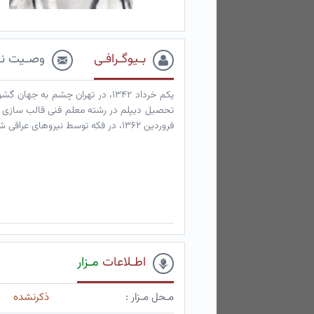
بـیوگـرافـی
وصـیت نـ
یکم خرداد ۱۳۴۲، در تهران چشم به 
تحصیل دیپلم در رشته معلم فنی قالب سازی 
فروردین ۱۳۶۲، در فکه توسط نیروهای عراقی شهید شد. تاکنون اثری از پیکرش بدست نیامده است.
اطـلاعات
مـزار
مـحل مـزار :
ذکرنشده