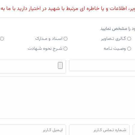
، اطلاعات و یا خاطره ای مرتبط با شهید در اختیار دارید با ما به
ود را مشخص نمایید
گـالری تـصاویر
اسـناد و مـدارک
وصـیت نـامه
شـرح نحوه شـهادت
فایل محتوای ارسالی