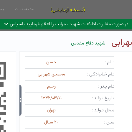
(نـسخـه آزمـایشـی)
صفحه نخست
جست
در صورت مغایرت اطلاعات شهید ، مراتب را اعلام فرمایید باسپاس
رابی
شهید دفاع مقدس
نــام :
حسن
نـام خـانوادگـی :
محمدی شهرابی
نـام پـدر :
رحیم
تـاریخ تـولـد :
۱۳۴۲/۰۳/۰۱
مـحل تـولـد :
تهران
سـن :
۲۰ سـال