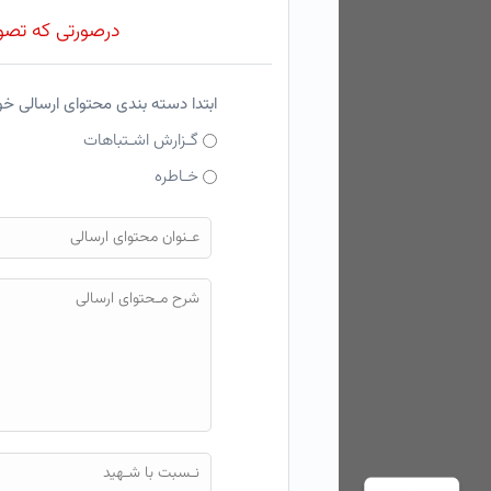
درصورتی که تصویر
ابتدا دسته بندی محتوای ارسالی خ
گـزارش اشـتباهات
خـاطره