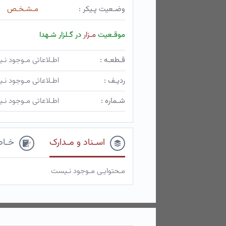
وضـعیت پـیکر :
مـشـخـص
موقـعیت
مـزار
در گـلزار شـهدا
قـطعـه :
اطـلاعاتی مـوجود ن
ردیـف :
اطـلاعاتی مـوجود ن
شـماره :
اطـلاعاتی مـوجود ن
اسـناد و مـدارک
خـاط
مـحتوایـی مـوجود نـیست