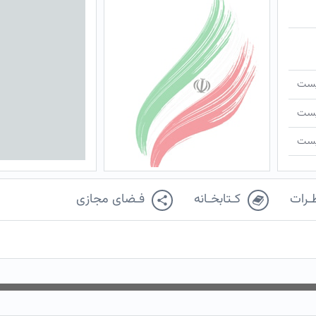
ـیست
ـیست
ـیست
ـرات
کـتابخـانه
فـضای مجازی