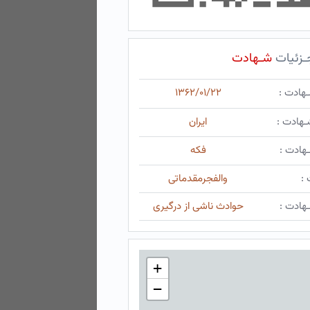
ـزئیات
شـهادت
ـهادت :
۱۳۶۲/۰۱/۲۲
ـهادت :
ایران
هادت :
فکه
 :
والفجرمقدماتی
هادت :
حوادث ناشی از درگیری
+
−