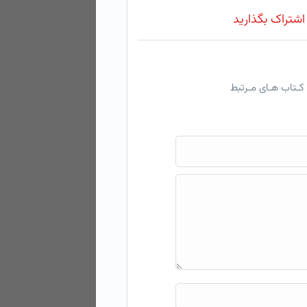
 اشتراک بگذارید
کـتاب هـای مـرتبط