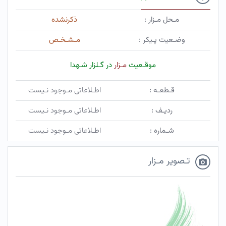
مـحل مـزار :
ذکرنشده
وضـعیت پـیکر :
مـشـخـص
موقـعیت
مـزار
در گـلزار شـهدا
قـطعـه :
اطـلاعاتی مـوجود نـیست
ردیـف :
اطـلاعاتی مـوجود نـیست
شـماره :
اطـلاعاتی مـوجود نـیست
تـصویر مـزار