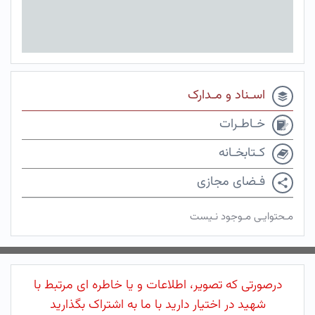
اسـناد و مـدارک
خـاطـرات
کـتابخـانه
فـضای مجازی
مـحتوایـی مـوجود نـیست
درصورتی که تصویر، اطلاعات و یا خاطره ای مرتبط با
شهید در اختیار دارید با ما به اشتراک بگذارید