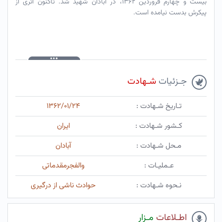
بیست و چهارم فروردین ۱۳۶۲، در آبادان شهید شد. تاکنون اثری از
پیکرش بدست نیامده است.
جـزئیات
شـهادت
تـاریخ شـهادت :
۱۳۶۲/۰۱/۲۴
کـشور شـهادت :
ایران
مـحل شـهادت :
آبادان
عـملیـات :
والفجرمقدماتی
نـحوه شـهادت :
حوادث ناشی از درگیری
اطـلاعات
مـزار