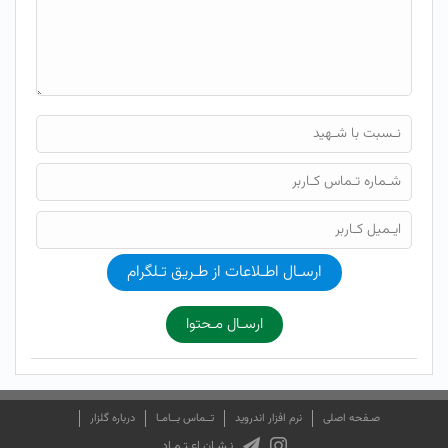
ارسـال اطـلاعات از طـریق تـلگرام
ارسـال مـحتوا
صـفحه اصلی
نرم افزار اندروید
تــماس بــامـا
درباره گلزار
نـشـان اعـتـمـاد