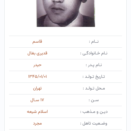
نــام :
قاسم
نـام خـانوادگـی :
قدیری بغال
نـام پـدر :
حیدر
تـاریخ تـولـد :
۱۳۴۵/۰۱/۰۱
مـحل تـولـد :
تهران
سـن :
۱۷ سـال
دیـن و مـذهب :
اسلام شیعه
وضـعیت تاهل :
مجرد