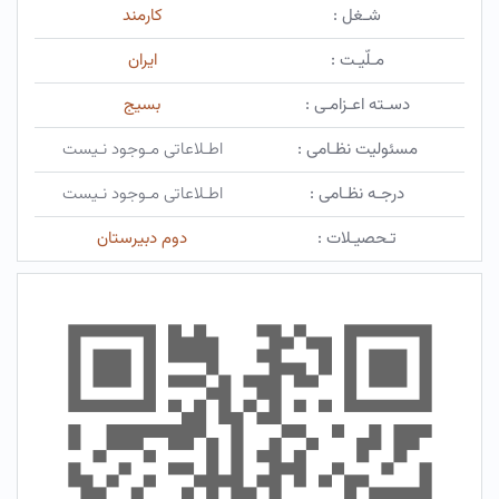
شـغل :
کارمند
مـلّیـت :
ایران
دسـته اعـزامـی :
بسیج
مسئولیت نظـامی :
اطـلاعاتی مـوجود نـیست
درجـه نظـامی :
اطـلاعاتی مـوجود نـیست
تـحصیـلات :
دوم دبیرستان