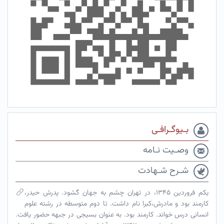
بـیوگـرافـی
وصـیت نـامه
شـرح شـهادت
یکم فروردین ۱۳۴۵، در تهران چشم به جهان گشود. پدرش حیدر،
کارمند بود و مادرش،کبرا نام داشت. تا دوم متوسطه در رشته علوم
انسانی درس خواند. کارمند بود. به عنوان بسیجی در جبهه حضور یافت.