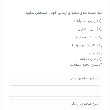
ابتدا دسته بندی محتوای ارسالی خود را مشخص نمایید
گـزارش اشـتباهات
گـالری تـصاویر
اسـناد و مـدارک
کـتاب هـای مـرتبط
خـاطره
وصـیت نـامه
شـرح نحوه شـهادت
فایل محتوای ارسالی