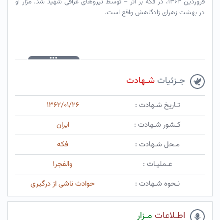
فروردین ۱۳۶۲، در فکه بر اثر – توسط نیروهای عراقی شهید شد. مزار او
در بهشت زهرای زادگاهش واقع است.
جـزئیات
شـهادت
تـاریخ شـهادت :
۱۳۶۲/۰۱/۲۶
کـشور شـهادت :
ایران
مـحل شـهادت :
فکه
عـملیـات :
والفجر۱
نـحوه شـهادت :
حوادث ناشی از درگیری
اطـلاعات
مـزار