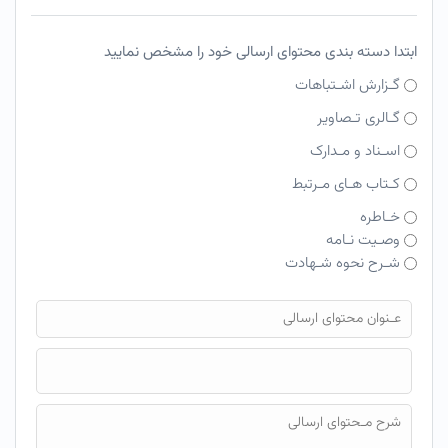
ابتدا دسته بندی محتوای ارسالی خود را مشخص نمایید
گـزارش اشـتباهات
گـالری تـصاویر
اسـناد و مـدارک
کـتاب هـای مـرتبط
خـاطره
وصـیت نـامه
شـرح نحوه شـهادت
فایل محتوای ارسالی