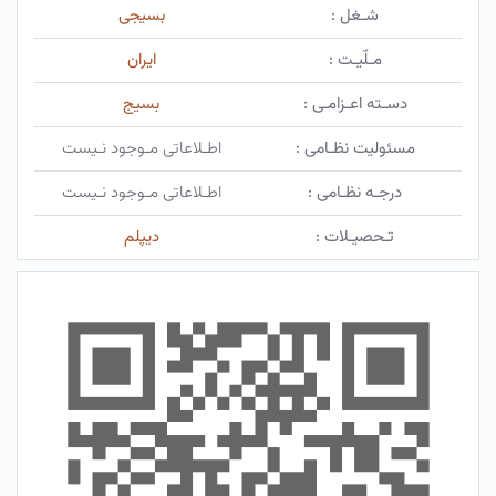
شـغل :
بسیجی
مـلّیـت :
ایران
دسـته اعـزامـی :
بسیج
مسئولیت نظـامی :
اطـلاعاتی مـوجود نـیست
درجـه نظـامی :
اطـلاعاتی مـوجود نـیست
تـحصیـلات :
دیپلم