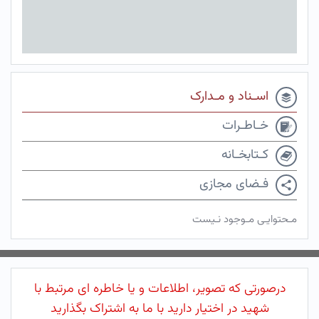
اسـناد و مـدارک
خـاطـرات
کـتابخـانه
فـضای مجازی
مـحتوایـی مـوجود نـیست
درصورتی که تصویر، اطلاعات و یا خاطره ای مرتبط با
شهید در اختیار دارید با ما به اشتراک بگذارید