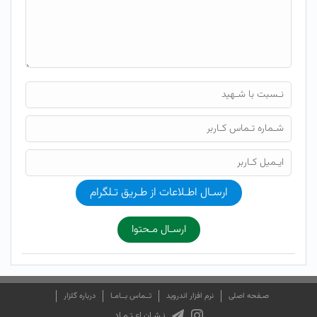
ارسـال اطـلاعات از طـریق تـلگرام
ارسـال مـحتوا
صـفحه اصلی
نرم افزار اندروید
تــماس بــامـا
درباره گلزار
نـشـان اعـتـمـاد