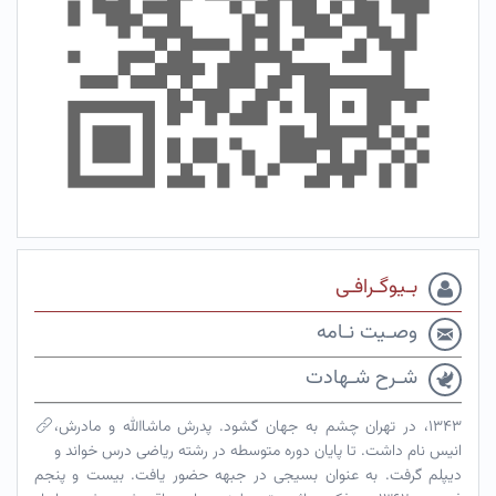
بـیوگـرافـی
وصـیت نـامه
شـرح شـهادت
۱۳۴۳، در تهران چشم به جهان گشود. پدرش ماشاالله و مادرش،
انیس نام داشت. تا پایان دوره متوسطه در رشته ریاضی درس خواند و
دیپلم گرفت. به عنوان بسیجی در جبهه حضور یافت. بیست و پنجم