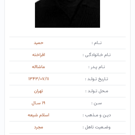
نــام :
حمید
نـام خـانوادگـی :
افراخته
نـام پـدر :
ماشااله
تـاریخ تـولـد :
۱۳۴۳/۰۷/۱۱
مـحل تـولـد :
تهران
سـن :
۱۹ سـال
دیـن و مـذهب :
اسلام شیعه
وضـعیت تاهل :
مجرد