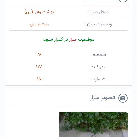
مـحل مـزار :
بهشت زهرا (س)
وضـعیت پـیکر :
مـشـخـص
موقـعیت
مـزار
در گـلزار شـهدا
قـطعـه :
۲۸
ردیـف :
۱۰۷
شـماره :
۱۵
تـصویر مـزار