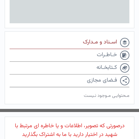
اسـناد و مـدارک
خـاطـرات
کـتابخـانه
فـضای مجازی
مـحتوایـی مـوجود نـیست
درصورتی که تصویر، اطلاعات و یا خاطره ای مرتبط با
شهید در اختیار دارید با ما به اشتراک بگذارید