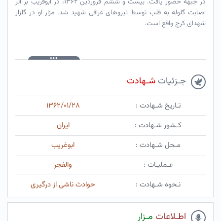
در جبهه حضور یافت. بیست و ششم فروردین ۱۳۶۲، در ابوقریب بر اثر
اصابت گلوله به قلب توسط نیروهای عراقی شهید شد. مزار او در گلزار
شهدای کرج واقع است.
جـزئیات
شـهادت
تـاریخ شـهادت :
۱۳۶۲/۰۱/۲۸
کـشور شـهادت :
ایران
مـحل شـهادت :
ابوغریب
عـملیـات :
والفجر
نـحوه شـهادت :
حوادث ناشی از درگیری
اطـلاعات
مـزار