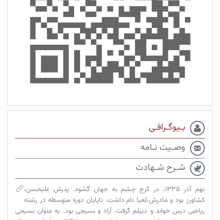
بـیوگـرافـی
وصـیت نـامه
شـرح شـهادت
نهم آذر ۱۳۳۵، در کرج چشم به جهان گشود. پدرش علیحسن،
کشاورز بود و مادرش،لعیا نام داشت. تاپایان دوره متوسطه در رشته
ریاضی درس خواند و دیپلم گرفت. آزاد و بسیجی بود. به عنوان بسیجی