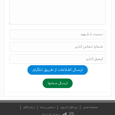
ارسـال اطـلاعات از طـریق تـلگرام
ارسـال مـحتوا
صـفحه اصلی
نرم افزار اندروید
تــماس بــامـا
درباره گلزار
نـشـان اعـتـمـاد