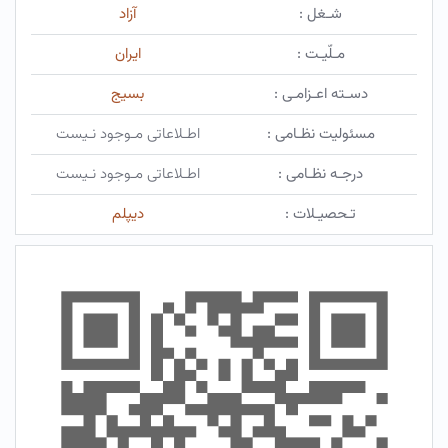
شـغل :
آزاد
مـلّیـت :
ایران
دسـته اعـزامـی :
بسیج
مسئولیت نظـامی :
اطـلاعاتی مـوجود نـیست
درجـه نظـامی :
اطـلاعاتی مـوجود نـیست
تـحصیـلات :
دیپلم