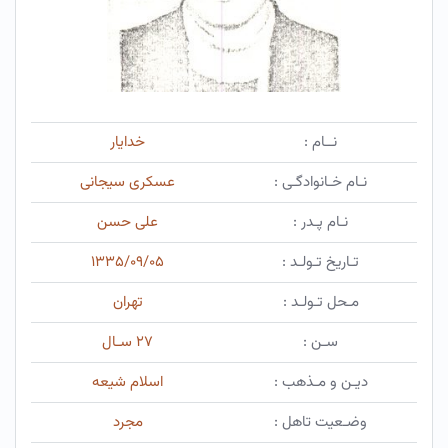
نــام :
خدایار
نـام خـانوادگـی :
عسکری سیجانی
نـام پـدر :
علی حسن
تـاریخ تـولـد :
۱۳۳۵/۰۹/۰۵
مـحل تـولـد :
تهران
سـن :
۲۷ سـال
دیـن و مـذهب :
اسلام شیعه
وضـعیت تاهل :
مجرد