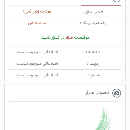
مـحل مـزار :
بهشت زهرا (س)
وضـعیت پـیکر :
مـشـخـص
موقـعیت
مـزار
در گـلزار شـهدا
قـطعـه :
اطـلاعاتی مـوجود نـیست
ردیـف :
اطـلاعاتی مـوجود نـیست
شـماره :
اطـلاعاتی مـوجود نـیست
تـصویر مـزار