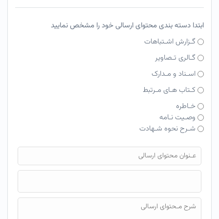
ابتدا دسته بندی محتوای ارسالی خود را مشخص نمایید
گـزارش اشـتباهات
گـالری تـصاویر
اسـناد و مـدارک
کـتاب هـای مـرتبط
خـاطره
وصـیت نـامه
شـرح نحوه شـهادت
فایل محتوای ارسالی