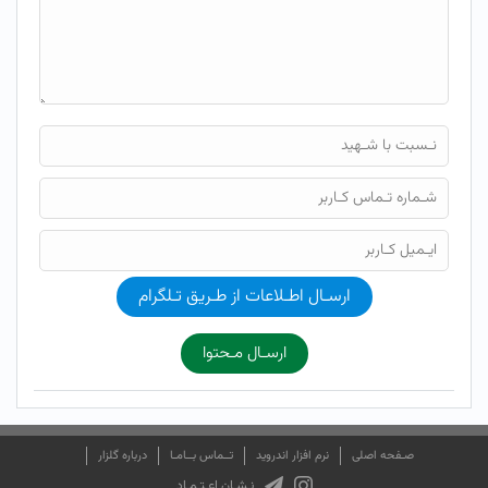
ارسـال اطـلاعات از طـریق تـلگرام
ارسـال مـحتوا
صـفحه اصلی
نرم افزار اندروید
تــماس بــامـا
درباره گلزار
نـشـان اعـتـمـاد