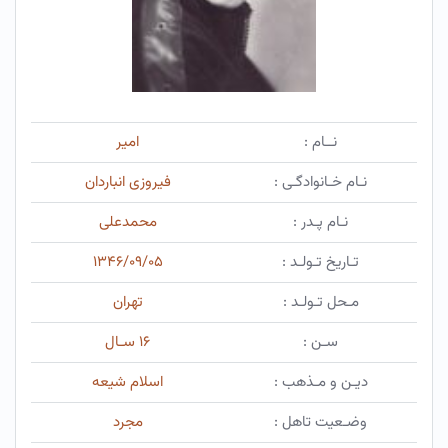
نــام :
امیر
نـام خـانوادگـی :
فیروزی انباردان
نـام پـدر :
محمدعلی
تـاریخ تـولـد :
۱۳۴۶/۰۹/۰۵
مـحل تـولـد :
تهران
سـن :
۱۶ سـال
دیـن و مـذهب :
اسلام شیعه
وضـعیت تاهل :
مجرد