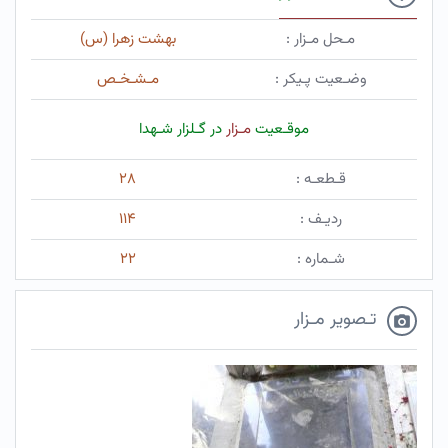
مـحل مـزار :
بهشت زهرا (س)
وضـعیت پـیکر :
مـشـخـص
موقـعیت
مـزار
در گـلزار شـهدا
قـطعـه :
۲۸
ردیـف :
۱۱۴
شـماره :
۲۲
تـصویر مـزار