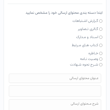
ابتدا دسته بندی محتوای ارسالی خود را مشخص نمایید
گـزارش اشـتباهات
گـالری تـصاویر
اسـناد و مـدارک
کـتاب هـای مـرتبط
خـاطره
وصـیت نـامه
شـرح نحوه شـهادت
فایل محتوای ارسالی