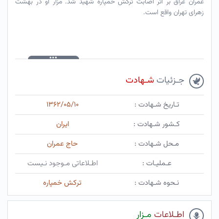
عمران عراق بر اثر اصابت ترکش خمپاره شهید شد. مزار او در بهشت
زهرای تهران واقع است.
جـزئیات
شـهادت
تـاریخ شـهادت :
۱۳۶۲/۰۵/۱۰
کـشور شـهادت :
ایران
مـحل شـهادت :
حاج عمران
عـملیـات :
اطـلاعاتی مـوجود نـیست
نـحوه شـهادت :
ترکش خمپاره
اطـلاعات
مـزار