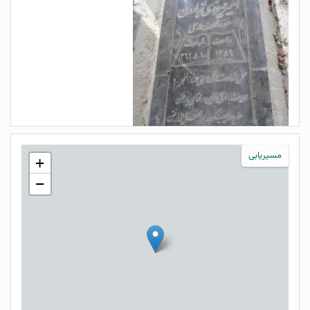
مسیریابی
+
−