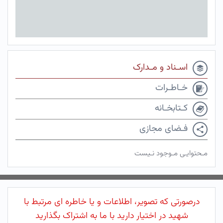
اسـناد و مـدارک
خـاطـرات
کـتابخـانه
فـضای مجازی
مـحتوایـی مـوجود نـیست
درصورتی که تصویر، اطلاعات و یا خاطره ای مرتبط با
شهید در اختیار دارید با ما به اشتراک بگذارید