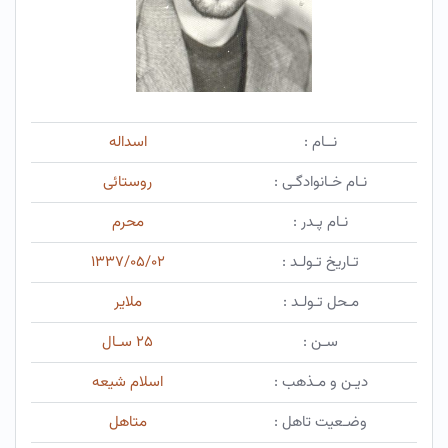
نــام :
اسداله
نـام خـانوادگـی :
روستائی
نـام پـدر :
محرم
تـاریخ تـولـد :
۱۳۳۷/۰۵/۰۲
مـحل تـولـد :
ملایر
سـن :
۲۵ سـال
دیـن و مـذهب :
اسلام شیعه
وضـعیت تاهل :
متاهل