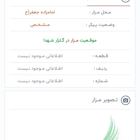
مـحل مـزار :
امامزاده جعفر(ع
وضـعیت پـیکر :
مـشـخـص
موقـعیت
مـزار
در گـلزار شـهدا
قـطعـه :
اطـلاعاتی مـوجود نـیست
ردیـف :
اطـلاعاتی مـوجود نـیست
شـماره :
اطـلاعاتی مـوجود نـیست
تـصویر مـزار