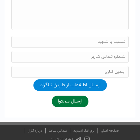
ارسـال اطـلاعات از طـریق تـلگرام
ارسـال مـحتوا
صـفحه اصلی
نرم افزار اندروید
تــماس بــامـا
درباره گلزار
نـشـان اعـتـمـاد