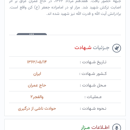
جبهه حضور یافت. هفدهم مرداد ۱۳۶۲، در حاج عمران عراق بر اثر
اصابت ترکش شهید شد. مزار او در امامزاده جعفر (ع) کن واقع است.
برادرانش آیت الله و قدرت الله نیز شهید شده اند.
جـزئیات
شـهادت
تـاریخ شـهادت :
۱۳۶۲/۰۵/۱۴
کـشور شـهادت :
ایران
مـحل شـهادت :
حاج عمران
عـملیـات :
والفجر۲
نـحوه شـهادت :
حوادث ناشی از درگیری
اطـلاعات
مـزار