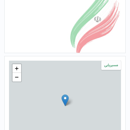
مسیریابی
+
−