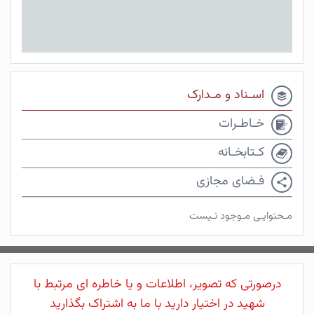
اسـناد و مـدارک
خـاطـرات
کـتابخـانه
فـضای مجازی
مـحتوایـی مـوجود نـیست
درصورتی که تصویر، اطلاعات و یا خاطره ای مرتبط با
شهید در اختیار دارید با ما به اشتراک بگذارید