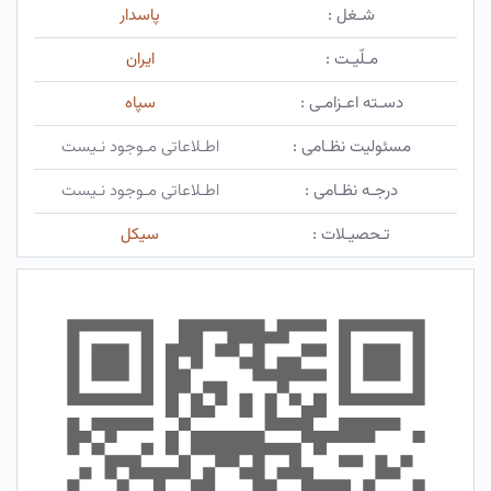
شـغل :
پاسدار
مـلّیـت :
ایران
دسـته اعـزامـی :
سپاه
مسئولیت نظـامی :
اطـلاعاتی مـوجود نـیست
درجـه نظـامی :
اطـلاعاتی مـوجود نـیست
تـحصیـلات :
سیکل