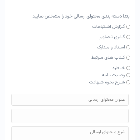
ابتدا دسته بندی محتوای ارسالی خود را مشخص نمایید
گـزارش اشـتباهات
گـالری تـصاویر
اسـناد و مـدارک
کـتاب هـای مـرتبط
خـاطره
وصـیت نـامه
شـرح نحوه شـهادت
فایل محتوای ارسالی