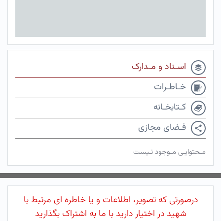
اسـناد و مـدارک
خـاطـرات
کـتابخـانه
فـضای مجازی
مـحتوایـی مـوجود نـیست
درصورتی که تصویر، اطلاعات و یا خاطره ای مرتبط با
شهید در اختیار دارید با ما به اشتراک بگذارید