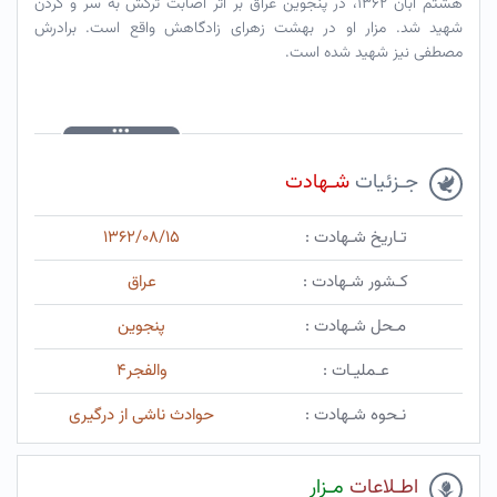
هشتم آبان ۱۳۶۲، در پنجوین عراق بر اثر اصابت ترکش به سر و گردن
شهید شد. مزار او در بهشت زهرای زادگاهش واقع است. برادرش
مصطفی نیز شهید شده است.
جـزئیات
شـهادت
تـاریخ شـهادت :
۱۳۶۲/۰۸/۱۵
کـشور شـهادت :
عراق
مـحل شـهادت :
پنجوین
عـملیـات :
والفجر۴
نـحوه شـهادت :
حوادث ناشی از درگیری
اطـلاعات
مـزار