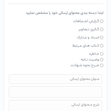
ابتدا دسته بندی محتوای ارسالی خود را مشخص نمایید
گـزارش اشـتباهات
گـالری تـصاویر
اسـناد و مـدارک
کـتاب هـای مـرتبط
خـاطره
وصـیت نـامه
شـرح نحوه شـهادت
فایل محتوای ارسالی