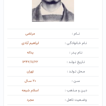
نــام :
مرتضی
نـام خـانوادگـی :
ابراهیم آبادی
نـام پـدر :
یداله
تـاریخ تـولـد :
۱۳۴۲/۱۱/۲۲
مـحل تـولـد :
تهران
سـن :
۲۰ سـال
دیـن و مـذهب :
اسلام شیعه
وضـعیت تاهل :
مجرد