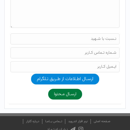
ارسـال اطـلاعات از طـریق تـلگرام
ارسـال مـحتوا
صـفحه اصلی
نرم افزار اندروید
تــماس بــامـا
درباره گلزار
نـشـان اعـتـمـاد