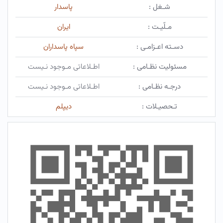
شـغل :
پاسدار
مـلّیـت :
ایران
دسـته اعـزامـی :
سپاه پاسداران
مسئولیت نظـامی :
اطـلاعاتی مـوجود نـیست
درجـه نظـامی :
اطـلاعاتی مـوجود نـیست
تـحصیـلات :
دیپلم