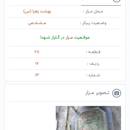
مـحل مـزار :
بهشت زهرا (س)
وضـعیت پـیکر :
مـشـخـص
موقـعیت
مـزار
در گـلزار شـهدا
قـطعـه :
۲۸
ردیـف :
۱۷
شـماره :
۱۳
تـصویر مـزار