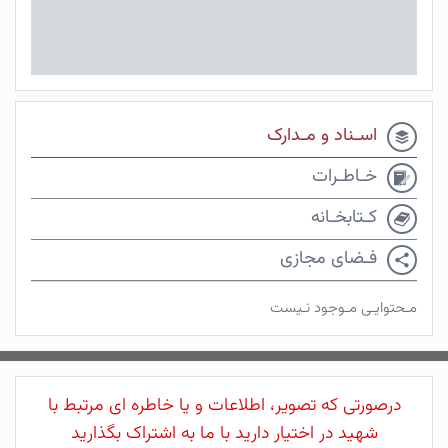
اسـناد و مـدارک
خـاطـرات
کـتابخـانه
فـضای مجازی
مـحتوایـی مـوجود نـیست
درصورتی که تصویر، اطلاعات و یا خاطره ای مرتبط با
شهید در اختیار دارید با ما به اشتراک بگذارید