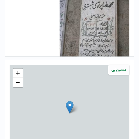
مسیریابی
+
−