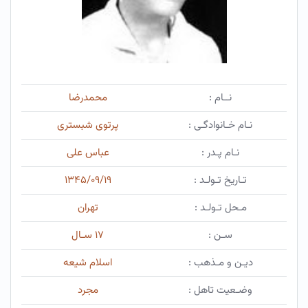
نــام :
محمدرضا
نـام خـانوادگـی :
پرتوی شبستری
نـام پـدر :
عباس علی
تـاریخ تـولـد :
۱۳۴۵/۰۹/۱۹
مـحل تـولـد :
تهران
سـن :
۱۷ سـال
دیـن و مـذهب :
اسلام شیعه
وضـعیت تاهل :
مجرد