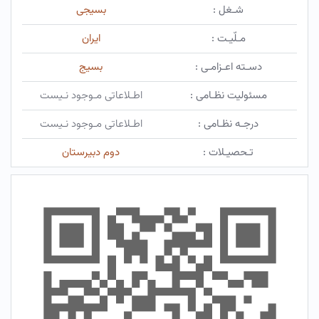
شـغل :
بسیجی
مـلّیـت :
ایران
دسـته اعـزامـی :
بسیج
مسئولیت نظـامی :
اطـلاعاتی مـوجود نـیست
درجـه نظـامی :
اطـلاعاتی مـوجود نـیست
تـحصیـلات :
دوم دبیرستان