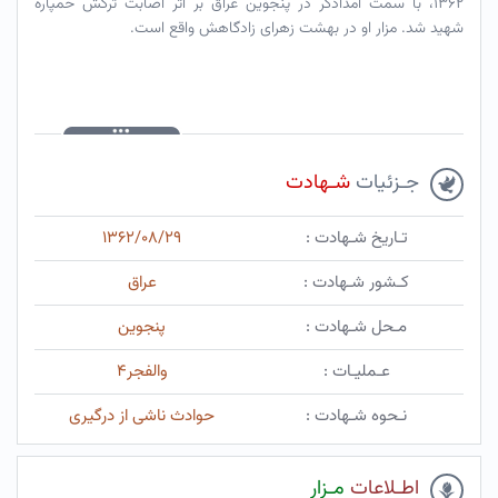
۱۳۶۲، با سمت امدادگر در پنجوین عراق بر اثر اصابت ترکش خمپاره
شهید شد. مزار او در بهشت زهرای زادگاهش واقع است.
جـزئیات
شـهادت
تـاریخ شـهادت :
۱۳۶۲/۰۸/۲۹
کـشور شـهادت :
عراق
مـحل شـهادت :
پنجوین
عـملیـات :
والفجر۴
نـحوه شـهادت :
حوادث ناشی از درگیری
اطـلاعات
مـزار