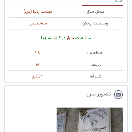
مـحل مـزار :
بهشت زهرا (س)
وضـعیت پـیکر :
مـشـخـص
موقـعیت
مـزار
در گـلزار شـهدا
قـطعـه :
۲۸
ردیـف :
۱۸
شـماره :
۲مکرر
تـصویر مـزار