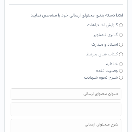
ابتدا دسته بندی محتوای ارسالی خود را مشخص نمایید
گـزارش اشـتباهات
گـالری تـصاویر
اسـناد و مـدارک
کـتاب هـای مـرتبط
خـاطره
وصـیت نـامه
شـرح نحوه شـهادت
فایل محتوای ارسالی