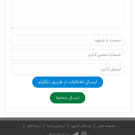
ارسـال اطـلاعات از طـریق تـلگرام
ارسـال مـحتوا
صـفحه اصلی
نرم افزار اندروید
تــماس بــامـا
درباره گلزار
نـشـان اعـتـمـاد