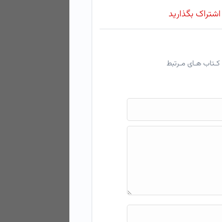
 اشتراک بگذارید
کـتاب هـای مـرتبط