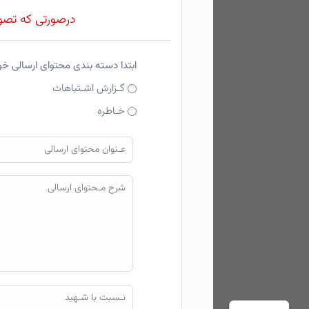
درصورتی که تصویر
ابتدا دسته بندی محتوای ارسالی خ
گـزارش اشـتباهات
خـاطره