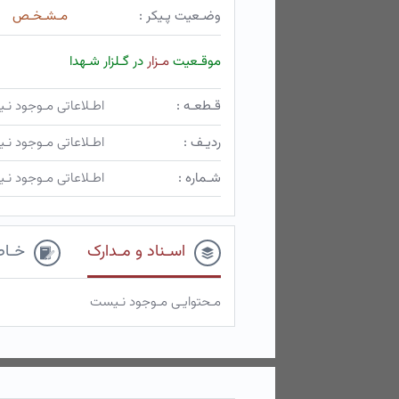
وضـعیت پـیکر :
مـشـخـص
موقـعیت
مـزار
در گـلزار شـهدا
قـطعـه :
اطـلاعاتی مـوجود ن
ردیـف :
اطـلاعاتی مـوجود ن
شـماره :
اطـلاعاتی مـوجود ن
اسـناد و مـدارک
خـاط
مـحتوایـی مـوجود نـیست