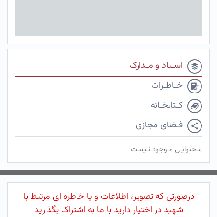
اسـناد و مـدارک
خـاطـرات
کـتابخـانه
فـضای مجازی
مـحتوایـی مـوجود نـیست
درصورتی که تصویر، اطلاعات و یا خاطره ای مرتبط با
شهید در اختیار دارید با ما به اشتراک بگذارید