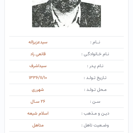
نــام :
سیدعزیزاله
نـام خـانوادگـی :
قانعی راد
نـام پـدر :
سیداشرف
تـاریخ تـولـد :
۱۳۳۶/۱۱/۱۰
مـحل تـولـد :
شهرری
سـن :
۲۶ سـال
دیـن و مـذهب :
اسلام شیعه
وضـعیت تاهل :
متاهل