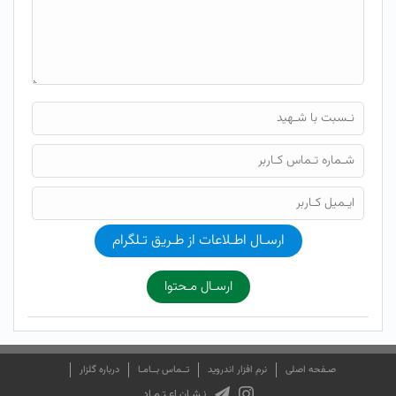
ارسـال اطـلاعات از طـریق تـلگرام
ارسـال مـحتوا
صـفحه اصلی
نرم افزار اندروید
تــماس بــامـا
درباره گلزار
نـشـان اعـتـمـاد