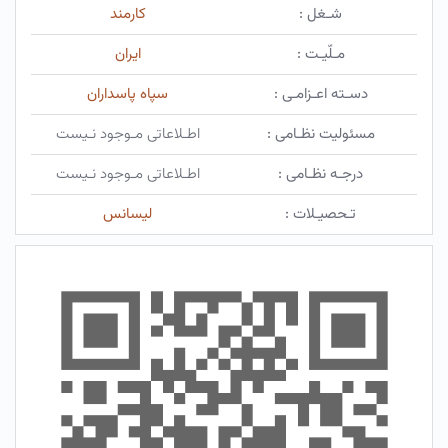
شـغل :
کارمند
مـلّیـت :
ایران
دسـته اعـزامـی :
سپاه پاسداران
مسئولیت نظـامی :
اطـلاعاتی مـوجود نـیست
درجـه نظـامی :
اطـلاعاتی مـوجود نـیست
تـحصیـلات :
لیسانس