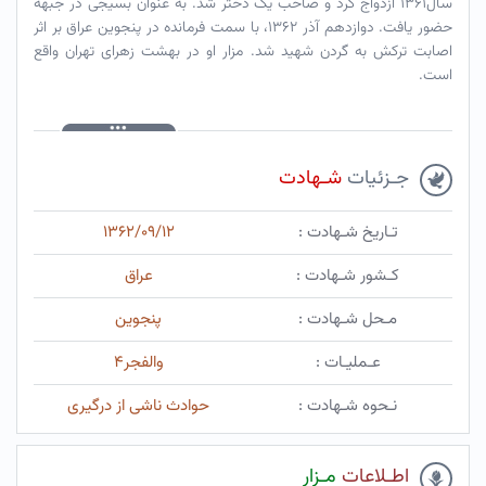
سال۱۳۶۱ ازدواج کرد و صاحب یک دختر شد. به عنوان بسیجی در جبهه
حضور یافت. دوازدهم آذر ۱۳۶۲، با سمت فرمانده در پنجوین عراق بر اثر
اصابت ترکش به گردن شهید شد. مزار او در بهشت زهرای تهران واقع
است.
جـزئیات
شـهادت
تـاریخ شـهادت :
۱۳۶۲/۰۹/۱۲
کـشور شـهادت :
عراق
مـحل شـهادت :
پنجوین
عـملیـات :
والفجر۴
نـحوه شـهادت :
حوادث ناشی از درگیری
اطـلاعات
مـزار