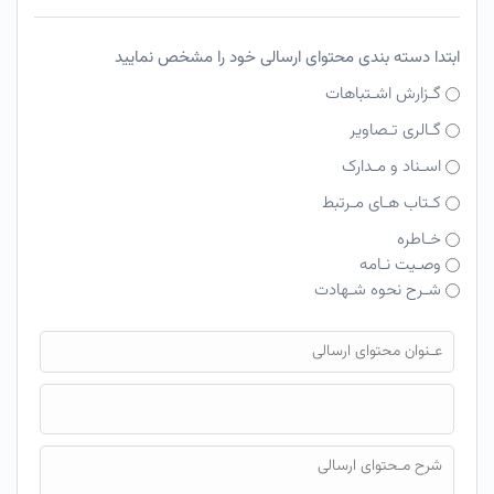
ابتدا دسته بندی محتوای ارسالی خود را مشخص نمایید
گـزارش اشـتباهات
گـالری تـصاویر
اسـناد و مـدارک
کـتاب هـای مـرتبط
خـاطره
وصـیت نـامه
شـرح نحوه شـهادت
فایل محتوای ارسالی