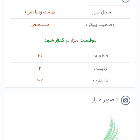
مـحل مـزار :
بهشت زهرا (س)
وضـعیت پـیکر :
مـشـخـص
موقـعیت
مـزار
در گـلزار شـهدا
قـطعـه :
۲۰
ردیـف :
۲
شـماره :
۳۲
تـصویر مـزار