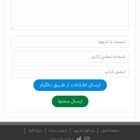
ارسـال اطـلاعات از طـریق تـلگرام
ارسـال مـحتوا
صـفحه اصلی
نرم افزار اندروید
تــماس بــامـا
درباره گلزار
نـشـان اعـتـمـاد