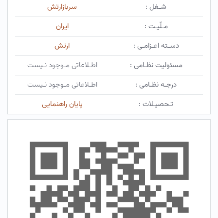
شـغل :
سربازارتش
مـلّیـت :
ایران
دسـته اعـزامـی :
ارتش
مسئولیت نظـامی :
اطـلاعاتی مـوجود نـیست
درجـه نظـامی :
اطـلاعاتی مـوجود نـیست
تـحصیـلات :
پایان راهنمایی