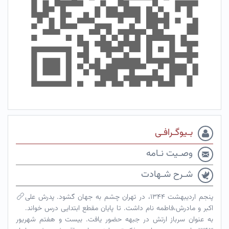
بـیوگـرافـی
وصـیت نـامه
شـرح شـهادت
پنجم اردیبهشت ۱۳۴۴، در تهران چشم به جهان گشود. پدرش علی
اکبر و مادرش،فاطمه نام داشت. تا پایان مقطع ابتدایی درس خواند.
به عنوان سرباز ارتش در جبهه حضور یافت. بیست و هفتم شهریور