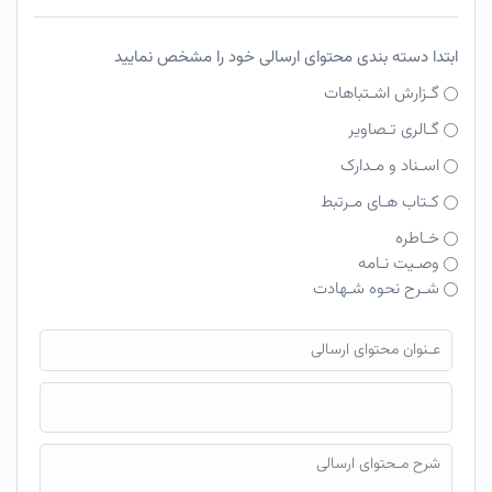
ابتدا دسته بندی محتوای ارسالی خود را مشخص نمایید
گـزارش اشـتباهات
گـالری تـصاویر
اسـناد و مـدارک
کـتاب هـای مـرتبط
خـاطره
وصـیت نـامه
شـرح نحوه شـهادت
فایل محتوای ارسالی