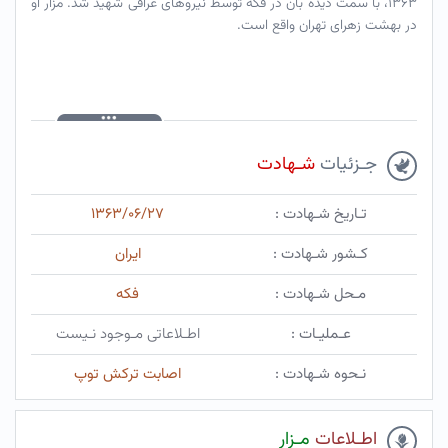
۱۳۶۳، با سمت دیده بان در فکه توسط نیروهای عراقی شهید شد. مزار او
در بهشت زهرای تهران واقع است.
جـزئیات
شـهادت
تـاریخ شـهادت :
۱۳۶۳/۰۶/۲۷
کـشور شـهادت :
ایران
مـحل شـهادت :
فکه
عـملیـات :
اطـلاعاتی مـوجود نـیست
نـحوه شـهادت :
اصابت ترکش توپ
اطـلاعات
مـزار