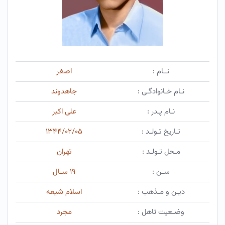
نــام :
اصغر
نـام خـانوادگـی :
جاهدوند
نـام پـدر :
علی اکبر
تـاریخ تـولـد :
۱۳۴۴/۰۲/۰۵
مـحل تـولـد :
تهران
سـن :
۱۹ سـال
دیـن و مـذهب :
اسلام شیعه
وضـعیت تاهل :
مجرد