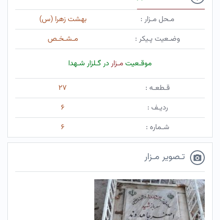
مـحل مـزار :
بهشت زهرا (س)
وضـعیت پـیکر :
مـشـخـص
موقـعیت
مـزار
در گـلزار شـهدا
قـطعـه :
۲۷
ردیـف :
۶
شـماره :
۶
تـصویر مـزار