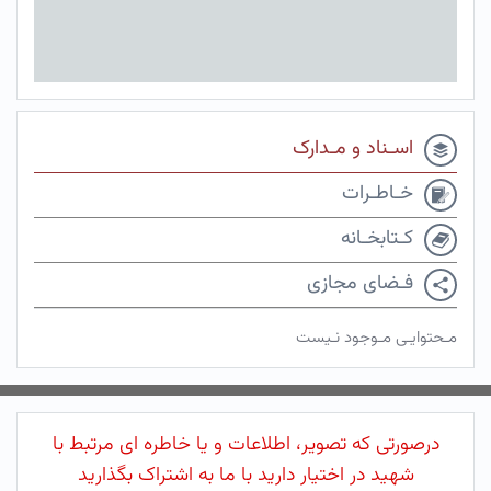
اسـناد و مـدارک
خـاطـرات
کـتابخـانه
فـضای مجازی
مـحتوایـی مـوجود نـیست
درصورتی که تصویر، اطلاعات و یا خاطره ای مرتبط با
شهید در اختیار دارید با ما به اشتراک بگذارید