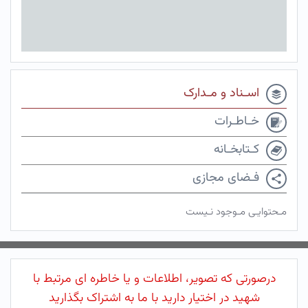
اسـناد و مـدارک
خـاطـرات
کـتابخـانه
فـضای مجازی
مـحتوایـی مـوجود نـیست
درصورتی که تصویر، اطلاعات و یا خاطره ای مرتبط با
شهید در اختیار دارید با ما به اشتراک بگذارید