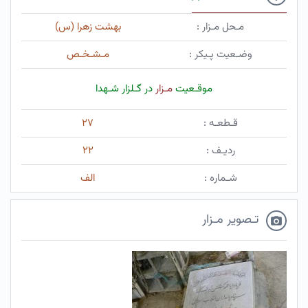
مـحل مـزار :
بهشت زهرا (س)
وضـعیت پـیکر :
مـشـخـص
موقـعیت
مـزار
در گـلزار شـهدا
قـطعـه :
۲۷
ردیـف :
۲۲
شـماره :
الف
تـصویر مـزار