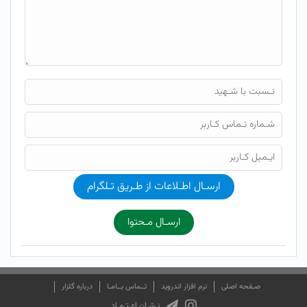
ارسـال اطـلاعات از طـریق تـلگرام
ارسـال مـحتوا
صـفحه اصلی
نرم افزار اندروید
تــماس بــامـا
درباره گلزار
نـشـان اعـتـمـاد