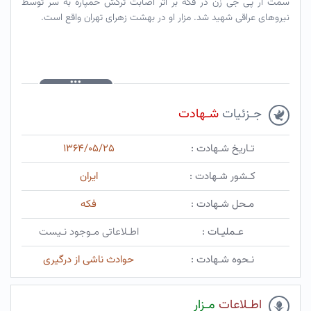
سمت آر پی جی زن در فکه بر اثر اصابت ترکش خمپاره به سر توسط
نیروهای عراقی شهید شد. مزار او در بهشت زهرای تهران واقع است.
جـزئیات
شـهادت
تـاریخ شـهادت :
۱۳۶۴/۰۵/۲۵
کـشور شـهادت :
ایران
مـحل شـهادت :
فکه
عـملیـات :
اطـلاعاتی مـوجود نـیست
نـحوه شـهادت :
حوادث ناشی از درگیری
اطـلاعات
مـزار