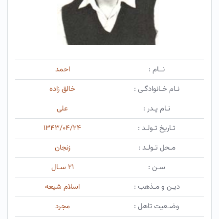
نــام :
احمد
نـام خـانوادگـی :
خالق زاده
نـام پـدر :
علی
تـاریخ تـولـد :
۱۳۴۳/۰۴/۲۴
مـحل تـولـد :
زنجان
سـن :
۲۱ سـال
دیـن و مـذهب :
اسلام شیعه
وضـعیت تاهل :
مجرد