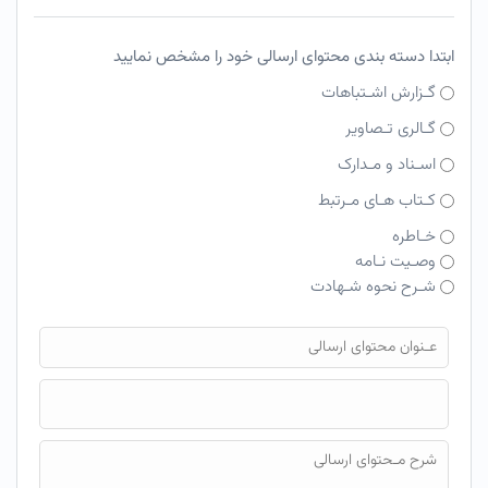
ابتدا دسته بندی محتوای ارسالی خود را مشخص نمایید
گـزارش اشـتباهات
گـالری تـصاویر
اسـناد و مـدارک
کـتاب هـای مـرتبط
خـاطره
وصـیت نـامه
شـرح نحوه شـهادت
فایل محتوای ارسالی