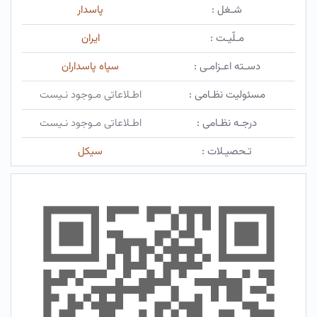
شـغل :
پاسدار
مـلّیـت :
ایران
دسـته اعـزامـی :
سپاه پاسداران
مسئولیت نظـامی :
اطـلاعاتی مـوجود نـیست
درجـه نظـامی :
اطـلاعاتی مـوجود نـیست
تـحصیـلات :
سیکل