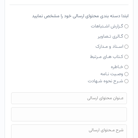
ابتدا دسته بندی محتوای ارسالی خود را مشخص نمایید
گـزارش اشـتباهات
گـالری تـصاویر
اسـناد و مـدارک
کـتاب هـای مـرتبط
خـاطره
وصـیت نـامه
شـرح نحوه شـهادت
فایل محتوای ارسالی