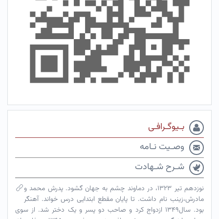
بـیوگـرافـی
وصـیت نـامه
شـرح شـهادت
نوزدهم تیر ۱۳۲۳، در دماوند چشم به جهان گشود. پدرش محمد و
مادرش،زینب نام داشت. تا پایان مقطع ابتدایی درس خواند. آهنگر
بود. سال۱۳۴۹ ازدواج کرد و صاحب دو پسر و یک دختر شد. از سوی