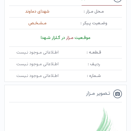
مـحل مـزار :
شهدای دماوند
وضـعیت پـیکر :
مـشـخـص
موقـعیت
مـزار
در گـلزار شـهدا
قـطعـه :
اطـلاعاتی مـوجود نـیست
ردیـف :
اطـلاعاتی مـوجود نـیست
شـماره :
اطـلاعاتی مـوجود نـیست
تـصویر مـزار