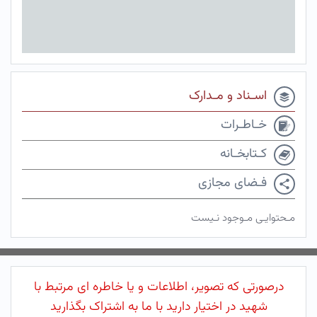
اسـناد و مـدارک
خـاطـرات
کـتابخـانه
فـضای مجازی
مـحتوایـی مـوجود نـیست
درصورتی که تصویر، اطلاعات و یا خاطره ای مرتبط با
شهید در اختیار دارید با ما به اشتراک بگذارید