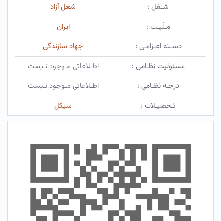
شـغل :
شغل آزاد
مـلّیـت :
ایران
دسـته اعـزامـی :
جهاد سازندگی
مسئولیت نظـامی :
اطـلاعاتی مـوجود نـیست
درجـه نظـامی :
اطـلاعاتی مـوجود نـیست
تـحصیـلات :
سیکل