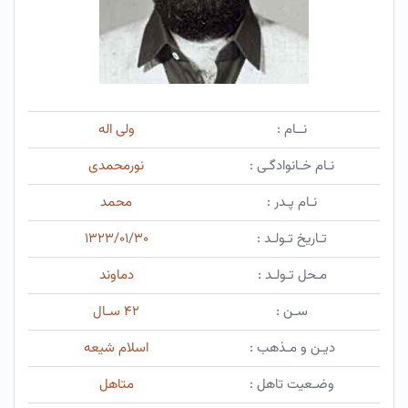
نــام :
ولی اله
نـام خـانوادگـی :
نورمحمدی
نـام پـدر :
محمد
تـاریخ تـولـد :
۱۳۲۳/۰۱/۳۰
مـحل تـولـد :
دماوند
سـن :
۴۲ سـال
دیـن و مـذهب :
اسلام شیعه
وضـعیت تاهل :
متاهل