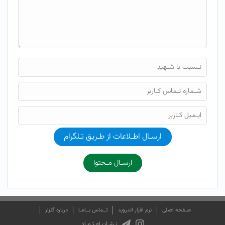
ارسـال اطـلاعات از طـریق تـلگرام
ارسـال مـحتوا
صـفحه اصلی
نرم افزار اندروید
تــماس بــامـا
درباره گلزار
نـشـان اعـتـمـاد