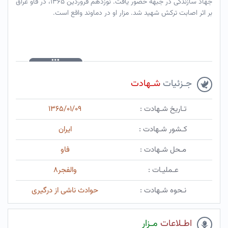
جهاد سازندگی در جبهه حضور یافت. نوزدهم فروردین ۱۳۶۵، در فاو عراق
بر اثر اصابت ترکش شهید شد. مزار او در دماوند واقع است.
جـزئیات
شـهادت
تـاریخ شـهادت :
۱۳۶۵/۰۱/۰۹
کـشور شـهادت :
ایران
مـحل شـهادت :
فاو
عـملیـات :
والفجر۸
نـحوه شـهادت :
حوادث ناشی از درگیری
اطـلاعات
مـزار