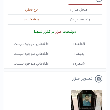
مـحل مـزار :
باغ فیض
وضـعیت پـیکر :
مـشـخـص
موقـعیت
مـزار
در گـلزار شـهدا
قـطعـه :
اطـلاعاتی مـوجود نـیست
ردیـف :
اطـلاعاتی مـوجود نـیست
شـماره :
اطـلاعاتی مـوجود نـیست
تـصویر مـزار