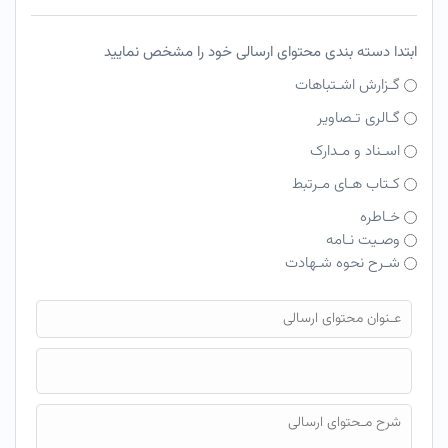
ابتدا دسته بندی محتوای ارسالی خود را مشخص نمایید
گـزارش اشـتباهات
گـالری تـصاویر
اسـناد و مـدارک
کـتاب هـای مـرتبط
خـاطره
وصـیت نـامه
شـرح نحوه شـهادت
فایل محتوای ارسالی