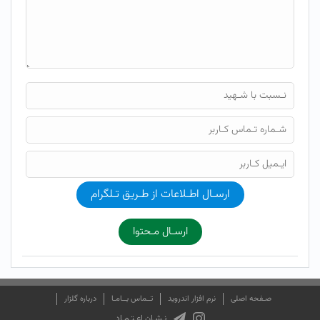
ارسـال اطـلاعات از طـریق تـلگرام
ارسـال مـحتوا
صـفحه اصلی
نرم افزار اندروید
تــماس بــامـا
درباره گلزار
نـشـان اعـتـمـاد