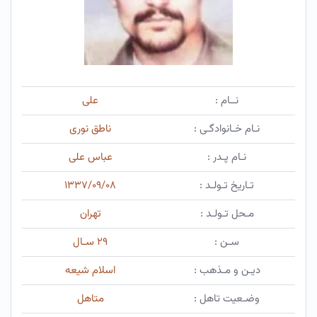
نــام :
علی
نـام خـانوادگـی :
ناطق نوری
نـام پـدر :
عباس علی
تـاریخ تـولـد :
۱۳۳۷/۰۹/۰۸
مـحل تـولـد :
تهران
سـن :
۲۹ سـال
دیـن و مـذهب :
اسلام شیعه
وضـعیت تاهل :
متاهل