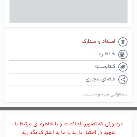
اسـناد و مـدارک
خـاطـرات
کـتابخـانه
فـضای مجازی
مـحتوایـی مـوجود نـیست
درصورتی که تصویر، اطلاعات و یا خاطره ای مرتبط با
شهید در اختیار دارید با ما به اشتراک بگذارید