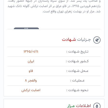
و صاحب یک پسر شد. از سوی سپاه پاسداران در جبهه حضور یافت.
یازدهم فروردین ۱۳۶۵، در فاو عراق بر اثر اصابت ترکش گلوله تانک شهید
شد. مزار او در بهشت زهرای تهران واقع است.
جـزئیات
شـهادت
تـاریخ شـهادت :
۱۳۶۵/۰۱/۱۱
کـشور شـهادت :
ایران
مـحل شـهادت :
فاو
عـملیـات :
والفجر ۸
نـحوه شـهادت :
اصابت ترکش
اطـلاعات
مـزار