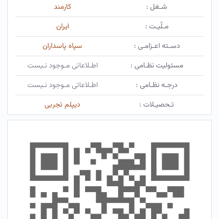
شـغل :
کارمند
مـلّیـت :
ایران
دسـته اعـزامـی :
سپاه پاسداران
مسئولیت نظـامی :
اطـلاعاتی مـوجود نـیست
درجـه نظـامی :
اطـلاعاتی مـوجود نـیست
تـحصیـلات :
دیپلم تجربی