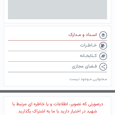
اسـناد و مـدارک
خـاطـرات
کـتابخـانه
فـضای مجازی
مـحتوایـی مـوجود نـیست
درصورتی که تصویر، اطلاعات و یا خاطره ای مرتبط با
شهید در اختیار دارید با ما به اشتراک بگذارید