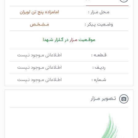
مـحل مـزار :
امامزاده پنج تن لویزان
وضـعیت پـیکر :
مـشـخـص
موقـعیت
مـزار
در گـلزار شـهدا
قـطعـه :
اطـلاعاتی مـوجود نـیست
ردیـف :
اطـلاعاتی مـوجود نـیست
شـماره :
اطـلاعاتی مـوجود نـیست
تـصویر مـزار