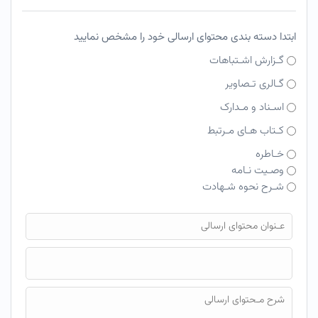
ابتدا دسته بندی محتوای ارسالی خود را مشخص نمایید
گـزارش اشـتباهات
گـالری تـصاویر
اسـناد و مـدارک
کـتاب هـای مـرتبط
خـاطره
وصـیت نـامه
شـرح نحوه شـهادت
فایل محتوای ارسالی