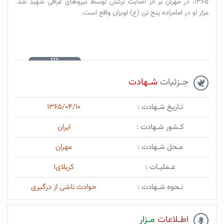
۱۳۶۵، در مهران بر اثر اصابت ترکش توسط نیروهای عراقی شهید شد.
مزار او در امامزاده پنج تن (ع) لویزان واقع است.
جـزئیات
شـهادت
تـاریخ شـهادت :
۱۳۶۵/۰۴/۱۰
کـشور شـهادت :
ایران
مـحل شـهادت :
مهران
عـملیـات :
کربلای۱
نـحوه شـهادت :
حوادث ناشی از درگیری
اطـلاعات
مـزار