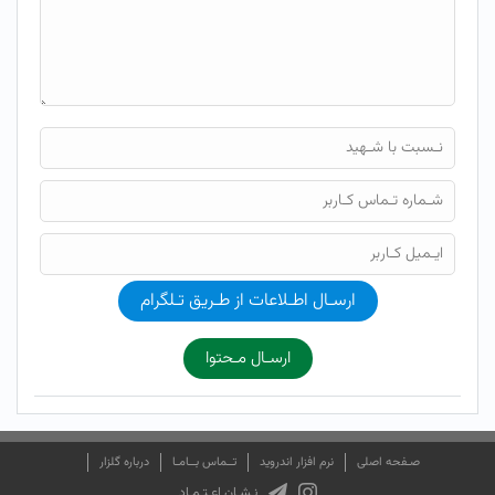
ارسـال اطـلاعات از طـریق تـلگرام
ارسـال مـحتوا
صـفحه اصلی
نرم افزار اندروید
تــماس بــامـا
درباره گلزار
نـشـان اعـتـمـاد