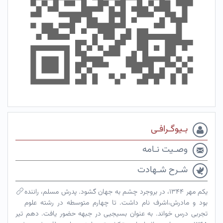
بـیوگـرافـی
وصـیت نـامه
شـرح شـهادت
یکم مهر ۱۳۴۴، در بروجرد چشم به جهان گشود. پدرش مسلم، راننده
بود و مادرش،اشرف نام داشت. تا چهارم متوسطه در رشته علوم
تجربی درس خواند. به عنوان بسیجیی در جبهه حضور یافت. دهم تیر