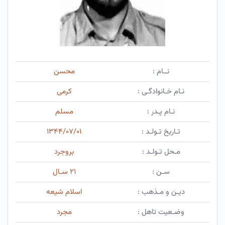
نــام :
محسن
نـام خـانوادگـی :
کرمی
نـام پـدر :
مسلم
تـاریخ تـولـد :
۱۳۴۴/۰۷/۰۱
مـحل تـولـد :
بروجرد
سـن :
۲۱ سـال
دیـن و مـذهب :
اسلام شیعه
وضـعیت تاهل :
مجرد