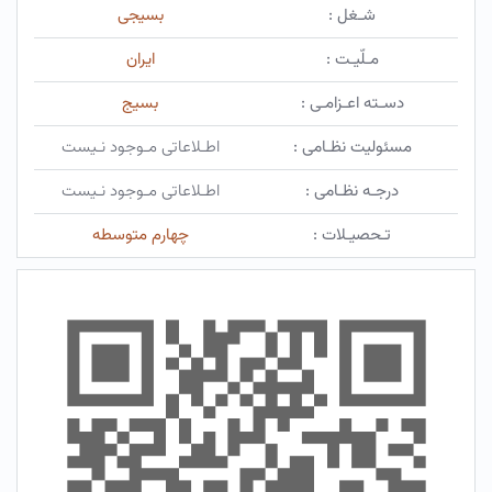
شـغل :
بسیجی
مـلّیـت :
ایران
دسـته اعـزامـی :
بسیج
مسئولیت نظـامی :
اطـلاعاتی مـوجود نـیست
درجـه نظـامی :
اطـلاعاتی مـوجود نـیست
تـحصیـلات :
چهارم متوسطه