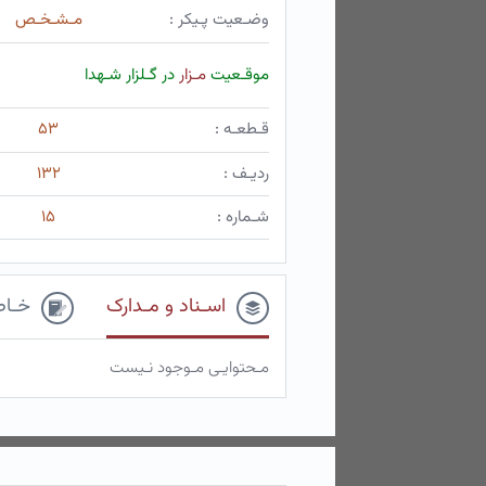
وضـعیت پـیکر :
مـشـخـص
موقـعیت
مـزار
در گـلزار شـهدا
قـطعـه :
۵۳
ردیـف :
۱۳۲
شـماره :
۱۵
اسـناد و مـدارک
خـاط
مـحتوایـی مـوجود نـیست