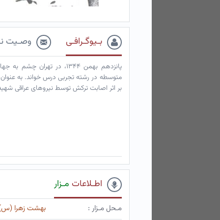
بـیوگـرافـی
وصـیت نـ
پانزدهم بهمن ۱۳۴۴، در تهرا
بر اثر اصابت ترکش توسط نیروهای عراقی شهید
اطـلاعات
مـزار
مـحل مـزار :
بهشت زهرا (س)