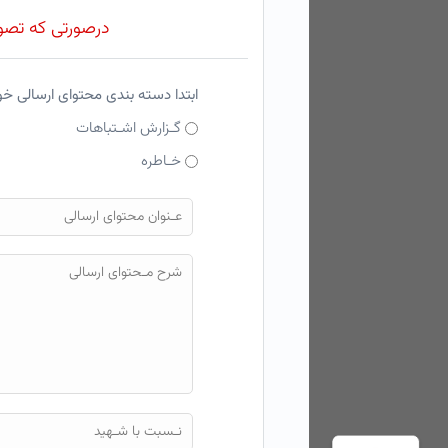
درصورتی که تصویر
ابتدا دسته بندی محتوای ارسالی خ
گـزارش اشـتباهات
خـاطره