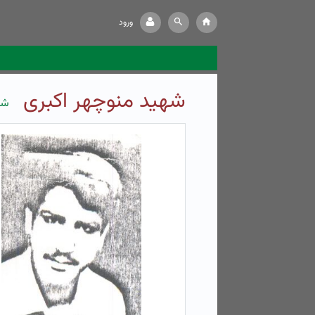
ورود
شهید منوچهر اکبری
شه