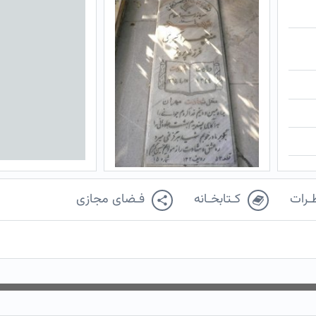
ـرات
کـتابخـانه
فـضای مجازی