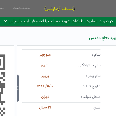
(نـسخـه آزمـایشـی)
صفحه نخست
جست
در صورت مغایرت اطلاعات شهید ، مراتب را اعلام فرمایید باسپاس
ید دفاع مقدس
نــام :
منوچهر
نـام خـانوادگـی :
اکبری
نـام پـدر :
پرویز
تـاریخ تـولـد :
۱۳۴۴/۱۱/۱۶
مـحل تـولـد :
تهران
سـن :
۲۱ سـال