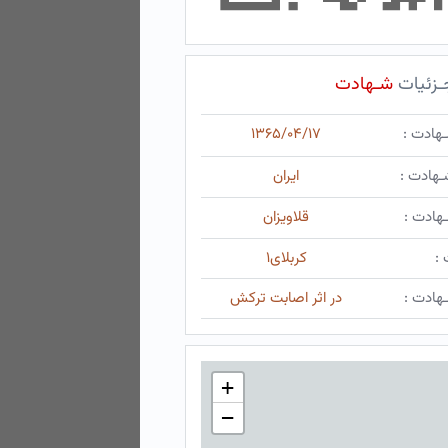
ـزئیات
شـهادت
ـهادت :
۱۳۶۵/۰۴/۱۷
ـهادت :
ایران
هادت :
قلاویزان
 :
کربلای۱
هادت :
در اثر اصابت ترکش
+
−