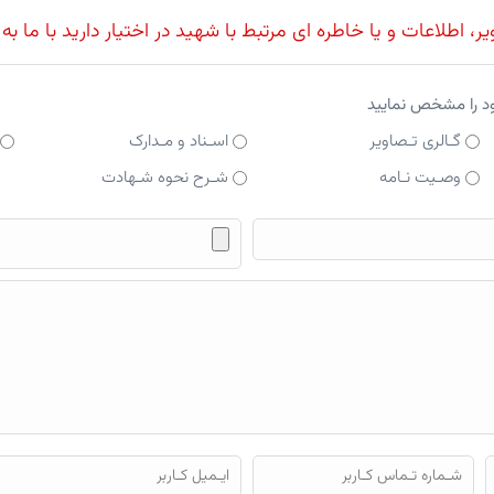
، اطلاعات و یا خاطره ای مرتبط با شهید در اختیار دارید با ما به
ود را مشخص نمایید
گـالری تـصاویر
اسـناد و مـدارک
وصـیت نـامه
شـرح نحوه شـهادت
فایل محتوای ارسالی