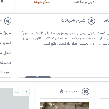
دیـن و مـذهب :
اسلام شیعه
امه
شـرح شـهادت
ج
تـاریخ ش
ن چشم به جهان گشود. پدرش پرویز و مادرش، مهین تاج نام داشت. تا سوم
متوسطه در رشته تجربی درس خواند. به عنوان پاسدار در جبهه حضور یافت. هفدهم تیر ۱۳۶۵، در قلاویزان مهران
کـشور ش
 شد. مزار او در بهشت زهرای زادگاهش واقع است.
مـحل شـ
عـملیـات
نـحوه شـ
تـصویر مـزار
مسیریابی