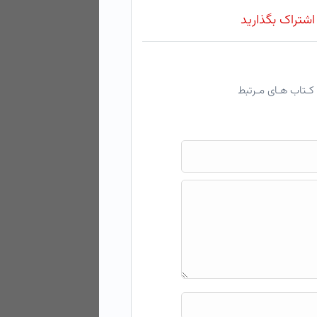
 اشتراک بگذارید
کـتاب هـای مـرتبط