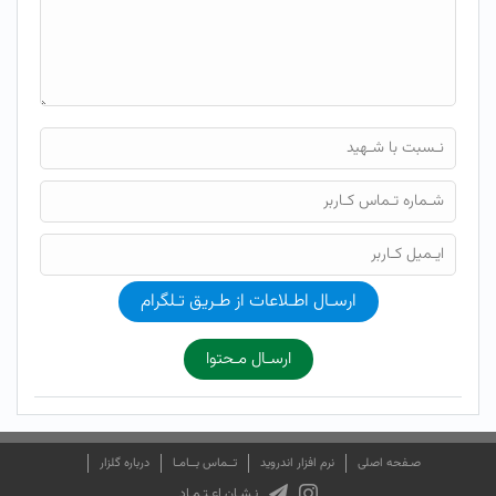
ارسـال اطـلاعات از طـریق تـلگرام
ارسـال مـحتوا
صـفحه اصلی
نرم افزار اندروید
تــماس بــامـا
درباره گلزار
نـشـان اعـتـمـاد