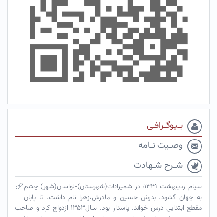
بـیوگـرافـی
وصـیت نـامه
شـرح شـهادت
سیام اردیبهشت ۱۳۲۹، در شمیرانات(شهرستان)-لواسان(شهر) چشم
به جهان گشود. پدرش حسین و مادرش،زهرا نام داشت. تا پایان
مقطع ابتدایی درس خواند. پاسدار بود. سال۱۳۵۳ ازدواج کرد و صاحب