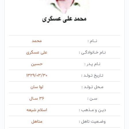
نــام :
محمد
نـام خـانوادگـی :
علی عسگری
نـام پـدر :
حسین
تـاریخ تـولـد :
۱۳۲۹/۰۳/۳۰
مـحل تـولـد :
لوا سان
سـن :
۳۶ سـال
دیـن و مـذهب :
اسلام شیعه
وضـعیت تاهل :
متاهل