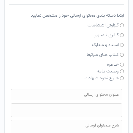
ابتدا دسته بندی محتوای ارسالی خود را مشخص نمایید
گـزارش اشـتباهات
گـالری تـصاویر
اسـناد و مـدارک
کـتاب هـای مـرتبط
خـاطره
وصـیت نـامه
شـرح نحوه شـهادت
فایل محتوای ارسالی