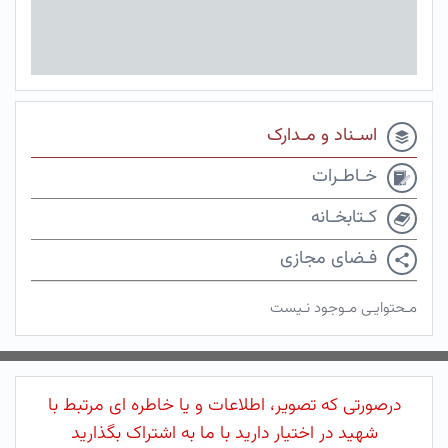
اسـناد و مـدارک
خـاطـرات
کـتابخـانه
فـضای مجازی
مـحتوایـی مـوجود نـیست
درصورتی که تصویر، اطلاعات و یا خاطره ای مرتبط با
شهید در اختیار دارید با ما به اشتراک بگذارید