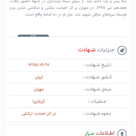
سه پسر و یک دختر شد. از سوی سپاه پاسداران در جبهه حضور یافت.
هفدهم تیر ۱۳۶۵، در مهران بر اثر اصابت ترکش و متلاشی شدن بدن
توسط نیروهای عراقی شهید شد. مزار او در ده امامه واقع است.
جـزئیات
شـهادت
تـاریخ شـهادت :
۱۳۶۵/۰۴/۱۷
کـشور شـهادت :
ایران
مـحل شـهادت :
مهران
عـملیـات :
کربلای۱
نـحوه شـهادت :
در اثر اصابت ترکش
اطـلاعات
مـزار