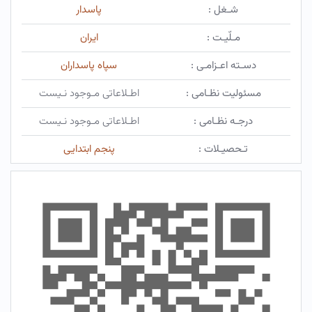
شـغل :
پاسدار
مـلّیـت :
ایران
دسـته اعـزامـی :
سپاه پاسداران
مسئولیت نظـامی :
اطـلاعاتی مـوجود نـیست
درجـه نظـامی :
اطـلاعاتی مـوجود نـیست
تـحصیـلات :
پنجم ابتدایی