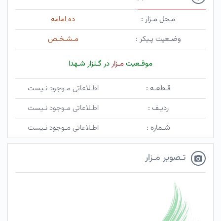
مـحل مـزار :
ده امامه
وضـعیت پـیکر :
مـشـخـص
موقـعیت
مـزار
در گـلزار شـهدا
قـطعـه :
اطـلاعاتی مـوجود نـیست
ردیـف :
اطـلاعاتی مـوجود نـیست
شـماره :
اطـلاعاتی مـوجود نـیست
تـصویر مـزار