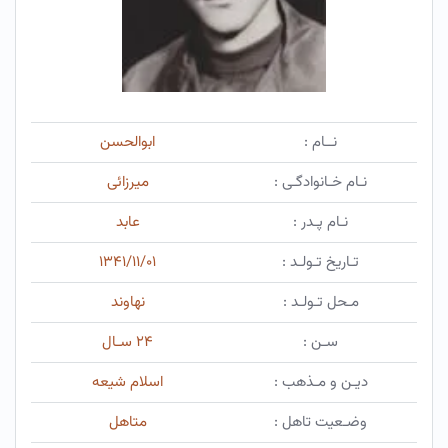
نــام :
ابوالحسن
نـام خـانوادگـی :
میرزائی
نـام پـدر :
عابد
تـاریخ تـولـد :
۱۳۴۱/۱۱/۰۱
مـحل تـولـد :
نهاوند
سـن :
۲۴ سـال
دیـن و مـذهب :
اسلام شیعه
وضـعیت تاهل :
متاهل