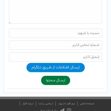
ارسـال اطـلاعات از طـریق تـلگرام
ارسـال مـحتوا
صـفحه اصلی
نرم افزار اندروید
تــماس بــامـا
درباره گلزار
نـشـان اعـتـمـاد