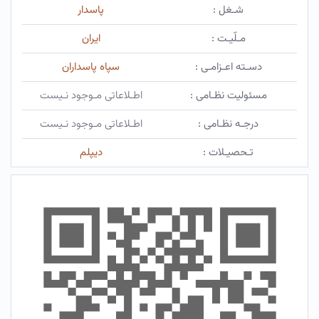
شـغل :
پاسدار
مـلّیـت :
ایران
دسـته اعـزامـی :
سپاه پاسداران
مسئولیت نظـامی :
اطـلاعاتی مـوجود نـیست
درجـه نظـامی :
اطـلاعاتی مـوجود نـیست
تـحصیـلات :
دیپلم