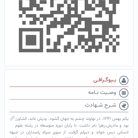
بـیوگـرافـی
وصـیت نـامه
شـرح شـهادت
یکم بهمن ۱۳۴۱، در نهاوند چشم به جهان گشود. پدرش عابد، کشاورز
بود و مادرش،زهرا نام داشت. تا پایان دوره متوسطه در رشته علوم
انسانی درس خواند و دیپلم گرفت. از سوی سپاه پاسداران در جبهه