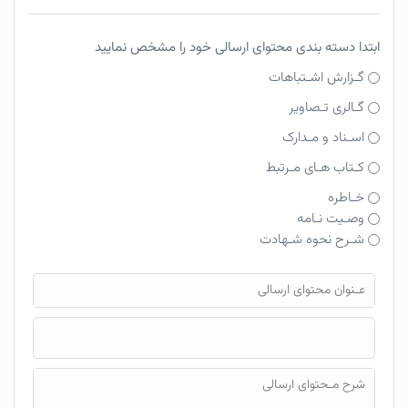
ابتدا دسته بندی محتوای ارسالی خود را مشخص نمایید
گـزارش اشـتباهات
گـالری تـصاویر
اسـناد و مـدارک
کـتاب هـای مـرتبط
خـاطره
وصـیت نـامه
شـرح نحوه شـهادت
فایل محتوای ارسالی