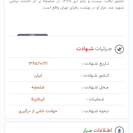
حضور یافت. بیست و یکم دی ۱۳۶۵، در شلمچه بر اثر اصابت ترکش
شهید شد. مزار او در بهشت زهرای تهران واقع است.
جـزئیات
شـهادت
تـاریخ شـهادت :
۱۳۶۵/۱۰/۲۱
کـشور شـهادت :
ایران
مـحل شـهادت :
شلمچه
عـملیـات :
کربلای۵
نـحوه شـهادت :
حوادث ناشی از درگیری
اطـلاعات
مـزار