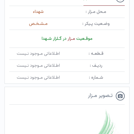
مـحل مـزار :
شهداء
وضـعیت پـیکر :
مـشـخـص
موقـعیت
مـزار
در گـلزار شـهدا
قـطعـه :
اطـلاعاتی مـوجود نـیست
ردیـف :
اطـلاعاتی مـوجود نـیست
شـماره :
اطـلاعاتی مـوجود نـیست
تـصویر مـزار