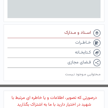
اسـناد و مـدارک
خـاطـرات
کـتابخـانه
فـضای مجازی
مـحتوایـی مـوجود نـیست
درصورتی که تصویر، اطلاعات و یا خاطره ای مرتبط با
شهید در اختیار دارید با ما به اشتراک بگذارید