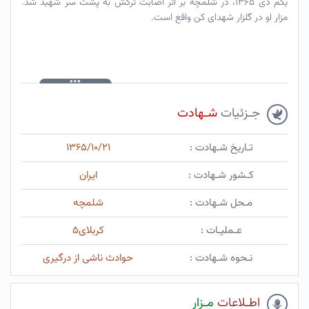
یکم دی ۱۳۶۵، در شلمچه بر اثر اصابت ترکش به پشت سر شهید شد.
مزار او در گلزار شهدای کن واقع است.
جـزئیات
شـهادت
تـاریخ شـهادت :
۱۳۶۵/۱۰/۲۱
کـشور شـهادت :
ایران
مـحل شـهادت :
شلمچه
عـملیـات :
کربلای۵
نـحوه شـهادت :
حوادث ناشی از درگیری
اطـلاعات
مـزار