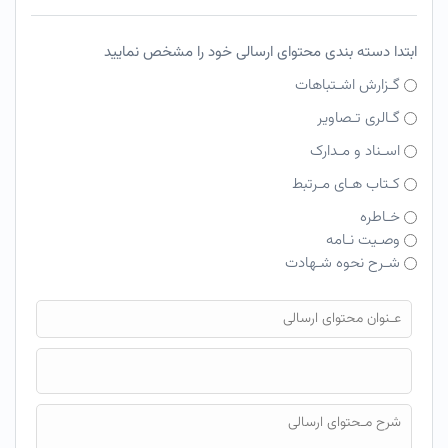
ابتدا دسته بندی محتوای ارسالی خود را مشخص نمایید
گـزارش اشـتباهات
گـالری تـصاویر
اسـناد و مـدارک
کـتاب هـای مـرتبط
خـاطره
وصـیت نـامه
شـرح نحوه شـهادت
فایل محتوای ارسالی