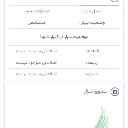
مـحل مـزار :
امامزاده محمد
وضـعیت پـیکر :
مـشـخـص
موقـعیت
مـزار
در گـلزار شـهدا
قـطعـه :
اطـلاعاتی مـوجود نـیست
ردیـف :
اطـلاعاتی مـوجود نـیست
شـماره :
اطـلاعاتی مـوجود نـیست
تـصویر مـزار