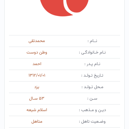
نــام :
محمدتقی
نـام خـانوادگـی :
وطن دوست
نـام پـدر :
احمد
تـاریخ تـولـد :
۱۳۱۲/۰۱/۰۱
مـحل تـولـد :
یزد
سـن :
۵۳ سـال
دیـن و مـذهب :
اسلام شیعه
وضـعیت تاهل :
متاهل