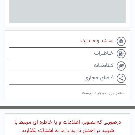
اسـناد و مـدارک
خـاطـرات
کـتابخـانه
فـضای مجازی
مـحتوایـی مـوجود نـیست
درصورتی که تصویر، اطلاعات و یا خاطره ای مرتبط با
شهید در اختیار دارید با ما به اشتراک بگذارید