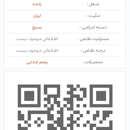
شـغل :
راننده
مـلّیـت :
ایران
دسـته اعـزامـی :
بسیج
مسئولیت نظـامی :
اطـلاعاتی مـوجود نـیست
درجـه نظـامی :
اطـلاعاتی مـوجود نـیست
تـحصیـلات :
پنجم ابتدایی