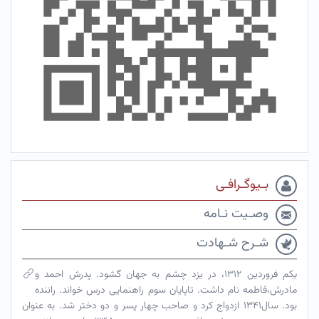
بـیوگـرافـی
وصـیت نـامه
شـرح شـهادت
یکم فروردین ۱۳۱۲، در یزد چشم به جهان گشود. پدرش احمد و
مادرش،فاطمه نام داشت. تاپایان سوم راهنمایی درس خواند. راننده
بود. سال۱۳۴۱ ازدواج کرد و صاحب چهار پسر و دو دختر شد. به عنوان