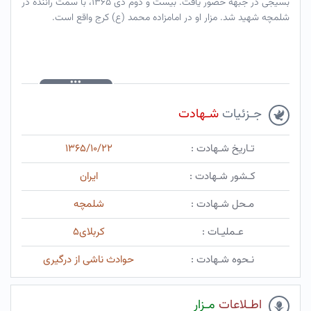
بسیجی در جبهه حضور یافت. بیست و دوم دی ۱۳۶۵، با سمت راننده در
شلمچه شهید شد. مزار او در امامزاده محمد (ع) کرج واقع است.
جـزئیات
شـهادت
تـاریخ شـهادت :
۱۳۶۵/۱۰/۲۲
کـشور شـهادت :
ایران
مـحل شـهادت :
شلمچه
عـملیـات :
کربلای۵
نـحوه شـهادت :
حوادث ناشی از درگیری
اطـلاعات
مـزار