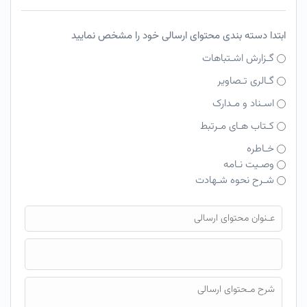
ابتدا دسته بندی محتوای ارسالی خود را مشخص نمایید
گـزارش اشـتباهات
گـالری تـصاویر
اسـناد و مـدارک
کـتاب هـای مـرتبط
خـاطره
وصـیت نـامه
شـرح نحوه شـهادت
فایل محتوای ارسالی