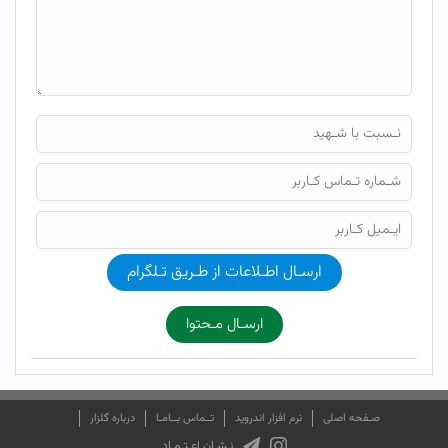
ارسـال اطـلاعات از طـریق تـلگرام
ارسـال مـحتوا
صـفحه اصلی
نرم افزار اندروید
تــماس بــامـا
درباره گلزار
نـشـان اعـتـمـاد